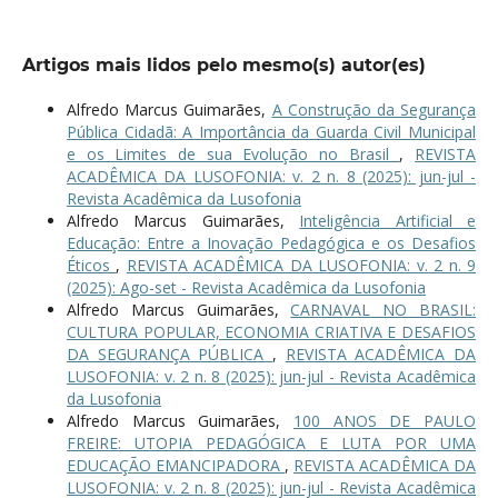
Artigos mais lidos pelo mesmo(s) autor(es)
Alfredo Marcus Guimarães,
A Construção da Segurança
Pública Cidadã: A Importância da Guarda Civil Municipal
e os Limites de sua Evolução no Brasil
,
REVISTA
ACADÊMICA DA LUSOFONIA: v. 2 n. 8 (2025): jun-jul -
Revista Acadêmica da Lusofonia
Alfredo Marcus Guimarães,
Inteligência Artificial e
Educação: Entre a Inovação Pedagógica e os Desafios
Éticos
,
REVISTA ACADÊMICA DA LUSOFONIA: v. 2 n. 9
(2025): Ago-set - Revista Acadêmica da Lusofonia
Alfredo Marcus Guimarães,
CARNAVAL NO BRASIL:
CULTURA POPULAR, ECONOMIA CRIATIVA E DESAFIOS
DA SEGURANÇA PÚBLICA
,
REVISTA ACADÊMICA DA
LUSOFONIA: v. 2 n. 8 (2025): jun-jul - Revista Acadêmica
da Lusofonia
Alfredo Marcus Guimarães,
100 ANOS DE PAULO
FREIRE: UTOPIA PEDAGÓGICA E LUTA POR UMA
EDUCAÇÃO EMANCIPADORA
,
REVISTA ACADÊMICA DA
LUSOFONIA: v. 2 n. 8 (2025): jun-jul - Revista Acadêmica