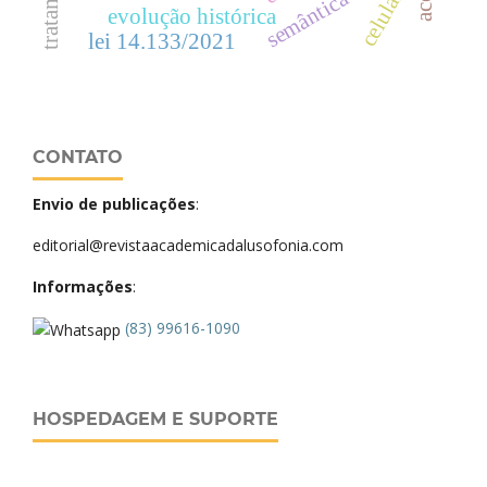
semântica lexical
celular
evolução histórica
lei 14.133/2021
CONTATO
Envio de publicações
:
editorial@revistaacademicadalusofonia.com
Informações
:
(83) 99616-1090
HOSPEDAGEM E SUPORTE