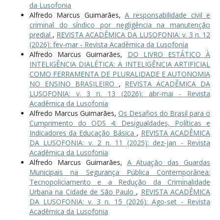
da Lusofonia
Alfredo Marcus Guimarães,
A responsabilidade civil e
criminal do síndico por negligência na manutenção
predial
,
REVISTA ACADÊMICA DA LUSOFONIA: v. 3 n. 12
(2026): fev-mar - Revista Acadêmica da Lusofonia
Alfredo Marcus Guimarães,
DO LIVRO ESTÁTICO À
INTELIGÊNCIA DIALÉTICA: A INTELIGÊNCIA ARTIFICIAL
COMO FERRAMENTA DE PLURALIDADE E AUTONOMIA
NO ENSINO BRASILEIRO
,
REVISTA ACADÊMICA DA
LUSOFONIA: v. 3 n. 13 (2026): abr-mai - Revista
Acadêmica da Lusofonia
Alfredo Marcus Guimarães,
Os Desafios do Brasil para o
Cumprimento do ODS 4: Desigualdades, Políticas e
Indicadores da Educação Básica
,
REVISTA ACADÊMICA
DA LUSOFONIA: v. 2 n. 11 (2025): dez-jan - Revista
Acadêmica da Lusofonia
Alfredo Marcus Guimarães,
A Atuação das Guardas
Municipais na Segurança Pública Contemporânea:
Tecnopoliciamento e a Redução da Criminalidade
Urbana na Cidade de São Paulo
,
REVISTA ACADÊMICA
DA LUSOFONIA: v. 3 n. 15 (2026): Ago-set - Revista
Acadêmica da Lusofonia