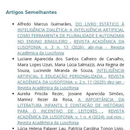
Artigos Semelhantes
Alfredo Marcus Guimarães,
DO LIVRO ESTÁTICO À
INTELIGÊNCIA DIALÉTICA: A INTELIGÊNCIA ARTIFICIAL
COMO FERRAMENTA DE PLURALIDADE E AUTONOMIA
NO ENSINO BRASILEIRO
,
REVISTA ACADÊMICA DA
LUSOFONIA: v. 3 n. 13 (2026): abr-mai - Revista
Acadêmica da Lusofonia
Luciane Aparecida dos Santos Calheiro de Carvalho,
Maira Lopes Uzun, Maria Lúcia Salmazzi, Ana Regina de
Souza, Lucineide Miranda de Souza,
INTELIGÊNCIA
ARTIFICIAL E EDUCAÇÃO PERSONALIZADA
,
REVISTA
ACADÊMICA DA LUSOFONIA: v. 2 n. 11 (2025): dez-jan -
Revista Acadêmica da Lusofonia
Aurelia Priscila Rezer, Josiane Aparecida Simões,
Marinez Rezer da Rosa,
A IMPORTÂNCIA DA
LITERATURA INFANTIL E CONTAÇÃO DE HISTÓRIAS
PARA O INCENTIVO DE LEITORES
,
REVISTA
ACADÊMICA DA LUSOFONIA: v. 1 n. 4 (2024): out-nov -
Revista Acadêmica da Lusofonia
Lúcia Helena Palaver Lau, Patrícia Carolina Tonon Livio,