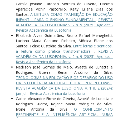
Camila Josiane Cardoso Moreira de Oliveira, Daniela
Aparecida Vichin Pastorello, Keity Juliana Dias dos
Santos,
A LEITURA COMO TRANSIÇÃO DA EDUCAÇÃO
INFANTIL PARA O ENSINO FUNDAMENTAL
,
REVISTA
ACADÊMICA DA LUSOFONIA: v. 2 n. 9 (2025): Ago-set -
Revista Acadêmica da Lusofonia
Elizabeth Alves Guimarães, Bruno Rafael Meneghetti,
Luciana Maria Caetano Pinheiro, Mônica Eliane dos
Santos, Felipe Custódio da Silva,
Entre letras e sentidos,
a leitura como prática transformadora
,
REVISTA
ACADÊMICA DA LUSOFONIA: v. 2 n. 9 (2025): Ago-set -
Revista Acadêmica da Lusofonia
Nedilson José Gomes de Melo, Avaetê de Lunetta e
Rodrigues Guerra, Renan Antônio da Silva,
TECNOLOGIAS NA EDUCAÇÃO E OS DESAFIOS DO USO
DA INTELIGÊNCIA ARTIFICIAL: ÉTICA E PERSPECTIVAS
,
REVISTA ACADÊMICA DA LUSOFONIA: v. 1 n. 2 (2024):
jun-jul - Revista Acadêmica da Lusofonia
Carlos Alexandre Firme de Oliveira, Avaetê de Lunetta e
Rodrigues Guerra, Rejane Maria Rodrigues da Silva,
Ivone Antonia da Silva,
O CONHECIMENTO
PERTINENTE E A INTELIGÊNCIA ARTIFICIAL NUMA