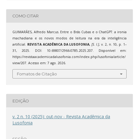
COMO CITAR
GUIMARÃES, Alfredo Marcus. Entre o Brás Cubas e o ChatGPT: a ironia
machadiana e os novos modos de leitura na era da inteligência
artificial.
REVISTA ACADÊMICA DA LUSOFONIA
,
[S. l.]
, v. 2, n. 10, p. 1–
31, 2025. DOI: 10.69807/2966-0785.2025.207. Disponível em:
https://revistaacademicadalusofonia.com/index.php/lusofonia/article/
view/207. Acesso em: 7 ago. 2026.
Fomatos de Citação
EDIÇÃO
v. 2 n. 10 (2025): out-nov - Revista Acadêmica da
Lusofonia
SEÇÃO