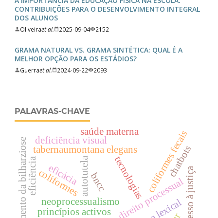
A IMPORTÂNCIA DA EDUCAÇÃO FÍSICA NA ESCOLA:
CONTRIBUIÇÕES PARA O DESENVOLVIMENTO INTEGRAL
DOS ALUNOS
Oliveira
et al.
2025-09-04
2152
GRAMA NATURAL VS. GRAMA SINTÉTICA: QUAL É A
MELHOR OPÇÃO PARA OS ESTÁDIOS?
Guerra
et al.
2024-09-22
2093
PALAVRAS-CHAVE
saúde materna
coliformes fecais
deficiência visual
tratamento da bilharziose
chatbots
tabernaumontana elegans
tecnologias
autotutela
eficiência
eficácia
acesso à justiça
coliformes
bncc
direito processual
neoprocessualismo
princípios activos