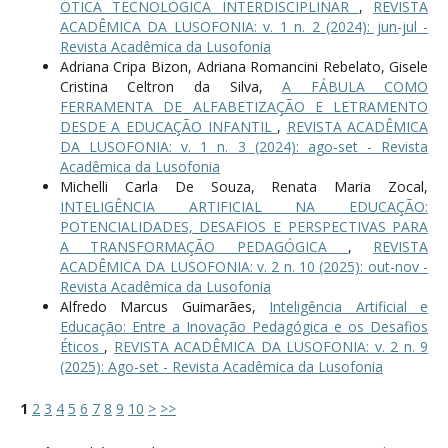
ÓTICA TECNOLÓGICA INTERDISCIPLINAR
,
REVISTA
ACADÊMICA DA LUSOFONIA: v. 1 n. 2 (2024): jun-jul -
Revista Acadêmica da Lusofonia
Adriana Cripa Bizon, Adriana Romancini Rebelato, Gisele
Cristina Celtron da Silva,
A FÁBULA COMO
FERRAMENTA DE ALFABETIZAÇÃO E LETRAMENTO
DESDE A EDUCAÇÃO INFANTIL
,
REVISTA ACADÊMICA
DA LUSOFONIA: v. 1 n. 3 (2024): ago-set - Revista
Acadêmica da Lusofonia
Michelli Carla De Souza, Renata Maria Zocal,
INTELIGÊNCIA ARTIFICIAL NA EDUCAÇÃO:
POTENCIALIDADES, DESAFIOS E PERSPECTIVAS PARA
A TRANSFORMAÇÃO PEDAGÓGICA
,
REVISTA
ACADÊMICA DA LUSOFONIA: v. 2 n. 10 (2025): out-nov -
Revista Acadêmica da Lusofonia
Alfredo Marcus Guimarães,
Inteligência Artificial e
Educação: Entre a Inovação Pedagógica e os Desafios
Éticos
,
REVISTA ACADÊMICA DA LUSOFONIA: v. 2 n. 9
(2025): Ago-set - Revista Acadêmica da Lusofonia
1
2
3
4
5
6
7
8
9
10
>
>>