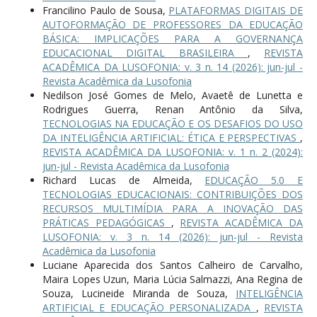
Francilino Paulo de Sousa,
PLATAFORMAS DIGITAIS DE
AUTOFORMAÇÃO DE PROFESSORES DA EDUCAÇÃO
BÁSICA: IMPLICAÇÕES PARA A GOVERNANÇA
EDUCACIONAL DIGITAL BRASILEIRA
,
REVISTA
ACADÊMICA DA LUSOFONIA: v. 3 n. 14 (2026): jun-jul -
Revista Acadêmica da Lusofonia
Nedilson José Gomes de Melo, Avaetê de Lunetta e
Rodrigues Guerra, Renan Antônio da Silva,
TECNOLOGIAS NA EDUCAÇÃO E OS DESAFIOS DO USO
DA INTELIGÊNCIA ARTIFICIAL: ÉTICA E PERSPECTIVAS
,
REVISTA ACADÊMICA DA LUSOFONIA: v. 1 n. 2 (2024):
jun-jul - Revista Acadêmica da Lusofonia
Richard Lucas de Almeida,
EDUCAÇÃO 5.0 E
TECNOLOGIAS EDUCACIONAIS: CONTRIBUIÇÕES DOS
RECURSOS MULTIMÍDIA PARA A INOVAÇÃO DAS
PRÁTICAS PEDAGÓGICAS
,
REVISTA ACADÊMICA DA
LUSOFONIA: v. 3 n. 14 (2026): jun-jul - Revista
Acadêmica da Lusofonia
Luciane Aparecida dos Santos Calheiro de Carvalho,
Maira Lopes Uzun, Maria Lúcia Salmazzi, Ana Regina de
Souza, Lucineide Miranda de Souza,
INTELIGÊNCIA
ARTIFICIAL E EDUCAÇÃO PERSONALIZADA
,
REVISTA