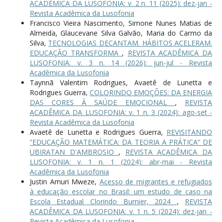
ACADÊMICA DA LUSOFONIA: v. 2 n. 11 (2025): dez-jan -
Revista Acadêmica da Lusofonia
Francisco Vieira Nascimento, Simone Nunes Matias de
Almeida, Glaucevane Silva Galvão, Maria do Carmo da
Silva,
TECNOLOGIAS DECANTAM. HÁBITOS ACELERAM.
EDUCAÇÃO TRANSFORMA
,
REVISTA ACADÊMICA DA
LUSOFONIA: v. 3 n. 14 (2026): jun-jul - Revista
Acadêmica da Lusofonia
Taynnã Valentim Rodrigues, Avaetê de Lunetta e
Rodrigues Guerra,
COLORINDO EMOÇÕES: DA ENERGIA
DAS CORES À SAÚDE EMOCIONAL
,
REVISTA
ACADÊMICA DA LUSOFONIA: v. 1 n. 3 (2024): ago-set -
Revista Acadêmica da Lusofonia
Avaetê de Lunetta e Rodrigues Guerra,
REVISITANDO
“EDUCAÇÃO MATEMÁTICA: DA TEORIA A PRÁTICA” DE
UBIRATAN D'AMBROSIO
,
REVISTA ACADÊMICA DA
LUSOFONIA: v. 1 n. 1 (2024): abr-mai - Revista
Acadêmica da Lusofonia
Justin Amuri Mweze,
Acesso de migrantes e refugiados
à educação escolar no Brasil: um estudo de caso na
Escola Estadual Clorindo Burnier, 2024
,
REVISTA
ACADÊMICA DA LUSOFONIA: v. 1 n. 5 (2024): dez-jan -
Revista Acadêmica da Lusofonia