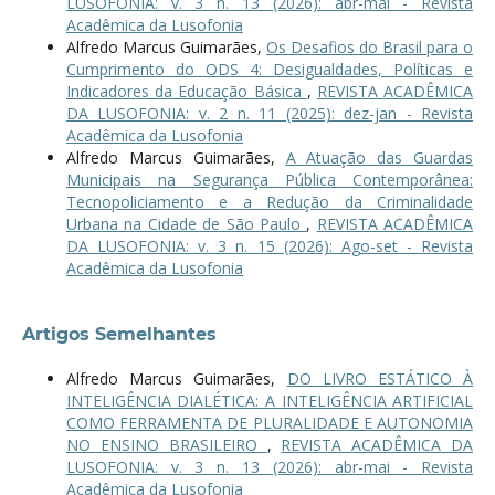
LUSOFONIA: v. 3 n. 13 (2026): abr-mai - Revista
Acadêmica da Lusofonia
Alfredo Marcus Guimarães,
Os Desafios do Brasil para o
Cumprimento do ODS 4: Desigualdades, Políticas e
Indicadores da Educação Básica
,
REVISTA ACADÊMICA
DA LUSOFONIA: v. 2 n. 11 (2025): dez-jan - Revista
Acadêmica da Lusofonia
Alfredo Marcus Guimarães,
A Atuação das Guardas
Municipais na Segurança Pública Contemporânea:
Tecnopoliciamento e a Redução da Criminalidade
Urbana na Cidade de São Paulo
,
REVISTA ACADÊMICA
DA LUSOFONIA: v. 3 n. 15 (2026): Ago-set - Revista
Acadêmica da Lusofonia
Artigos Semelhantes
Alfredo Marcus Guimarães,
DO LIVRO ESTÁTICO À
INTELIGÊNCIA DIALÉTICA: A INTELIGÊNCIA ARTIFICIAL
COMO FERRAMENTA DE PLURALIDADE E AUTONOMIA
NO ENSINO BRASILEIRO
,
REVISTA ACADÊMICA DA
LUSOFONIA: v. 3 n. 13 (2026): abr-mai - Revista
Acadêmica da Lusofonia