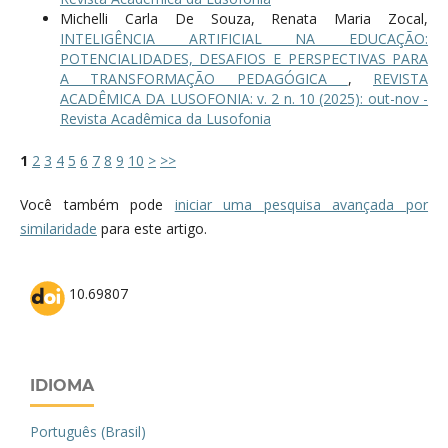
Michelli Carla De Souza, Renata Maria Zocal,
INTELIGÊNCIA ARTIFICIAL NA EDUCAÇÃO:
POTENCIALIDADES, DESAFIOS E PERSPECTIVAS PARA
A TRANSFORMAÇÃO PEDAGÓGICA
,
REVISTA
ACADÊMICA DA LUSOFONIA: v. 2 n. 10 (2025): out-nov -
Revista Acadêmica da Lusofonia
1
2
3
4
5
6
7
8
9
10
>
>>
Você também pode
iniciar uma pesquisa avançada por
similaridade
para este artigo.
10.69807
IDIOMA
Português (Brasil)