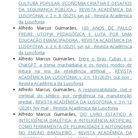
CULTURA POPULAR, ECONOMIA CRIATIVA E DESAFIOS
DA SEGURANÇA PÚBLICA
,
REVISTA ACADÊMICA DA
LUSOFONIA: v. 2 n. 8 (2025): jun-jul - Revista Acadêmica
da Lusofonia
Alfredo Marcus Guimarães,
100 ANOS DE PAULO
FREIRE: UTOPIA PEDAGÓGICA E LUTA POR UMA
EDUCAÇÃO EMANCIPADORA
,
REVISTA ACADÊMICA DA
LUSOFONIA: v. 2 n. 8 (2025): jun-jul - Revista Acadêmica
da Lusofonia
Alfredo Marcus Guimarães,
Entre o Brás Cubas e o
ChatGPT: a ironia machadiana e os novos modos de
leitura na era da inteligência artificial
,
REVISTA
ACADÊMICA DA LUSOFONIA: v. 2 n. 10 (2025): out-nov -
Revista Acadêmica da Lusofonia
Alfredo Marcus Guimarães,
A responsabilidade civil e
criminal do síndico por negligência na manutenção
predial
,
REVISTA ACADÊMICA DA LUSOFONIA: v. 3 n. 12
(2026): fev-mar - Revista Acadêmica da Lusofonia
Alfredo Marcus Guimarães,
DO LIVRO ESTÁTICO À
INTELIGÊNCIA DIALÉTICA: A INTELIGÊNCIA ARTIFICIAL
COMO FERRAMENTA DE PLURALIDADE E AUTONOMIA
NO ENSINO BRASILEIRO
,
REVISTA ACADÊMICA DA