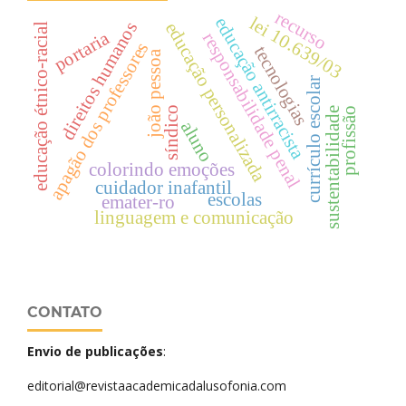
recurso
lei 10.639/03
educação antirracista
direitos humanos
educação personalizada
educação étnico-racial
portaria
responsabilidade penal
apagão dos professores
tecnologias
joão pessoa
currículo escolar
síndico
profissão
sustentabilidade
aluno
colorindo emoções
cuidador inafantil
escolas
emater-ro
linguagem e comunicação
CONTATO
Envio de publicações
:
editorial@revistaacademicadalusofonia.com