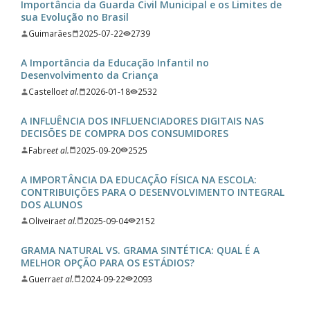
Importância da Guarda Civil Municipal e os Limites de
sua Evolução no Brasil
Guimarães
2025-07-22
2739
A Importância da Educação Infantil no
Desenvolvimento da Criança
Castello
et al.
2026-01-18
2532
A INFLUÊNCIA DOS INFLUENCIADORES DIGITAIS NAS
DECISÕES DE COMPRA DOS CONSUMIDORES
Fabre
et al.
2025-09-20
2525
A IMPORTÂNCIA DA EDUCAÇÃO FÍSICA NA ESCOLA:
CONTRIBUIÇÕES PARA O DESENVOLVIMENTO INTEGRAL
DOS ALUNOS
Oliveira
et al.
2025-09-04
2152
GRAMA NATURAL VS. GRAMA SINTÉTICA: QUAL É A
MELHOR OPÇÃO PARA OS ESTÁDIOS?
Guerra
et al.
2024-09-22
2093