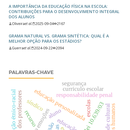
A IMPORTÂNCIA DA EDUCAÇÃO FÍSICA NA ESCOLA:
CONTRIBUIÇÕES PARA O DESENVOLVIMENTO INTEGRAL
DOS ALUNOS
Oliveira
et al.
2025-09-04
2167
GRAMA NATURAL VS. GRAMA SINTÉTICA: QUAL É A
MELHOR OPÇÃO PARA OS ESTÁDIOS?
Guerra
et al.
2024-09-22
2094
PALAVRAS-CHAVE
segurança
currículo escolar
educação personalizada
educação étnico-racial
apagão dos professores
responsabilidade penal
síndico
escolas
lei 10.639/03
direitos humanos
diversidade cultural
aluno
colorindo emoções
recurso