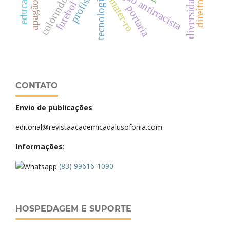
educação antirracista
profissão
tecnologias
emater-ro
futebol
portaria
CONTATO
Envio de publicações
:
editorial@revistaacademicadalusofonia.com
Informações
:
(83) 99616-1090
HOSPEDAGEM E SUPORTE