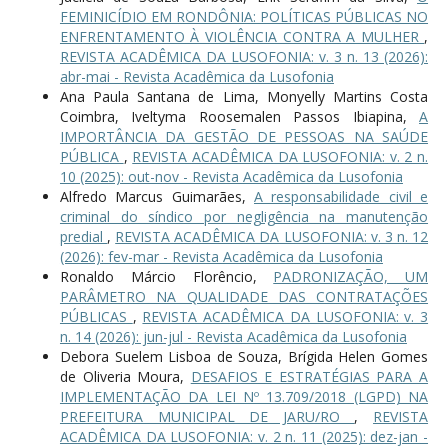
FEMINICÍDIO EM RONDÔNIA: POLÍTICAS PÚBLICAS NO
ENFRENTAMENTO À VIOLÊNCIA CONTRA A MULHER
,
REVISTA ACADÊMICA DA LUSOFONIA: v. 3 n. 13 (2026):
abr-mai - Revista Acadêmica da Lusofonia
Ana Paula Santana de Lima, Monyelly Martins Costa
Coimbra, Iveltyma Roosemalen Passos Ibiapina,
A
IMPORTÂNCIA DA GESTÃO DE PESSOAS NA SAÚDE
PÚBLICA
,
REVISTA ACADÊMICA DA LUSOFONIA: v. 2 n.
10 (2025): out-nov - Revista Acadêmica da Lusofonia
Alfredo Marcus Guimarães,
A responsabilidade civil e
criminal do síndico por negligência na manutenção
predial
,
REVISTA ACADÊMICA DA LUSOFONIA: v. 3 n. 12
(2026): fev-mar - Revista Acadêmica da Lusofonia
Ronaldo Márcio Florêncio,
PADRONIZAÇÃO, UM
PARÂMETRO NA QUALIDADE DAS CONTRATAÇÕES
PÚBLICAS
,
REVISTA ACADÊMICA DA LUSOFONIA: v. 3
n. 14 (2026): jun-jul - Revista Acadêmica da Lusofonia
Debora Suelem Lisboa de Souza, Brígida Helen Gomes
de Oliveria Moura,
DESAFIOS E ESTRATÉGIAS PARA A
IMPLEMENTAÇÃO DA LEI Nº 13.709/2018 (LGPD) NA
PREFEITURA MUNICIPAL DE JARU/RO
,
REVISTA
ACADÊMICA DA LUSOFONIA: v. 2 n. 11 (2025): dez-jan -