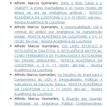
Alfredo Marcus Guimarães,
Entre o Brás Cubas e o
ChatGPT: a ironia machadiana e os novos modos de
leitura na era da inteligência artificial
,
REVISTA
ACADÊMICA DA LUSOFONIA: v. 2 n. 10 (2025): out-nov -
Revista Acadêmica da Lusofonia
Alfredo Marcus Guimarães,
A responsabilidade civil e
criminal do síndico por negligência na manutenção
predial
,
REVISTA ACADÊMICA DA LUSOFONIA: v. 3 n. 12
(2026): fev-mar - Revista Acadêmica da Lusofonia
Alfredo Marcus Guimarães,
DO LIVRO ESTÁTICO À
INTELIGÊNCIA DIALÉTICA: A INTELIGÊNCIA ARTIFICIAL
COMO FERRAMENTA DE PLURALIDADE E AUTONOMIA
NO ENSINO BRASILEIRO
,
REVISTA ACADÊMICA DA
LUSOFONIA: v. 3 n. 13 (2026): abr-mai - Revista
Acadêmica da Lusofonia
Alfredo Marcus Guimarães,
Os Desafios do Brasil para o
Cumprimento do ODS 4: Desigualdades, Políticas e
Indicadores da Educação Básica
,
REVISTA ACADÊMICA
DA LUSOFONIA: v. 2 n. 11 (2025): dez-jan - Revista
Acadêmica da Lusofonia
Alfredo Marcus Guimarães,
A Atuação das Guardas
Municipais na Segurança Pública Contemporânea: