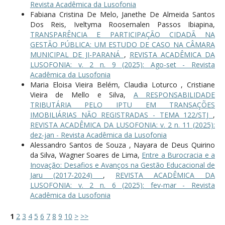
Revista Acadêmica da Lusofonia
Fabiana Cristina De Melo, Janethe De Almeida Santos
Dos Reis, Iveltyma Roosemalen Passos Ibiapina,
TRANSPARÊNCIA E PARTICIPAÇÃO CIDADÃ NA
GESTÃO PÚBLICA: UM ESTUDO DE CASO NA CÂMARA
MUNICIPAL DE JI-PARANÁ
,
REVISTA ACADÊMICA DA
LUSOFONIA: v. 2 n. 9 (2025): Ago-set - Revista
Acadêmica da Lusofonia
Maria Eloisa Vieira Belém, Claudia Loturco , Cristiane
Vieira de Mello e Silva,
A RESPONSABILIDADE
TRIBUTÁRIA PELO IPTU EM TRANSAÇÕES
IMOBILIÁRIAS NÃO REGISTRADAS - TEMA 122/STJ
,
REVISTA ACADÊMICA DA LUSOFONIA: v. 2 n. 11 (2025):
dez-jan - Revista Acadêmica da Lusofonia
Alessandro Santos de Souza , Nayara de Deus Quirino
da Silva, Wagner Soares de Lima,
Entre a Burocracia e a
Inovação: Desafios e Avanços na Gestão Educacional de
Jaru (2017-2024)
,
REVISTA ACADÊMICA DA
LUSOFONIA: v. 2 n. 6 (2025): fev-mar - Revista
Acadêmica da Lusofonia
1
2
3
4
5
6
7
8
9
10
>
>>