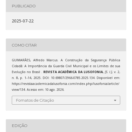
PUBLICADO
2025-07-22
COMO CITAR
GUIMARÃES, Alfredo Marcus. A Construção da Segurança Pública
Cidadã: A Importância da Guarda Civil Municipal e os Limites de sua
Evolução no Brasil .
REVISTA ACADÊMICA DA LUSOFONIA
,
[S. l.]
, v. 2,
n. 8, p. 1–14, 2025. DOI: 10.69807/2966-0785.2025.134. Disponível em:
https://revistaacademicadalusofonia.com/index.php/lusofonia/article/
view/134. Acesso em: 10 ago. 2026.
Fomatos de Citação
EDIÇÃO