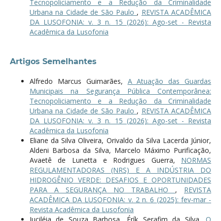
Tecnopoliciamento e a Redução da Criminalidade
Urbana na Cidade de São Paulo
,
REVISTA ACADÊMICA
DA LUSOFONIA: v. 3 n. 15 (2026): Ago-set - Revista
Acadêmica da Lusofonia
Artigos Semelhantes
Alfredo Marcus Guimarães,
A Atuação das Guardas
Municipais na Segurança Pública Contemporânea:
Tecnopoliciamento e a Redução da Criminalidade
Urbana na Cidade de São Paulo
,
REVISTA ACADÊMICA
DA LUSOFONIA: v. 3 n. 15 (2026): Ago-set - Revista
Acadêmica da Lusofonia
Eliane da Silva Oliveira, Orivaldo da Silva Lacerda Júnior,
Aldeni Barbosa da Silva, Marcelo Máximo Purificação,
Avaetê de Lunetta e Rodrigues Guerra,
NORMAS
REGULAMENTADORAS (NRS) E A INDÚSTRIA DO
HIDROGÊNIO VERDE: DESAFIOS E OPORTUNIDADES
PARA A SEGURANÇA NO TRABALHO
,
REVISTA
ACADÊMICA DA LUSOFONIA: v. 2 n. 6 (2025): fev-mar -
Revista Acadêmica da Lusofonia
Juciléia de Souza Barbosa, Érík Serafim da Silva,
O