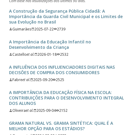
Com base nas visualizações dos últimos 90 dias.
A Construção da Segurança Pública Cidadã: A
Importância da Guarda Civil Municipal e os Limites de
sua Evolução no Brasil
Guimarães
2025-07-22
2739
A Importância da Educação Infantil no
Desenvolvimento da Criança
Castello
et al.
2026-01-18
2532
A INFLUÊNCIA DOS INFLUENCIADORES DIGITAIS NAS
DECISÕES DE COMPRA DOS CONSUMIDORES
Fabre
et al.
2025-09-20
2525
A IMPORTÂNCIA DA EDUCAÇÃO FÍSICA NA ESCOLA:
CONTRIBUIÇÕES PARA O DESENVOLVIMENTO INTEGRAL
DOS ALUNOS
Oliveira
et al.
2025-09-04
2152
GRAMA NATURAL VS. GRAMA SINTÉTICA: QUAL É A
MELHOR OPÇÃO PARA OS ESTÁDIOS?