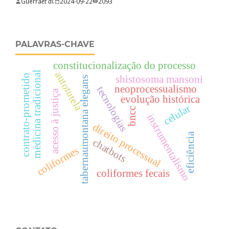
Guerra
et al.
2024-09-22
2093
PALAVRAS-CHAVE
constitucionalização do processo
autotutela
medicina tradicional
contrato-prometido
shistosoma mansoni
tabernaumontana elegans
neoprocessualismo
tecnologias
acesso à justiça
evolução histórica
celular
bncc
instrumentalismo
direito processual
eficiência
chatbots
coliformes
coliformes fecais