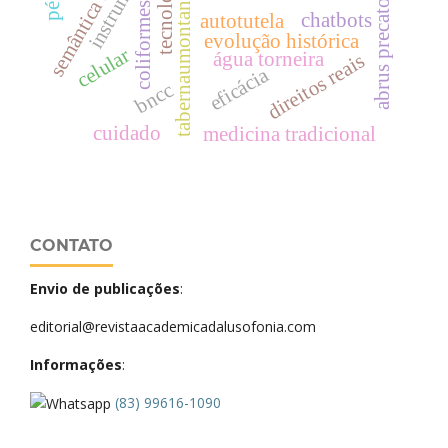
tabernaumontana elegans
semântica lexical
tecnologias
abrus precatorius
coliformes
chatbots
autotutela
evolução histórica
celular
água torneira
direitos reais
eficácia
bncc
cuidado
medicina tradicional
CONTATO
Envio de publicações
:
editorial@revistaacademicadalusofonia.com
Informações
:
(83) 99616-1090