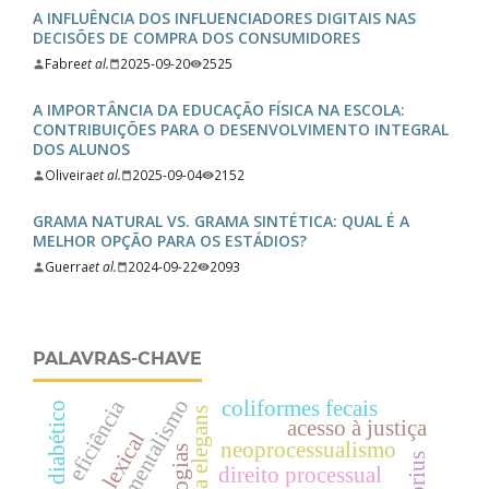
A INFLUÊNCIA DOS INFLUENCIADORES DIGITAIS NAS
DECISÕES DE COMPRA DOS CONSUMIDORES
Fabre
et al.
2025-09-20
2525
A IMPORTÂNCIA DA EDUCAÇÃO FÍSICA NA ESCOLA:
CONTRIBUIÇÕES PARA O DESENVOLVIMENTO INTEGRAL
DOS ALUNOS
Oliveira
et al.
2025-09-04
2152
GRAMA NATURAL VS. GRAMA SINTÉTICA: QUAL É A
MELHOR OPÇÃO PARA OS ESTÁDIOS?
Guerra
et al.
2024-09-22
2093
PALAVRAS-CHAVE
instrumentalismo
eficiência
coliformes fecais
pé diabético
acesso à justiça
neoprocessualismo
direito processual