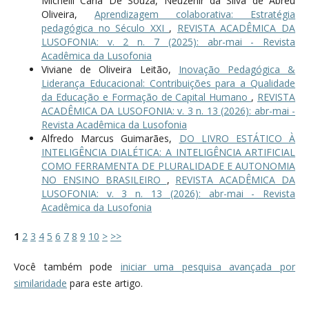
Michelli Carla De Souza, Neuzenir da Silva de Abreu
Oliveira,
Aprendizagem colaborativa: Estratégia
pedagógica no Século XXI
,
REVISTA ACADÊMICA DA
LUSOFONIA: v. 2 n. 7 (2025): abr-mai - Revista
Acadêmica da Lusofonia
Viviane de Oliveira Leitão,
Inovação Pedagógica &
Liderança Educacional: Contribuições para a Qualidade
da Educação e Formação de Capital Humano
,
REVISTA
ACADÊMICA DA LUSOFONIA: v. 3 n. 13 (2026): abr-mai -
Revista Acadêmica da Lusofonia
Alfredo Marcus Guimarães,
DO LIVRO ESTÁTICO À
INTELIGÊNCIA DIALÉTICA: A INTELIGÊNCIA ARTIFICIAL
COMO FERRAMENTA DE PLURALIDADE E AUTONOMIA
NO ENSINO BRASILEIRO
,
REVISTA ACADÊMICA DA
LUSOFONIA: v. 3 n. 13 (2026): abr-mai - Revista
Acadêmica da Lusofonia
1
2
3
4
5
6
7
8
9
10
>
>>
Você também pode
iniciar uma pesquisa avançada por
similaridade
para este artigo.