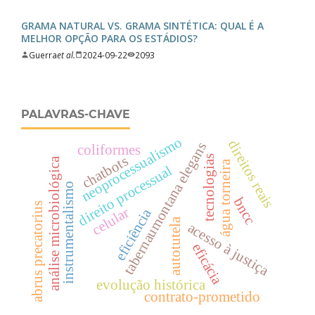
GRAMA NATURAL VS. GRAMA SINTÉTICA: QUAL É A
MELHOR OPÇÃO PARA OS ESTÁDIOS?
Guerra
et al.
2024-09-22
2093
PALAVRAS-CHAVE
neoprocessualismo
direitos reais
tabernaumontana elegans
coliformes
chatbots
tecnologias
análise microbiológica
água torneira
direito processual
instrumentalismo
bncc
abrus precatorius
celular
eficiência
autotutela
acesso à justiça
eficácia
evolução histórica
contrato-prometido