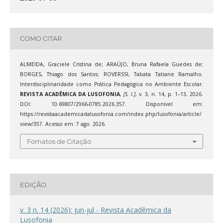
COMO CITAR
ALMEIDA, Graciele Cristina de; ARAÚJO, Bruna Rafaela Guedes de;
BORGES, Thiago dos Santos; ROVERSSI, Tabata Tatiane Ramalho.
Interdisciplinaridade como Prática Pedagógica no Ambiente Escolar.
REVISTA ACADÊMICA DA LUSOFONIA
,
[S. l.]
, v. 3, n. 14, p. 1–13, 2026.
DOI: 10.69807/2966-0785.2026.357. Disponível em:
https://revistaacademicadalusofonia.com/index.php/lusofonia/article/
view/357. Acesso em: 7 ago. 2026.
Fomatos de Citação
EDIÇÃO
v. 3 n. 14 (2026): jun-jul - Revista Acadêmica da
Lusofonia