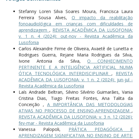
Stefanny Loren Silva Soares Moura, Francisca Laura
Ferreira Sousa Alves,
O impacto da reabilitação
fonoaudiológica em crianças com dificuldades de
aprendizagem
,
REVISTA ACADÊMICA DA LUSOFONIA:
v. 1 n. 4 (2024): out-nov - Revista Acadêmica da
Lusofonia
Carlos Alexandre Firme de Oliveira, Avaetê de Lunetta e
Rodrigues Guerra, Rejane Maria Rodrigues da Silva,
Ivone Antonia da Silva,
O CONHECIMENTO
PERTINENTE E A INTELIGÊNCIA ARTIFICIAL NUMA
ÓTICA TECNOLÓGICA INTERDISCIPLINAR
,
REVISTA
ACADÊMICA DA LUSOFONIA: v. 1 n. 2 (2024): jun-jul -
Revista Acadêmica da Lusofonia
Laís Andrade Beltran, Silvino Silvério Guimarães, Vania
Cristina Dias, Tiago Freitas Fontes, Ana Talita da
Conceição ,
A IMPORTÂNCIA DAS METODOLOGIAS
ATIVAS NO PROCESSO DE ENSINO-APRENDIZAGEM
,
REVISTA ACADÊMICA DA LUSOFONIA: v. 3 n. 12 (2026):
fev-mar - Revista Acadêmica da Lusofonia
Vanessa Palopoli,
PRÁTICA PEDAGÓGICA E
APRENDIZAGEM SIGNIFICATIVA NO ENSINO DE ARTE: