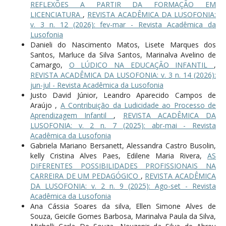
REFLEXÕES A PARTIR DA FORMAÇÃO EM
LICENCIATURA
,
REVISTA ACADÊMICA DA LUSOFONIA:
v. 3 n. 12 (2026): fev-mar - Revista Acadêmica da
Lusofonia
Danieli do Nascimento Matos, Lisete Marques dos
Santos, Marluce da Silva Santos, Marinalva Avelino de
Camargo,
O LÚDICO NA EDUCAÇÃO INFANTIL
,
REVISTA ACADÊMICA DA LUSOFONIA: v. 3 n. 14 (2026):
jun-jul - Revista Acadêmica da Lusofonia
Justo David Júnior, Leandro Aparecido Campos de
Araújo ,
A Contribuição da Ludicidade ao Processo de
Aprendizagem Infantil
,
REVISTA ACADÊMICA DA
LUSOFONIA: v. 2 n. 7 (2025): abr-mai - Revista
Acadêmica da Lusofonia
Gabriela Mariano Bersanett, Alessandra Castro Busolin,
kelly Cristina Alves Paes, Edilene Maria Rivera,
AS
DIFERENTES POSSIBILIDADES PROFISSIONAIS NA
CARREIRA DE UM PEDAGÓGICO
,
REVISTA ACADÊMICA
DA LUSOFONIA: v. 2 n. 9 (2025): Ago-set - Revista
Acadêmica da Lusofonia
Ana Cássia Soares da silva, Ellen Simone Alves de
Souza, Geicile Gomes Barbosa, Marinalva Paula da Silva,