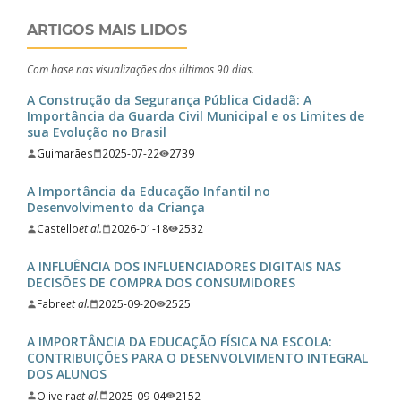
ARTIGOS MAIS LIDOS
Com base nas visualizações dos últimos 90 dias.
A Construção da Segurança Pública Cidadã: A
Importância da Guarda Civil Municipal e os Limites de
sua Evolução no Brasil
Guimarães
2025-07-22
2739
A Importância da Educação Infantil no
Desenvolvimento da Criança
Castello
et al.
2026-01-18
2532
A INFLUÊNCIA DOS INFLUENCIADORES DIGITAIS NAS
DECISÕES DE COMPRA DOS CONSUMIDORES
Fabre
et al.
2025-09-20
2525
A IMPORTÂNCIA DA EDUCAÇÃO FÍSICA NA ESCOLA:
CONTRIBUIÇÕES PARA O DESENVOLVIMENTO INTEGRAL
DOS ALUNOS
Oliveira
et al.
2025-09-04
2152