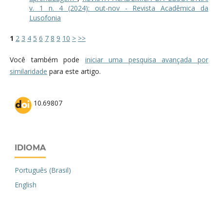
v. 1 n. 4 (2024): out-nov - Revista Acadêmica da
Lusofonia
1
2
3
4
5
6
7
8
9
10
>
>>
Você também pode
iniciar uma pesquisa avançada por
similaridade
para este artigo.
10.69807
IDIOMA
Português (Brasil)
English