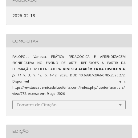
2026-02-18
COMO CITAR
PALOPOLI, Vanessa. PRÁTICA PEDAGÓGICA E APRENDIZAGEM
SIGNIFICATIVA NO ENSINO DE ARTE: REFLEXÕES A PARTIR DA
FORMAÇÃO EM LICENCIATURA.
REVISTA ACADÊMICA DA LUSOFONIA
,
[S. l.]
, v. 3, n. 12, p. 1–12, 2026. DOI: 10.69807/2966-0785.2026.272.
Disponível em:
https://revistaacademicadalusofonia.com/index.php/lusofonia/article/
view/272. Acesso em: 9 ago. 2026.
Fomatos de Citação
EDIÇÃO