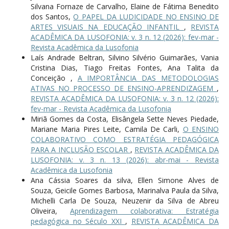
Silvana Fornaze de Carvalho, Elaine de Fátima Benedito
dos Santos,
O PAPEL DA LUDICIDADE NO ENSINO DE
ARTES VISUAIS NA EDUCAÇÃO INFANTIL
,
REVISTA
ACADÊMICA DA LUSOFONIA: v. 3 n. 12 (2026): fev-mar -
Revista Acadêmica da Lusofonia
Laís Andrade Beltran, Silvino Silvério Guimarães, Vania
Cristina Dias, Tiago Freitas Fontes, Ana Talita da
Conceição ,
A IMPORTÂNCIA DAS METODOLOGIAS
ATIVAS NO PROCESSO DE ENSINO-APRENDIZAGEM
,
REVISTA ACADÊMICA DA LUSOFONIA: v. 3 n. 12 (2026):
fev-mar - Revista Acadêmica da Lusofonia
Miriã Gomes da Costa, Elisângela Sette Neves Piedade,
Mariane Maria Pires Leite, Camila De Carli,
O ENSINO
COLABORATIVO COMO ESTRATÉGIA PEDAGÓGICA
PARA A INCLUSÃO ESCOLAR
,
REVISTA ACADÊMICA DA
LUSOFONIA: v. 3 n. 13 (2026): abr-mai - Revista
Acadêmica da Lusofonia
Ana Cássia Soares da silva, Ellen Simone Alves de
Souza, Geicile Gomes Barbosa, Marinalva Paula da Silva,
Michelli Carla De Souza, Neuzenir da Silva de Abreu
Oliveira,
Aprendizagem colaborativa: Estratégia
pedagógica no Século XXI
,
REVISTA ACADÊMICA DA