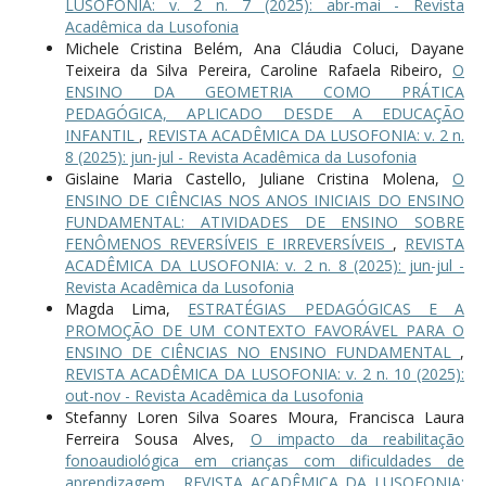
LUSOFONIA: v. 2 n. 7 (2025): abr-mai - Revista
Acadêmica da Lusofonia
Michele Cristina Belém, Ana Cláudia Coluci, Dayane
Teixeira da Silva Pereira, Caroline Rafaela Ribeiro,
O
ENSINO DA GEOMETRIA COMO PRÁTICA
PEDAGÓGICA, APLICADO DESDE A EDUCAÇÃO
INFANTIL
,
REVISTA ACADÊMICA DA LUSOFONIA: v. 2 n.
8 (2025): jun-jul - Revista Acadêmica da Lusofonia
Gislaine Maria Castello, Juliane Cristina Molena,
O
ENSINO DE CIÊNCIAS NOS ANOS INICIAIS DO ENSINO
FUNDAMENTAL: ATIVIDADES DE ENSINO SOBRE
FENÔMENOS REVERSÍVEIS E IRREVERSÍVEIS
,
REVISTA
ACADÊMICA DA LUSOFONIA: v. 2 n. 8 (2025): jun-jul -
Revista Acadêmica da Lusofonia
Magda Lima,
ESTRATÉGIAS PEDAGÓGICAS E A
PROMOÇÃO DE UM CONTEXTO FAVORÁVEL PARA O
ENSINO DE CIÊNCIAS NO ENSINO FUNDAMENTAL
,
REVISTA ACADÊMICA DA LUSOFONIA: v. 2 n. 10 (2025):
out-nov - Revista Acadêmica da Lusofonia
Stefanny Loren Silva Soares Moura, Francisca Laura
Ferreira Sousa Alves,
O impacto da reabilitação
fonoaudiológica em crianças com dificuldades de
aprendizagem
,
REVISTA ACADÊMICA DA LUSOFONIA: