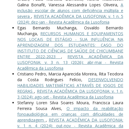
Galina Bonafé, Vanessa Alessandra Lopes Oliveira,
A
inclusão escolar de alunos com deficiência múltipla e
severa
,
REVISTA ACADÊMICA DA LUSOFONIA: v. 1 n. 5
(2024): dez-jan - Revista Acadêmica da Lusofonia
Egas Bernardo Muchanga, Osvaldo Bernardo
Muchanga,
RECURSOS HUMANOS E EQUIPAMENTOS
NOS LOCAIS DE ESTÁGIO - SUA INFLUÊNCIA NA
APRENDIZAGEM DOS ESTUDANTES: CASO DO
INSTITUTO DE CIÊNCIAS DE SAÚDE DE CHICUMBANE
ENTRE 2022-2023
,
REVISTA ACADÊMICA DA
LUSOFONIA: v. 3 n. 13 (2026): abr-mai - Revista
Acadêmica da Lusofonia
Cristiano Pedro, Marcia Aparecida Moreira, Rita Teodora
da Costa Rodrigues Felício,
DESENVOLVENDO
HABILIDADES MATEMÁTICAS ATRAVÉS DE JOGOS DE
REGRAS
,
REVISTA ACADÊMICA DA LUSOFONIA: v. 1 n.
3 (2024): ago-set - Revista Acadêmica da Lusofonia
Stefanny Loren Silva Soares Moura, Francisca Laura
Ferreira Sousa Alves,
O impacto da reabilitação
fonoaudiológica em crianças com dificuldades de
aprendizagem
,
REVISTA ACADÊMICA DA LUSOFONIA:
v. 1 n. 4 (2024): out-nov - Revista Acadêmica da