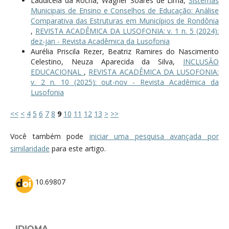
Laudiceia da Rocha, Wagner Soares de Lima,
Sistemas
Municipais de Ensino e Conselhos de Educação: Análise
Comparativa das Estruturas em Municípios de Rondônia
,
REVISTA ACADÊMICA DA LUSOFONIA: v. 1 n. 5 (2024):
dez-jan - Revista Acadêmica da Lusofonia
Aurélia Priscila Rezer, Beatriz Ramires do Nascimento
Celestino, Neuza Aparecida da Silva,
INCLUSÃO
EDUCACIONAL
,
REVISTA ACADÊMICA DA LUSOFONIA:
v. 2 n. 10 (2025): out-nov - Revista Acadêmica da
Lusofonia
<<
<
4
5
6
7
8
9
10
11
12
13
>
>>
Você também pode
iniciar uma pesquisa avançada por
similaridade
para este artigo.
10.69807
IDIOMA