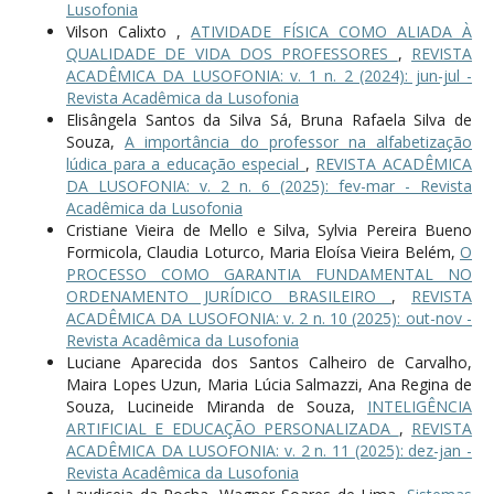
Lusofonia
Vilson Calixto ,
ATIVIDADE FÍSICA COMO ALIADA À
QUALIDADE DE VIDA DOS PROFESSORES
,
REVISTA
ACADÊMICA DA LUSOFONIA: v. 1 n. 2 (2024): jun-jul -
Revista Acadêmica da Lusofonia
Elisângela Santos da Silva Sá, Bruna Rafaela Silva de
Souza,
A importância do professor na alfabetização
lúdica para a educação especial
,
REVISTA ACADÊMICA
DA LUSOFONIA: v. 2 n. 6 (2025): fev-mar - Revista
Acadêmica da Lusofonia
Cristiane Vieira de Mello e Silva, Sylvia Pereira Bueno
Formicola, Claudia Loturco, Maria Eloísa Vieira Belém,
O
PROCESSO COMO GARANTIA FUNDAMENTAL NO
ORDENAMENTO JURÍDICO BRASILEIRO
,
REVISTA
ACADÊMICA DA LUSOFONIA: v. 2 n. 10 (2025): out-nov -
Revista Acadêmica da Lusofonia
Luciane Aparecida dos Santos Calheiro de Carvalho,
Maira Lopes Uzun, Maria Lúcia Salmazzi, Ana Regina de
Souza, Lucineide Miranda de Souza,
INTELIGÊNCIA
ARTIFICIAL E EDUCAÇÃO PERSONALIZADA
,
REVISTA
ACADÊMICA DA LUSOFONIA: v. 2 n. 11 (2025): dez-jan -
Revista Acadêmica da Lusofonia