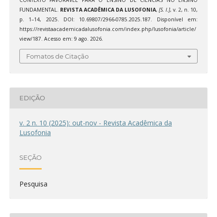
CONTEXTO FAVORÁVEL PARA O ENSINO DE CIÊNCIAS NO ENSINO
FUNDAMENTAL.
REVISTA ACADÊMICA DA LUSOFONIA
,
[S. l.]
, v. 2, n. 10,
p. 1–14, 2025. DOI: 10.69807/2966-0785.2025.187. Disponível em:
https://revistaacademicadalusofonia.com/index.php/lusofonia/article/
view/187. Acesso em: 9 ago. 2026.
Fomatos de Citação
EDIÇÃO
v. 2 n. 10 (2025): out-nov - Revista Acadêmica da
Lusofonia
SEÇÃO
Pesquisa