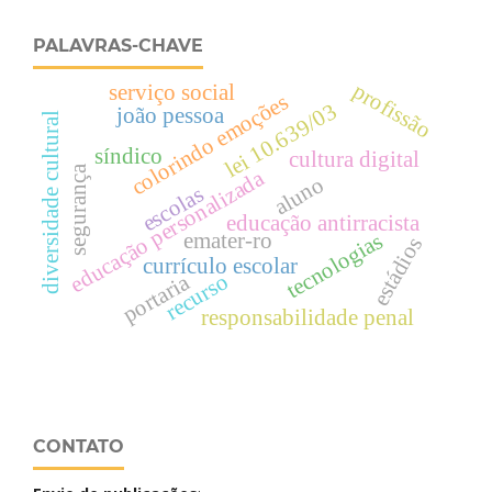
PALAVRAS-CHAVE
profissão
serviço social
colorindo emoções
lei 10.639/03
joão pessoa
diversidade cultural
síndico
cultura digital
segurança
educação personalizada
aluno
escolas
educação antirracista
emater-ro
tecnologias
estádios
currículo escolar
portaria
recurso
responsabilidade penal
CONTATO