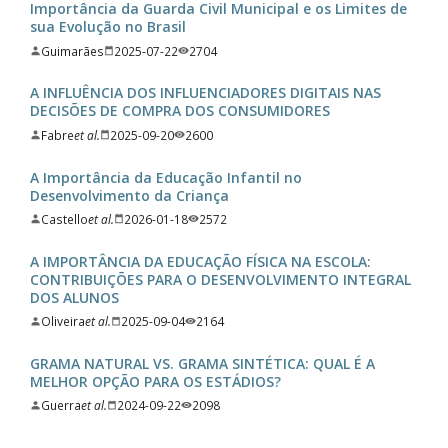
Importância da Guarda Civil Municipal e os Limites de
sua Evolução no Brasil
Guimarães
2025-07-22
2704
A INFLUÊNCIA DOS INFLUENCIADORES DIGITAIS NAS
DECISÕES DE COMPRA DOS CONSUMIDORES
Fabre
et al.
2025-09-20
2600
A Importância da Educação Infantil no
Desenvolvimento da Criança
Castello
et al.
2026-01-18
2572
A IMPORTÂNCIA DA EDUCAÇÃO FÍSICA NA ESCOLA:
CONTRIBUIÇÕES PARA O DESENVOLVIMENTO INTEGRAL
DOS ALUNOS
Oliveira
et al.
2025-09-04
2164
GRAMA NATURAL VS. GRAMA SINTÉTICA: QUAL É A
MELHOR OPÇÃO PARA OS ESTÁDIOS?
Guerra
et al.
2024-09-22
2098