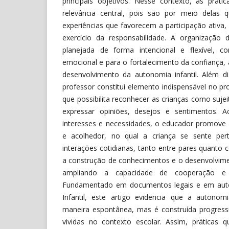
principais objetivos. Nesse contexto, as prá
relevância central, pois são por meio delas 
experiências que favorecem a participação ativa
exercício da responsabilidade. A organização 
planejada de forma intencional e flexível, c
emocional e para o fortalecimento da confiança, 
desenvolvimento da autonomia infantil. Além di
professor constitui elemento indispensável no p
que possibilita reconhecer as crianças como sujei
expressar opiniões, desejos e sentimentos. A
interesses e necessidades, o educador promov
e acolhedor, no qual a criança se sente pert
interações cotidianas, tanto entre pares quanto
a construção de conhecimentos e o desenvolvimen
ampliando a capacidade de cooperação e r
Fundamentado em documentos legais e em auto
Infantil, este artigo evidencia que a autono
maneira espontânea, mas é construída progress
vividas no contexto escolar. Assim, práticas q