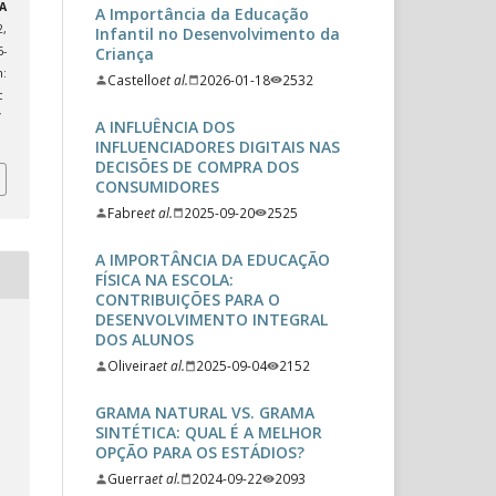
A
A Importância da Educação
2,
Infantil no Desenvolvimento da
Criança
-
:
Castello
et al.
2026-01-18
2532
c
/
A INFLUÊNCIA DOS
INFLUENCIADORES DIGITAIS NAS
DECISÕES DE COMPRA DOS
CONSUMIDORES
Fabre
et al.
2025-09-20
2525
A IMPORTÂNCIA DA EDUCAÇÃO
FÍSICA NA ESCOLA:
CONTRIBUIÇÕES PARA O
DESENVOLVIMENTO INTEGRAL
DOS ALUNOS
Oliveira
et al.
2025-09-04
2152
GRAMA NATURAL VS. GRAMA
SINTÉTICA: QUAL É A MELHOR
OPÇÃO PARA OS ESTÁDIOS?
Guerra
et al.
2024-09-22
2093