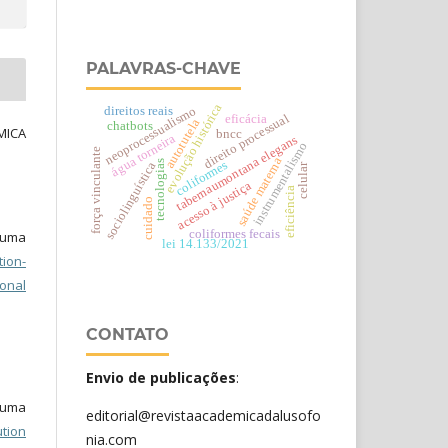
PALAVRAS-CHAVE
evolução histórica
neoprocessualismo
direitos reais
direito processual
eficácia
autotutela
chatbots
MICA
bncc
água torneira
tabernaumontana elegans
instrumentalismo
força vinculante
saúde materna
coliformes
tecnologias
sociolinguística
celular
acesso à justiça
eficiência
cuidado
coliformes fecais
b uma
lei 14.133/2021
ion-
onal
CONTATO
Envio de publicações
:
b uma
editorial@revistaacademicadalusofo
tion
nia.com