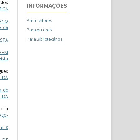
 dos
INFORMAÇÕES
MICA
Para Leitores
IANO
a da
Para Autores
Para Bibliotecários
ISTA
GEM
ista
gues
A DA
a de
 DA
illa
Ago-
n. 8
” DE