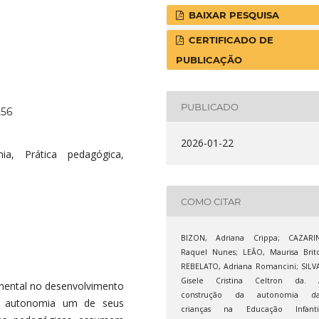
BAIXAR PESQUISA
CERTIFICADO DE
PUBLICAÇÃO
PUBLICADO
256
2026-01-22
mia, Prática pedagógica,
COMO CITAR
BIZON, Adriana Crippa; CAZARIN
Raquel Nunes; LEÃO, Maurisa Brit
REBELATO, Adriana Romancini; SILV
Gisele Cristina Celtron da. 
mental no desenvolvimento
construção da autonomia da
da autonomia um de seus
crianças na Educação Infantil