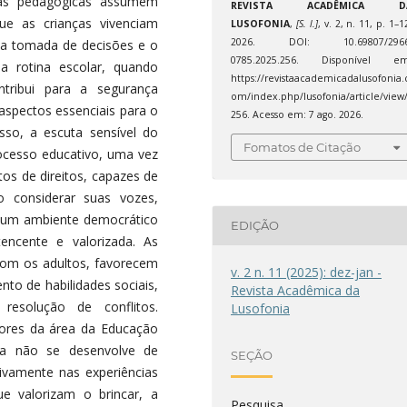
ticas pedagógicas assumem
REVISTA ACADÊMICA D
que as crianças vivenciam
LUSOFONIA
,
[S. l.]
, v. 2, n. 11, p. 1–1
2026. DOI: 10.69807/2966
, a tomada de decisões e o
0785.2025.256. Disponível em
da rotina escolar, quando
https://revistaacademicadalusofonia.
ontribui para a segurança
om/index.php/lusofonia/article/view
aspectos essenciais para o
256. Acesso em: 7 ago. 2026.
sso, a escuta sensível do
Fomatos de Citação
rocesso educativo, uma vez
tos de direitos, capazes de
o considerar suas vozes,
e um ambiente democrático
EDIÇÃO
encente e valorizada. As
 com os adultos, favorecem
v. 2 n. 11 (2025): dez-jan -
to de habilidades sociais,
Revista Acadêmica da
esolução de conflitos.
Lusofonia
res da área da Educação
mia não se desenvolve de
SEÇÃO
ivamente nas experiências
ue valorizam o brincar, a
Pesquisa