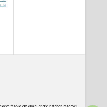
a da
cê deve fazê-lo em qualquer circunstância razoável,