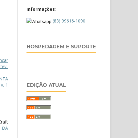
Informações
:
(83) 99616-1090
HOSPEDAGEM E SUPORTE
ncar
fev-
NTA
v. 1
EDIÇÃO ATUAL
raft
A DA