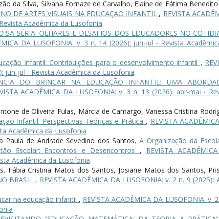
ão da Silva, Silvana Fornaze de Carvalho, Elaine de Fátima Benedito
INO DE ARTES VISUAIS NA EDUCAÇÃO INFANTIL
,
REVISTA ACADÊ
 Revista Acadêmica da Lusofonia
OISA SÉRIA: OLHARES E DESAFIOS DOS EDUCADORES NO COTID
ICA DA LUSOFONIA: v. 3 n. 14 (2026): jun-jul - Revista Acadêmic
cação Infantil: Contribuições para o desenvolvimento infantil
,
REV
 jun-jul - Revista Acadêmica da Lusofonia
NCIA DO BRINCAR NA EDUCAÇÃO INFANTIL: UMA ABORDA
VISTA ACADÊMICA DA LUSOFONIA: v. 3 n. 13 (2026): abr-mai - Rev
Montone de Oliveira Fulas, Márcia de Camargo, Vanessa Cristina Rodri
ção Infantil: Perspectivas Teóricas e Prática
,
REVISTA ACADÊMIC
ista Acadêmica da Lusofonia
Ana Paula de Andrade Sevedino dos Santos,
A Organização da Escol
stão Escolar: Encontros e Desencontros
,
REVISTA ACADÊMICA
vista Acadêmica da Lusofonia
es, Fábia Cristina Matos dos Santos, Josiane Matos dos Santos, Prisc
NO BRASIL
,
REVISTA ACADÊMICA DA LUSOFONIA: v. 2 n. 9 (2025): 
ucar na educação infantil
,
REVISTA ACADÊMICA DA LUSOFONIA: v. 2 
onia
REVISITANDO “EDUCAÇÃO MATEMÁTICA: DA TEORIA A PRÁTICA