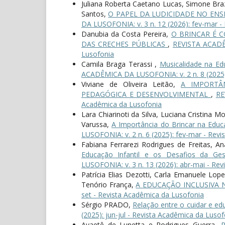
Juliana Roberta Caetano Lucas, Simone Braz
Santos,
O PAPEL DA LUDICIDADE NO ENS
DA LUSOFONIA: v. 3 n. 12 (2026): fev-mar -
Danubia da Costa Pereira,
O BRINCAR É C
DAS CRECHES PÚBLICAS
,
REVISTA ACADÊM
Lusofonia
Camila Braga Terassi ,
Musicalidade na Edu
ACADÊMICA DA LUSOFONIA: v. 2 n. 8 (2025):
Viviane de Oliveira Leitão,
A IMPORTÂ
PEDAGÓGICA E DESENVOLVIMENTAL
,
RE
Acadêmica da Lusofonia
Lara Chiarinoti da Silva, Luciana Cristina 
Varussa,
A Importância do Brincar na Educa
LUSOFONIA: v. 2 n. 6 (2025): fev-mar - Rev
Fabiana Ferrarezi Rodrigues de Freitas, 
Educação Infantil e os Desafios da Ge
LUSOFONIA: v. 3 n. 13 (2026): abr-mai - Re
Patrícia Elias Dezotti, Carla Emanuele Lop
Tenório França,
A EDUCAÇÃO INCLUSIVA 
set - Revista Acadêmica da Lusofonia
Sérgio PRADO,
Relação entre o cuidar e ed
(2025): jun-jul - Revista Acadêmica da Lusof
Avaetê de Lunetta e Rodrigues Guerra,