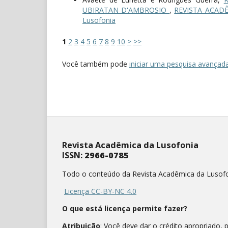
UBIRATAN D'AMBROSIO
,
REVISTA ACADÊM
Lusofonia
1
2
3
4
5
6
7
8
9
10
>
>>
Você também pode
iniciar uma pesquisa avançada
Revista Acadêmica da Lusofonia
ISSN:
2966-0785
Todo o conteúdo da Revista Acadêmica da Lusofo
Licença CC-BY-NC 4.0
O que está licença permite fazer?
Atribuição
: Você deve dar o crédito apropriado, 