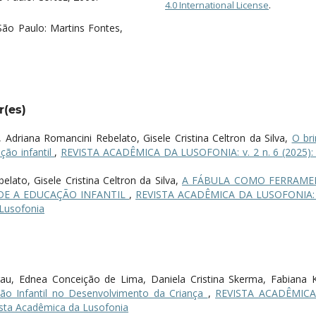
4.0 International License
.
ão Paulo: Martins Fontes,
r(es)
 Adriana Romancini Rebelato, Gisele Cristina Celtron da Silva,
O bri
ão infantil
,
REVISTA ACADÊMICA DA LUSOFONIA: v. 2 n. 6 (2025): 
lato, Gisele Cristina Celtron da Silva,
A FÁBULA COMO FERRAME
DE A EDUCAÇÃO INFANTIL
,
REVISTA ACADÊMICA DA LUSOFONIA: 
 Lusofonia
irau, Ednea Conceição de Lima, Daniela Cristina Skerma, Fabiana K
ão Infantil no Desenvolvimento da Criança
,
REVISTA ACADÊMIC
vista Acadêmica da Lusofonia