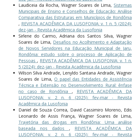
Laudiceia da Rocha, Wagner Soares de Lima,
Sistemas
Municipais de Ensino e Conselhos de Educação: Análise
Comparativa das Estruturas em Municípios de Rondônia
,
REVISTA ACADÊMICA DA LUSOFONIA: v. 1 n. 5 (2024):
dez-jan - Revista Acadêmica da Lusofonia
Sirlene do Carmo, Adriana dos Santos Silva, Wagner
Soares de Lima,
Desafios no Acolhimento e Adaptação
de Novos Servidores na Educação Municipal de Jaru,
Rondônia: estudo sobre o processo de Aplicação de
Pessoas
,
REVISTA ACADÊMICA DA LUSOFONIA: v. 1 n.
5 (2024): dez-jan - Revista Acadêmica da Lusofonia
Wilson Silva Andrade, Lenyldo Santana Andrade, Wagner
Soares de Lima,
O papel das Entidades de Assistência
Técnica e Extensão no Desenvolvimento Rural: ênfase
no caso de Rondônia
,
REVISTA ACADÊMICA DA
LUSOFONIA: v. 2 n. 6 (2025): fev-mar - Revista
Acadêmica da Lusofonia
Daniel de Souza Correa, David Cassimiro Moreno, Edis
Leonardo de Assis França, Wagner Soares de Lima,
Trajetória das drogas em Rondônia: Uma análise
baseada nos dados
,
REVISTA ACADÊMICA DA
LUSOFONIA: v. 2 n. 6 (2025): fev-mar - Revista