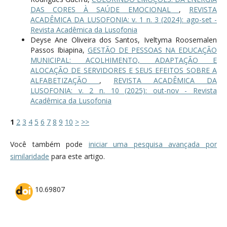
DAS CORES À SAÚDE EMOCIONAL
,
REVISTA
ACADÊMICA DA LUSOFONIA: v. 1 n. 3 (2024): ago-set -
Revista Acadêmica da Lusofonia
Deyse Ane Oliveira dos Santos, Iveltyma Roosemalen
Passos Ibiapina,
GESTÃO DE PESSOAS NA EDUCAÇÃO
MUNICIPAL: ACOLHIMENTO, ADAPTAÇÃO E
ALOCAÇÃO DE SERVIDORES E SEUS EFEITOS SOBRE A
ALFABETIZAÇÃO
,
REVISTA ACADÊMICA DA
LUSOFONIA: v. 2 n. 10 (2025): out-nov - Revista
Acadêmica da Lusofonia
1
2
3
4
5
6
7
8
9
10
>
>>
Você também pode
iniciar uma pesquisa avançada por
similaridade
para este artigo.
10.69807