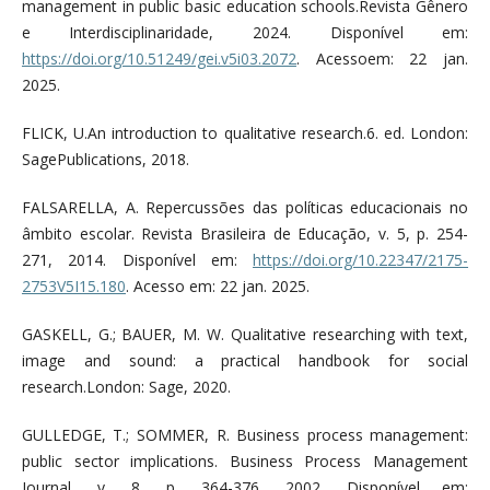
management in public basic education schools.Revista Gênero
e Interdisciplinaridade, 2024. Disponível em:
https://doi.org/10.51249/gei.v5i03.2072
. Acessoem: 22 jan.
2025.
FLICK, U.An introduction to qualitative research.6. ed. London:
SagePublications, 2018.
FALSARELLA, A. Repercussões das políticas educacionais no
âmbito escolar. Revista Brasileira de Educação, v. 5, p. 254-
271, 2014. Disponível em:
https://doi.org/10.22347/2175-
2753V5I15.180
. Acesso em: 22 jan. 2025.
GASKELL, G.; BAUER, M. W. Qualitative researching with text,
image and sound: a practical handbook for social
research.London: Sage, 2020.
GULLEDGE, T.; SOMMER, R. Business process management:
public sector implications. Business Process Management
Journal, v. 8, p. 364-376, 2002. Disponível em: