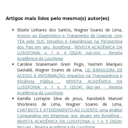
Artigos mais lidos pelo mesmo(s) autor(es)
Elizete Linhares dos Santos, Wagner Soares de Lima,
Acesso ao Diagnóstico e Tratamento de Crianças com
TEA pelo SUS: Desafios e Experiências na Perspectiva
dos Pais em Jaru, Rondônia
,
REVISTA ACADÊMICA DA
LUSOFONIA: v. 1 n. 4 (2024): out-nov - Revista
Acadêmica da Lusofonia
Caroline Granemann Grein Pego, Yasmim Marques
Gastaldi, Wagner Soares de Lima,
LEI BRASILEIRA DE
ACESSO À INFORMAÇÃO: Impactos na Transparência e
Eficiência Pública
,
REVISTA ACADÊMICA DA
LUSOFONIA: v. 1 n. 5 (2024): dez-jan - Revista
Acadêmica da Lusofonia
Kamilla Lorrayne Silva de Jesus, Ransbelck Manoel
Shockness de Lima, Wagner Soares de Lima,
CHATBOTS E ATENDIMENTO AO CLIENTE: uma Análise
Comparativa em Empresas que atuam em Rondônia
,
REVISTA ACADÊMICA DA LUSOFONIA: v. 1 n. 5 (2024):
dez-jan - Revista Acadêmica da Lusofonia