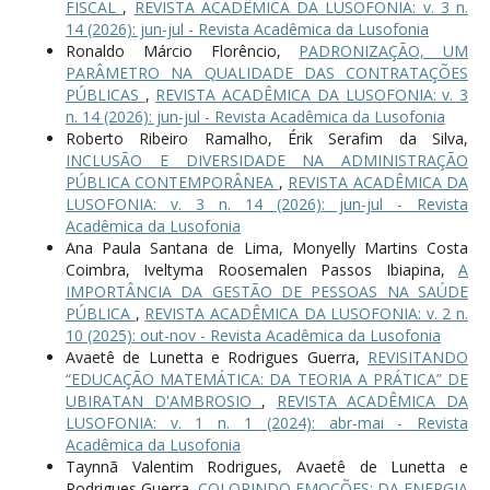
FISCAL
,
REVISTA ACADÊMICA DA LUSOFONIA: v. 3 n.
14 (2026): jun-jul - Revista Acadêmica da Lusofonia
Ronaldo Márcio Florêncio,
PADRONIZAÇÃO, UM
PARÂMETRO NA QUALIDADE DAS CONTRATAÇÕES
PÚBLICAS
,
REVISTA ACADÊMICA DA LUSOFONIA: v. 3
n. 14 (2026): jun-jul - Revista Acadêmica da Lusofonia
Roberto Ribeiro Ramalho, Érik Serafim da Silva,
INCLUSÃO E DIVERSIDADE NA ADMINISTRAÇÃO
PÚBLICA CONTEMPORÂNEA
,
REVISTA ACADÊMICA DA
LUSOFONIA: v. 3 n. 14 (2026): jun-jul - Revista
Acadêmica da Lusofonia
Ana Paula Santana de Lima, Monyelly Martins Costa
Coimbra, Iveltyma Roosemalen Passos Ibiapina,
A
IMPORTÂNCIA DA GESTÃO DE PESSOAS NA SAÚDE
PÚBLICA
,
REVISTA ACADÊMICA DA LUSOFONIA: v. 2 n.
10 (2025): out-nov - Revista Acadêmica da Lusofonia
Avaetê de Lunetta e Rodrigues Guerra,
REVISITANDO
“EDUCAÇÃO MATEMÁTICA: DA TEORIA A PRÁTICA” DE
UBIRATAN D'AMBROSIO
,
REVISTA ACADÊMICA DA
LUSOFONIA: v. 1 n. 1 (2024): abr-mai - Revista
Acadêmica da Lusofonia
Taynnã Valentim Rodrigues, Avaetê de Lunetta e
Rodrigues Guerra,
COLORINDO EMOÇÕES: DA ENERGIA