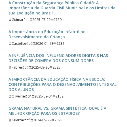
A Construção da Segurança Pública Cidadã: A
Importância da Guarda Civil Municipal e os Limites de
sua Evolução no Brasil
Guimarães
2025-07-22
2739
A Importância da Educação Infantil no
Desenvolvimento da Criança
Castello
et al.
2026-01-18
2532
A INFLUÊNCIA DOS INFLUENCIADORES DIGITAIS NAS
DECISÕES DE COMPRA DOS CONSUMIDORES
Fabre
et al.
2025-09-20
2525
A IMPORTÂNCIA DA EDUCAÇÃO FÍSICA NA ESCOLA:
CONTRIBUIÇÕES PARA O DESENVOLVIMENTO INTEGRAL
DOS ALUNOS
Oliveira
et al.
2025-09-04
2152
GRAMA NATURAL VS. GRAMA SINTÉTICA: QUAL É A
MELHOR OPÇÃO PARA OS ESTÁDIOS?
Guerra
et al.
2024-09-22
2093