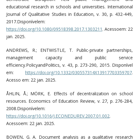
educational research in schools and universities. International
Journal of Qualitative Studies in Education, v. 30, p. 432-449,
2017.Disponívelem:
https://doi.org/10.1080/09518398.2017.1303211
. Acessoem: 22
jan. 2025.
ANDREWS, R.; ENTWISTLE, T. Public-private partnerships,
management capacity and public service
efficiency.PolicyandPolitics, v. 43, p. 273-290, 2015. Disponível
em:
https://doi.org/10.1332/030557314X13917703359707
.
Acesso em: 22 jan. 2025.
ÅHLIN, Å.; MÖRK, E. Effects of decentralization on school
resources. Economics of Education Review, v. 27, p. 276-284,
2008.Disponívelem:
https://doi.org/10.1016/J.ECONEDUREV.2007.01.002
.
Acessoem: 22 jan. 2025.
BOWEN, G. A. Document analysis as a qualitative research