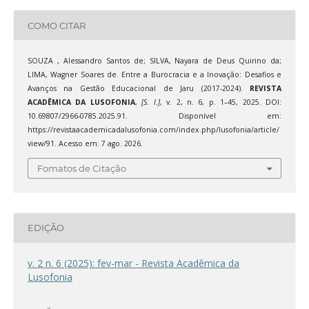
COMO CITAR
SOUZA , Alessandro Santos de; SILVA, Nayara de Deus Quirino da;
LIMA, Wagner Soares de. Entre a Burocracia e a Inovação: Desafios e
Avanços na Gestão Educacional de Jaru (2017-2024).
REVISTA
ACADÊMICA DA LUSOFONIA
,
[S. l.]
, v. 2, n. 6, p. 1–45, 2025. DOI:
10.69807/2966-0785.2025.91. Disponível em:
https://revistaacademicadalusofonia.com/index.php/lusofonia/article/
view/91. Acesso em: 7 ago. 2026.
Fomatos de Citação
EDIÇÃO
v. 2 n. 6 (2025): fev-mar - Revista Acadêmica da
Lusofonia