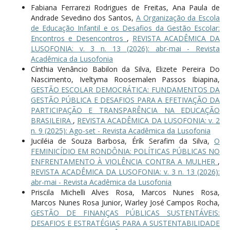
Fabiana Ferrarezi Rodrigues de Freitas, Ana Paula de
Andrade Sevedino dos Santos,
A Organização da Escola
de Educação Infantil e os Desafios da Gestão Escolar:
Encontros e Desencontros
,
REVISTA ACADÊMICA DA
LUSOFONIA: v. 3 n. 13 (2026): abr-mai - Revista
Acadêmica da Lusofonia
Cínthia Venâncio Babilon da Silva, Elizete Pereira Do
Nascimento, Iveltyma Roosemalen Passos Ibiapina,
GESTÃO ESCOLAR DEMOCRÁTICA: FUNDAMENTOS DA
GESTÃO PÚBLICA E DESAFIOS PARA A EFETIVAÇÃO DA
PARTICIPAÇÃO E TRANSPARÊNCIA NA EDUCAÇÃO
BRASILEIRA
,
REVISTA ACADÊMICA DA LUSOFONIA: v. 2
n. 9 (2025): Ago-set - Revista Acadêmica da Lusofonia
Juciléia de Souza Barbosa, Érík Serafim da Silva,
O
FEMINICÍDIO EM RONDÔNIA: POLÍTICAS PÚBLICAS NO
ENFRENTAMENTO À VIOLÊNCIA CONTRA A MULHER
,
REVISTA ACADÊMICA DA LUSOFONIA: v. 3 n. 13 (2026):
abr-mai - Revista Acadêmica da Lusofonia
Priscila Michelli Alves Rosa, Marcos Nunes Rosa,
Marcos Nunes Rosa Junior, Warley José Campos Rocha,
GESTÃO DE FINANÇAS PÚBLICAS SUSTENTÁVEIS:
DESAFIOS E ESTRATÉGIAS PARA A SUSTENTABILIDADE