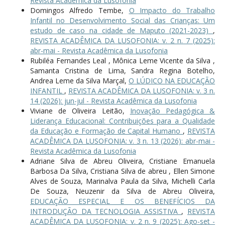
Revista Acadêmica da Lusofonia
Domingos Alfredo Tembe,
O Impacto do Trabalho
Infantil no Desenvolvimento Social das Crianças: Um
estudo de caso na cidade de Maputo (2021-2023)
,
REVISTA ACADÊMICA DA LUSOFONIA: v. 2 n. 7 (2025):
abr-mai - Revista Acadêmica da Lusofonia
Rubiléa Fernandes Leal , Mônica Leme Vicente da Silva ,
Samanta Cristina de Lima, Sandra Regina Botelho,
Andrea Leme da Silva Marçal,
O LÚDICO NA EDUCAÇÃO
INFANTIL
,
REVISTA ACADÊMICA DA LUSOFONIA: v. 3 n.
14 (2026): jun-jul - Revista Acadêmica da Lusofonia
Viviane de Oliveira Leitão,
Inovação Pedagógica &
Liderança Educacional: Contribuições para a Qualidade
da Educação e Formação de Capital Humano
,
REVISTA
ACADÊMICA DA LUSOFONIA: v. 3 n. 13 (2026): abr-mai -
Revista Acadêmica da Lusofonia
Adriane Silva de Abreu Oliveira, Cristiane Emanuela
Barbosa Da Silva, Cristiana Silva de abreu , Ellen Simone
Alves de Souza, Marinalva Paula da Silva, Michelli Carla
De Souza, Neuzenir da Silva de Abreu Oliveira,
EDUCAÇÃO ESPECIAL E OS BENEFÍCIOS DA
INTRODUÇÃO DA TECNOLOGIA ASSISTIVA
,
REVISTA
ACADÊMICA DA LUSOFONIA: v. 2 n. 9 (2025): Ago-set -