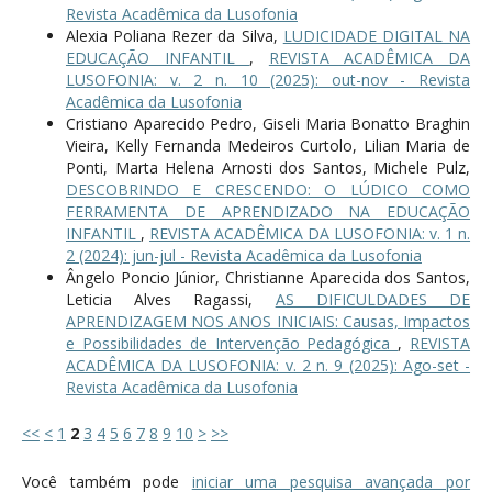
Revista Acadêmica da Lusofonia
Alexia Poliana Rezer da Silva,
LUDICIDADE DIGITAL NA
EDUCAÇÃO INFANTIL
,
REVISTA ACADÊMICA DA
LUSOFONIA: v. 2 n. 10 (2025): out-nov - Revista
Acadêmica da Lusofonia
Cristiano Aparecido Pedro, Giseli Maria Bonatto Braghin
Vieira, Kelly Fernanda Medeiros Curtolo, Lilian Maria de
Ponti, Marta Helena Arnosti dos Santos, Michele Pulz,
DESCOBRINDO E CRESCENDO: O LÚDICO COMO
FERRAMENTA DE APRENDIZADO NA EDUCAÇÃO
INFANTIL
,
REVISTA ACADÊMICA DA LUSOFONIA: v. 1 n.
2 (2024): jun-jul - Revista Acadêmica da Lusofonia
Ângelo Poncio Júnior, Christianne Aparecida dos Santos,
Leticia Alves Ragassi,
AS DIFICULDADES DE
APRENDIZAGEM NOS ANOS INICIAIS: Causas, Impactos
e Possibilidades de Intervenção Pedagógica
,
REVISTA
ACADÊMICA DA LUSOFONIA: v. 2 n. 9 (2025): Ago-set -
Revista Acadêmica da Lusofonia
<<
<
1
2
3
4
5
6
7
8
9
10
>
>>
Você também pode
iniciar uma pesquisa avançada por