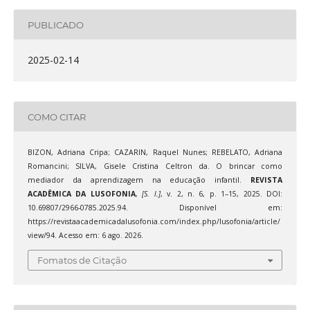
PUBLICADO
2025-02-14
COMO CITAR
BIZON, Adriana Cripa; CAZARIN, Raquel Nunes; REBELATO, Adriana
Romancini; SILVA, Gisele Cristina Celtron da. O brincar como
mediador da aprendizagem na educação infantil.
REVISTA
ACADÊMICA DA LUSOFONIA
,
[S. l.]
, v. 2, n. 6, p. 1–15, 2025. DOI:
10.69807/2966-0785.2025.94. Disponível em:
https://revistaacademicadalusofonia.com/index.php/lusofonia/article/
view/94. Acesso em: 6 ago. 2026.
Fomatos de Citação