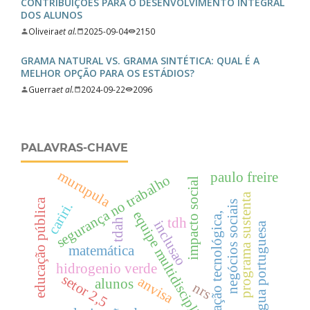
CONTRIBUIÇÕES PARA O DESENVOLVIMENTO INTEGRAL
DOS ALUNOS
Oliveira
et al.
2025-09-04
2150
GRAMA NATURAL VS. GRAMA SINTÉTICA: QUAL É A
MELHOR OPÇÃO PARA OS ESTÁDIOS?
Guerra
et al.
2024-09-22
2096
PALAVRAS-CHAVE
murupula
paulo freire
segurança no trabalho
impacto social
programa sustenta
educação pública
negócios sociais
cariri.
equipe multidisciplinar
inovação tecnológica,
tdh
tdah
inclusao
língua portuguesa
matemática
hidrogenio verde
setor 2,5
anvisa
alunos
nrs