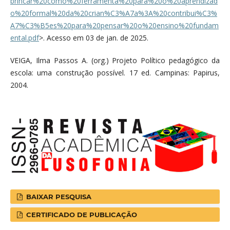
brincar%20como%20ferramenta%20para%20o%20aprendizad
o%20formal%20da%20crian%C3%A7a%3A%20contribui%C3%
A7%C3%B5es%20para%20pensar%20o%20ensino%20fundam
ental.pdf
>. Acesso em 03 de jan. de 2025.
VEIGA, Ilma Passos A. (org.) Projeto Político pedagógico da
escola: uma construção possível. 17 ed. Campinas: Papirus,
2004.
BAIXAR PESQUISA
CERTIFICADO DE PUBLICAÇÃO