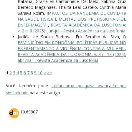
Batalha, Graziellen Cantanhede De Melo, Sabrina Cruz
Berredo Magalhães, Thalita Leal Castelo, Cynthia Maria
Saraiva Rolim,
IMPACTOS DA PANDEMIA DE COVID-19
NA SAÚDE FÍSICA E MENTAL DOS PROFISSIONAIS DE
ENFERMAGEM
,
REVISTA ACADÊMICA DA LUSOFONIA:
v. 2 n. 8 (2025): jun-jul - Revista Acadêmica da Lusofonia
Juciléia de Souza Barbosa, Érík Serafim da Silva,
O
FEMINICÍDIO EM RONDÔNIA: POLÍTICAS PÚBLICAS NO
ENFRENTAMENTO À VIOLÊNCIA CONTRA A MULHER
,
REVISTA ACADÊMICA DA LUSOFONIA: v. 3 n. 13 (2026):
abr-mai - Revista Acadêmica da Lusofonia
1
2
3
4
5
6
7
8
9
10
>
>>
Você também pode
iniciar uma pesquisa avançada por
similaridade
para este artigo.
10.69807