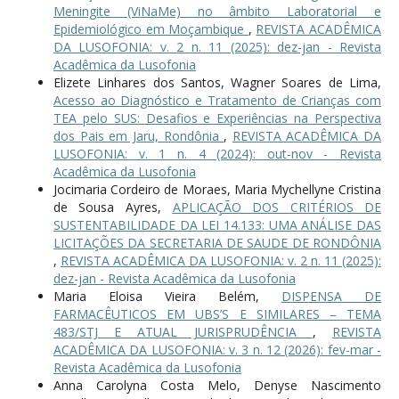
Meningite (ViNaMe) no âmbito Laboratorial e
Epidemiológico em Moçambique
,
REVISTA ACADÊMICA
DA LUSOFONIA: v. 2 n. 11 (2025): dez-jan - Revista
Acadêmica da Lusofonia
Elizete Linhares dos Santos, Wagner Soares de Lima,
Acesso ao Diagnóstico e Tratamento de Crianças com
TEA pelo SUS: Desafios e Experiências na Perspectiva
dos Pais em Jaru, Rondônia
,
REVISTA ACADÊMICA DA
LUSOFONIA: v. 1 n. 4 (2024): out-nov - Revista
Acadêmica da Lusofonia
Jocimaria Cordeiro de Moraes, Maria Mychellyne Cristina
de Sousa Ayres,
APLICAÇÃO DOS CRITÉRIOS DE
SUSTENTABILIDADE DA LEI 14.133: UMA ANÁLISE DAS
LICITAÇÕES DA SECRETARIA DE SAUDE DE RONDÔNIA
,
REVISTA ACADÊMICA DA LUSOFONIA: v. 2 n. 11 (2025):
dez-jan - Revista Acadêmica da Lusofonia
Maria Eloisa Vieira Belém,
DISPENSA DE
FARMACÊUTICOS EM UBS’S E SIMILARES – TEMA
483/STJ E ATUAL JURISPRUDÊNCIA
,
REVISTA
ACADÊMICA DA LUSOFONIA: v. 3 n. 12 (2026): fev-mar -
Revista Acadêmica da Lusofonia
Anna Carolyna Costa Melo, Denyse Nascimento