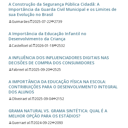
A Construção da Segurança Pública Cidadã: A
Importância da Guarda Civil Municipal e os Limites de
sua Evolução no Brasil
Guimarães
2025-07-22
2739
A Importância da Educação Infantil no
Desenvolvimento da Criança
Castello
et al.
2026-01-18
2532
A INFLUÊNCIA DOS INFLUENCIADORES DIGITAIS NAS
DECISÕES DE COMPRA DOS CONSUMIDORES
Fabre
et al.
2025-09-20
2525
A IMPORTÂNCIA DA EDUCAÇÃO FÍSICA NA ESCOLA:
CONTRIBUIÇÕES PARA O DESENVOLVIMENTO INTEGRAL
DOS ALUNOS
Oliveira
et al.
2025-09-04
2152
GRAMA NATURAL VS. GRAMA SINTÉTICA: QUAL É A
MELHOR OPÇÃO PARA OS ESTÁDIOS?
Guerra
et al.
2024-09-22
2093