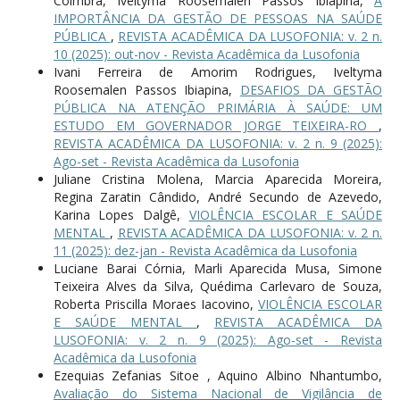
Coimbra, Iveltyma Roosemalen Passos Ibiapina,
A
IMPORTÂNCIA DA GESTÃO DE PESSOAS NA SAÚDE
PÚBLICA
,
REVISTA ACADÊMICA DA LUSOFONIA: v. 2 n.
10 (2025): out-nov - Revista Acadêmica da Lusofonia
Ivani Ferreira de Amorim Rodrigues, Iveltyma
Roosemalen Passos Ibiapina,
DESAFIOS DA GESTÃO
PÚBLICA NA ATENÇÃO PRIMÁRIA À SAÚDE: UM
ESTUDO EM GOVERNADOR JORGE TEIXEIRA-RO
,
REVISTA ACADÊMICA DA LUSOFONIA: v. 2 n. 9 (2025):
Ago-set - Revista Acadêmica da Lusofonia
Juliane Cristina Molena, Marcia Aparecida Moreira,
Regina Zaratin Cândido, André Secundo de Azevedo,
Karina Lopes Dalgê,
VIOLÊNCIA ESCOLAR E SAÚDE
MENTAL
,
REVISTA ACADÊMICA DA LUSOFONIA: v. 2 n.
11 (2025): dez-jan - Revista Acadêmica da Lusofonia
Luciane Barai Córnia, Marli Aparecida Musa, Simone
Teixeira Alves da Silva, Quédima Carlevaro de Souza,
Roberta Priscilla Moraes Iacovino,
VIOLÊNCIA ESCOLAR
E SAÚDE MENTAL
,
REVISTA ACADÊMICA DA
LUSOFONIA: v. 2 n. 9 (2025): Ago-set - Revista
Acadêmica da Lusofonia
Ezequias Zefanias Sitoe , Aquino Albino Nhantumbo,
Avaliação do Sistema Nacional de Vigilância de