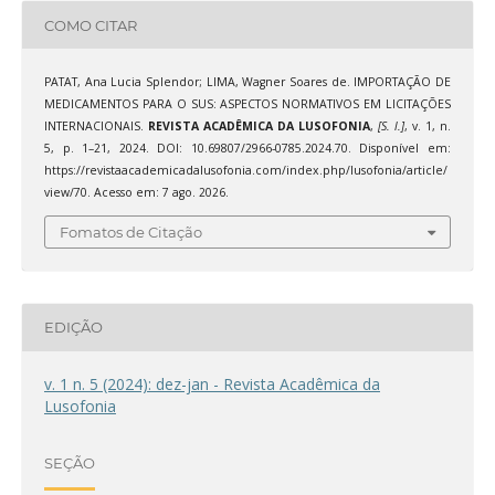
COMO CITAR
PATAT, Ana Lucia Splendor; LIMA, Wagner Soares de. IMPORTAÇÃO DE
MEDICAMENTOS PARA O SUS: ASPECTOS NORMATIVOS EM LICITAÇÕES
INTERNACIONAIS.
REVISTA ACADÊMICA DA LUSOFONIA
,
[S. l.]
, v. 1, n.
5, p. 1–21, 2024. DOI: 10.69807/2966-0785.2024.70. Disponível em:
https://revistaacademicadalusofonia.com/index.php/lusofonia/article/
view/70. Acesso em: 7 ago. 2026.
Fomatos de Citação
EDIÇÃO
v. 1 n. 5 (2024): dez-jan - Revista Acadêmica da
Lusofonia
SEÇÃO