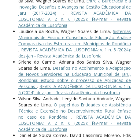
da Silva, Wagner Soares de Lima,
Entre a Burocracia e a
Inovação: Desafios e Avanços na Gestão Educacional de
Jaru (2017-2024)
,
REVISTA ACADÊMICA DA
LUSOFONIA: v. 2 n. 6 (2025): fev-mar - Revista
Acadêmica da Lusofonia
Laudiceia da Rocha, Wagner Soares de Lima,
Sistemas
Municipais de Ensino e Conselhos de Educação: Análise
Comparativa das Estruturas em Municípios de Rondônia
,
REVISTA ACADÊMICA DA LUSOFONIA: v. 1 n. 5 (2024):
dez-jan - Revista Acadêmica da Lusofonia
Sirlene do Carmo, Adriana dos Santos Silva, Wagner
Soares de Lima,
Desafios no Acolhimento e Adaptação
de Novos Servidores na Educação Municipal de Jaru,
Rondônia: estudo sobre o processo de Aplicação de
Pessoas
,
REVISTA ACADÊMICA DA LUSOFONIA: v. 1 n.
5 (2024): dez-jan - Revista Acadêmica da Lusofonia
Wilson Silva Andrade, Lenyldo Santana Andrade, Wagner
Soares de Lima,
O papel das Entidades de Assistência
Técnica e Extensão no Desenvolvimento Rural: ênfase
no caso de Rondônia
,
REVISTA ACADÊMICA DA
LUSOFONIA: v. 2 n. 6 (2025): fev-mar - Revista
Acadêmica da Lusofonia
Daniel de Souza Correa, David Cassimiro Moreno, Edis