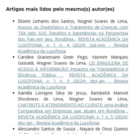
Artigos mais lidos pelo mesmo(s) autor(es)
Elizete Linhares dos Santos, Wagner Soares de Lima,
Acesso ao Diagnóstico e Tratamento de Crianças com
TEA pelo SUS: Desafios e Experiências na Perspectiva
dos Pais em Jaru, Rondônia
,
REVISTA ACADÊMICA DA
LUSOFONIA: v. 1 n. 4 (2024): out-nov - Revista
Acadêmica da Lusofonia
Caroline Granemann Grein Pego, Yasmim Marques
Gastaldi, Wagner Soares de Lima,
LEI BRASILEIRA DE
ACESSO À INFORMAÇÃO: Impactos na Transparência e
Eficiência Pública
,
REVISTA ACADÊMICA DA
LUSOFONIA: v. 1 n. 5 (2024): dez-jan - Revista
Acadêmica da Lusofonia
Kamilla Lorrayne Silva de Jesus, Ransbelck Manoel
Shockness de Lima, Wagner Soares de Lima,
CHATBOTS E ATENDIMENTO AO CLIENTE: uma Análise
Comparativa em Empresas que atuam em Rondônia
,
REVISTA ACADÊMICA DA LUSOFONIA: v. 1 n. 5 (2024):
dez-jan - Revista Acadêmica da Lusofonia
Alessandro Santos de Souza , Nayara de Deus Quirino