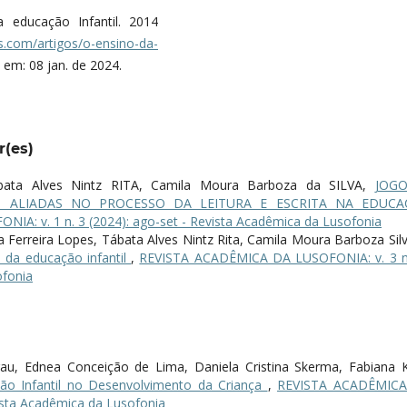
educação Infantil. 2014
s.com/artigos/o-ensino-da-
em: 08 jan. de 2024.
r(es)
ábata Alves Nintz RITA, Camila Moura Barboza da SILVA,
JOGO
AS ALIADAS NO PROCESSO DA LEITURA E ESCRITA NA EDUCA
: v. 1 n. 3 (2024): ago-set - Revista Acadêmica da Lusofonia
a Ferreira Lopes, Tábata Alves Nintz Rita, Camila Moura Barboza Sil
o da educação infantil
,
REVISTA ACADÊMICA DA LUSOFONIA: v. 3 n
ofonia
irau, Ednea Conceição de Lima, Daniela Cristina Skerma, Fabiana K
ão Infantil no Desenvolvimento da Criança
,
REVISTA ACADÊMIC
vista Acadêmica da Lusofonia