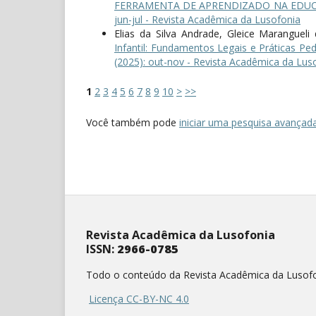
FERRAMENTA DE APRENDIZADO NA EDUC
jun-jul - Revista Acadêmica da Lusofonia
Elias da Silva Andrade, Gleice Marangueli 
Infantil: Fundamentos Legais e Práticas Pe
(2025): out-nov - Revista Acadêmica da Lus
1
2
3
4
5
6
7
8
9
10
>
>>
Você também pode
iniciar uma pesquisa avançada
Revista Acadêmica da Lusofonia
ISSN:
2966-0785
Todo o conteúdo da Revista Acadêmica da Lusofo
Licença CC-BY-NC 4.0