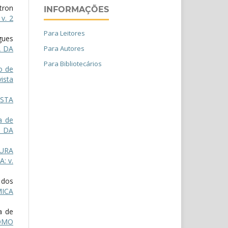
tron
INFORMAÇÕES
v. 2
Para Leitores
gues
A DA
Para Autores
Para Bibliotecários
o de
ista
ISTA
a de
 DA
URA
: v.
 dos
MICA
a de
OMO