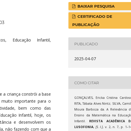
BAIXAR PESQUISA
CERTIFICADO DE
103
PUBLICAÇÃO
os, Educação Infantil,
PUBLICADO
2025-04-07
COMO CITAR
e a criança constrói a base
GONÇALVES, Ericka Cristina Cardos
é muito importante para o
RITA, Tábata Alves Nintz; SILVA, Cami
iatividade, bem como das
Moura Barboza da. A Relevância d
ducação Infantil, hoje, os
Ensino da Matemática na Educaçã
Infantil.
REVISTA ACADÊMICA D
tância e desenvolvem os
LUSOFONIA
,
[S. l.]
, v. 2, n. 7, p. 1–1
a, não fazendo com que a