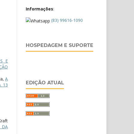
Informações
:
(83) 99616-1090
HOSPEDAGEM E SUPORTE
S E
ÇÃO
va,
A
EDIÇÃO ATUAL
. 13
raft
A DA