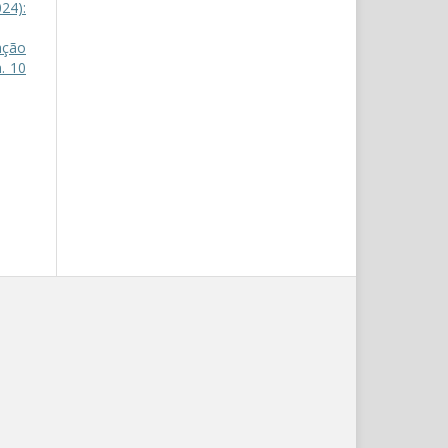
24):
ação
. 10