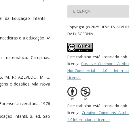
LICENÇA
al da Educação Infantil –
Copyright (c) 2025 REVISTA ACADÊ
DA LUSOFONIA
ncadeiras e a educação. 4ª
Este trabalho está licenciado so
o matemática. Campinas:
licença
Creative Commons Attribut
NonCommercial 4.0 Internati
S, M. R.; AZEVEDO, M. G.
License
.
gens e desafios. Vila Nova
 Forense Universitária, 1976
Este trabalho está licenciado so
licença
Creative Commons Attribu
cação infantil. 2. ed. São
4.0 International License
.