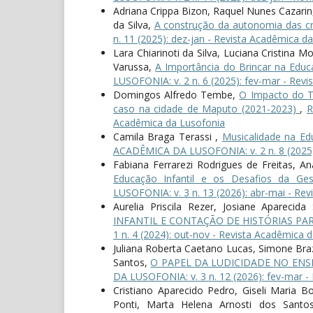
Adriana Crippa Bizon, Raquel Nunes Cazarin,
da Silva,
A construção da autonomia das cr
n. 11 (2025): dez-jan - Revista Acadêmica d
Lara Chiarinoti da Silva, Luciana Cristina 
Varussa,
A Importância do Brincar na Educa
LUSOFONIA: v. 2 n. 6 (2025): fev-mar - Rev
Domingos Alfredo Tembe,
O Impacto do Tr
caso na cidade de Maputo (2021-2023)
,
R
Acadêmica da Lusofonia
Camila Braga Terassi ,
Musicalidade na Edu
ACADÊMICA DA LUSOFONIA: v. 2 n. 8 (2025):
Fabiana Ferrarezi Rodrigues de Freitas, 
Educação Infantil e os Desafios da Ge
LUSOFONIA: v. 3 n. 13 (2026): abr-mai - Re
Aurelia Priscila Rezer, Josiane Apareci
INFANTIL E CONTAÇÃO DE HISTÓRIAS PA
1 n. 4 (2024): out-nov - Revista Acadêmica 
Juliana Roberta Caetano Lucas, Simone Braz
Santos,
O PAPEL DA LUDICIDADE NO ENS
DA LUSOFONIA: v. 3 n. 12 (2026): fev-mar -
Cristiano Aparecido Pedro, Giseli Maria Bo
Ponti, Marta Helena Arnosti dos Santo