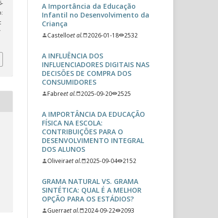
-
A Importância da Educação
:
Infantil no Desenvolvimento da
Criança
c
/
Castello
et al.
2026-01-18
2532
A INFLUÊNCIA DOS
INFLUENCIADORES DIGITAIS NAS
DECISÕES DE COMPRA DOS
CONSUMIDORES
Fabre
et al.
2025-09-20
2525
A IMPORTÂNCIA DA EDUCAÇÃO
FÍSICA NA ESCOLA:
CONTRIBUIÇÕES PARA O
DESENVOLVIMENTO INTEGRAL
DOS ALUNOS
Oliveira
et al.
2025-09-04
2152
GRAMA NATURAL VS. GRAMA
SINTÉTICA: QUAL É A MELHOR
OPÇÃO PARA OS ESTÁDIOS?
Guerra
et al.
2024-09-22
2093