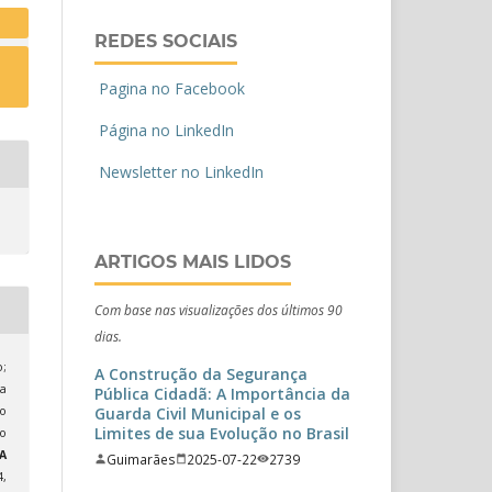
REDES SOCIAIS
Pagina no Facebook
Página no LinkedIn
Newsletter no LinkedIn
ARTIGOS MAIS LIDOS
Com base nas visualizações dos últimos 90
dias.
o;
A Construção da Segurança
la
Pública Cidadã: A Importância da
Guarda Civil Municipal e os
o
Limites de sua Evolução no Brasil
o
A
Guimarães
2025-07-22
2739
4,