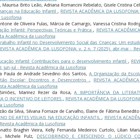
 Maurisa Brito Leão, Adriana Romancini Rebelato, Gisele Cristina Cel
ianças na Educação Infantil
,
REVISTA ACADÊMICA DA LUSOFONIA: 
a Lusofonia
Montone de Oliveira Fulas, Márcia de Camargo, Vanessa Cristina Rodri
ção Infantil: Perspectivas Teóricas e Prática
,
REVISTA ACADÊMIC
ista Acadêmica da Lusofonia
abalho Infantil no Desenvolvimento Social das Crianças: Um estud
EVISTA ACADÊMICA DA LUSOFONIA: v. 2 n. 7 (2025): abr-mai - Rev
cação Infantil: Contribuições para o desenvolvimento infantil
,
REV
 jun-jul - Revista Acadêmica da Lusofonia
Ana Paula de Andrade Sevedino dos Santos,
A Organização da Escol
stão Escolar: Encontros e Desencontros
,
REVISTA ACADÊMICA
vista Acadêmica da Lusofonia
da Simões, Marinez Rezer da Rosa,
A IMPORTÂNCIA DA LITERAT
RA O INCENTIVO DE LEITORES
,
REVISTA ACADÊMICA DA LUSOFONIA
da Lusofonia
ão da Silva, Silvana Fornaze de Carvalho, Elaine de Fátima Benedito
INO DE ARTES VISUAIS NA EDUCAÇÃO INFANTIL
,
REVISTA ACADÊ
 Revista Acadêmica da Lusofonia
natto Braghin Vieira, Kelly Fernanda Medeiros Curtolo, Lilian Mari
s, Michele Pulz,
DESCOBRINDO E CRESCENDO: O LÚDICO C