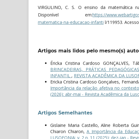
VIRGULINO, C. S. O ensino da matemática na 
Disponível em:
https://www.webartigo
matematica-na-educacao-infanti
l/119953. Acesso 
Artigos mais lidos pelo mesmo(s) auto
Éricka Cristina Cardoso GONÇALVES, T
BRINCADEIRAS, PRÁTICAS PEDAGÓGIC
INFANTIL
,
REVISTA ACADÊMICA DA LUSOFONIA
Ericka Cristina Cardoso Gonçalves, Fernand
Importância da relação afetiva no context
(2026): abr-mai - Revista Acadêmica da Lus
Artigos Semelhantes
Gislaine Maria Castello, Aline Roberta Gu
Chiaron Chiaron,
A Importância da Educaç
LUSOFONIA: v. 2 n. 11 (2025): dez-jan - Re