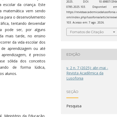
2025. DOI: 10.69807/2966
a escolar da criança. Este
0785.2025.103. Disponível em
 a matemática vem sendo
https://revistaacademicadalusofonia.
ncia para o desenvolvimento
om/index.php/lusofonia/article/view
103. Acesso em: 7 ago. 2026.
ráfica, tentando desvendar
na pode ser, por alguns
Fomatos de Citação
ada mais tarde, no ensino
ecorrer da vida escolar dos
es de aprendizagem ou até
aprendizagem, é preciso
EDIÇÃO
se sólida dos conceitos
hando de forma lúdica,
v. 2 n. 7 (2025): abr-mai -
Revista Acadêmica da
os alunos.
Lusofonia
SEÇÃO
Pesquisa
l. Ministério da Educação.