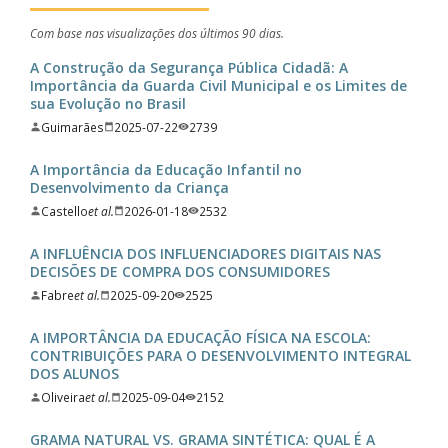
Com base nas visualizações dos últimos 90 dias.
A Construção da Segurança Pública Cidadã: A
Importância da Guarda Civil Municipal e os Limites de
sua Evolução no Brasil
Guimarães
2025-07-22
2739
A Importância da Educação Infantil no
Desenvolvimento da Criança
Castello
et al.
2026-01-18
2532
A INFLUÊNCIA DOS INFLUENCIADORES DIGITAIS NAS
DECISÕES DE COMPRA DOS CONSUMIDORES
Fabre
et al.
2025-09-20
2525
A IMPORTÂNCIA DA EDUCAÇÃO FÍSICA NA ESCOLA:
CONTRIBUIÇÕES PARA O DESENVOLVIMENTO INTEGRAL
DOS ALUNOS
Oliveira
et al.
2025-09-04
2152
GRAMA NATURAL VS. GRAMA SINTÉTICA: QUAL É A