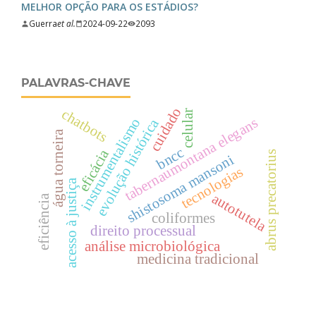
MELHOR OPÇÃO PARA OS ESTÁDIOS?
Guerra
et al.
2024-09-22
2093
PALAVRAS-CHAVE
cuidado
chatbots
celular
tabernaumontana elegans
instrumentalismo
evolução histórica
água torneira
bncc
eficácia
abrus precatorius
shistosoma mansoni
tecnologias
acesso à justiça
autotutela
eficiência
coliformes
direito processual
análise microbiológica
medicina tradicional