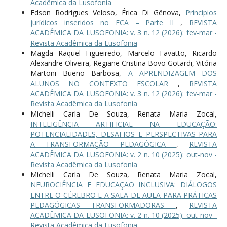
Acadêmica da Lusofonia
Edson Rodrigues Veloso, Érica Di Gênova,
Princípios
jurídicos inseridos no ECA – Parte II
,
REVISTA
ACADÊMICA DA LUSOFONIA: v. 3 n. 12 (2026): fev-mar -
Revista Acadêmica da Lusofonia
Magda Raquel Figueiredo, Marcelo Favatto, Ricardo
Alexandre Oliveira, Regiane Cristina Bovo Gotardi, Vitória
Martoni Bueno Barbosa,
A APRENDIZAGEM DOS
ALUNOS NO CONTEXTO ESCOLAR
,
REVISTA
ACADÊMICA DA LUSOFONIA: v. 3 n. 12 (2026): fev-mar -
Revista Acadêmica da Lusofonia
Michelli Carla De Souza, Renata Maria Zocal,
INTELIGÊNCIA ARTIFICIAL NA EDUCAÇÃO:
POTENCIALIDADES, DESAFIOS E PERSPECTIVAS PARA
A TRANSFORMAÇÃO PEDAGÓGICA
,
REVISTA
ACADÊMICA DA LUSOFONIA: v. 2 n. 10 (2025): out-nov -
Revista Acadêmica da Lusofonia
Michelli Carla De Souza, Renata Maria Zocal,
NEUROCIÊNCIA E EDUCAÇÃO INCLUSIVA: DIÁLOGOS
ENTRE O CÉREBRO E A SALA DE AULA PARA PRÁTICAS
PEDAGÓGICAS TRANSFORMADORAS
,
REVISTA
ACADÊMICA DA LUSOFONIA: v. 2 n. 10 (2025): out-nov -
Revista Acadêmica da Lusofonia