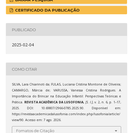
CERTIFICADO DA PUBLICAÇÃO
PUBLICADO
2025-02-04
COMO CITAR
SILVA, Lara Chiarinoti da; FULAS, Luciana Cristina Montone de Oliveira;
CAMARGO, Márcia de; VARUSSA, Vanessa Cristina Rodrigues. A
Importância do Brincar na Educação Infantil: Perspectivas Teóricas e
Prática.
REVISTA ACADÊMICA DA LUSOFONIA
,
[S. l.]
, v. 2, n. 6, p. 1–17,
2025. DOI: 10.69807/2966-0785.2025.90. Disponível em:
https://revistaacademicadalusofonia.com/index.php/lusofonia/article/
view/90. Acesso em: 7 ago. 2026.
Fomatos de Citação