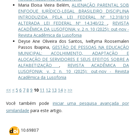
Maria Eloisa Vieira Belém,
ALIENAÇÃO PARENTAL SOB
ENFOQUE JURÍDICO-LEGAL BRASILEIRO DISCIPLINA
INTRODUZIDA PELA LEI FEDERAL Nº 12.318/10
ALTERADA LEI FEDERAL Nº 14.340/22
,
REVISTA
ACADÊMICA DA LUSOFONIA: v. 2 n. 10 (2025): out-nov -
Revista Acadêmica da Lusofonia
Deyse Ane Oliveira dos Santos, Iveltyma Roosemalen
Passos Ibiapina,
GESTÃO DE PESSOAS NA EDUCAÇÃO
MUNICIPAL: ACOLHIMENTO, ADAPTAÇÃO E
ALOCAÇÃO DE SERVIDORES E SEUS EFEITOS SOBRE A
ALFABETIZAÇÃO
,
REVISTA ACADÊMICA DA
LUSOFONIA: v. 2 n. 10 (2025): out-nov - Revista
Acadêmica da Lusofonia
<<
<
5
6
7
8
9
10
11
12
13
14
>
>>
Você também pode
iniciar uma pesquisa avançada por
similaridade
para este artigo.
10.69807