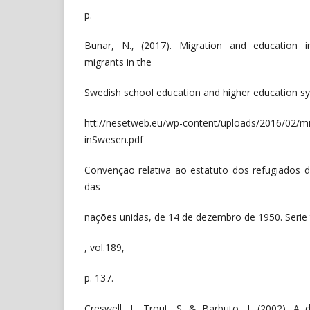
p.
Bunar, N., (2017). Migration and education i
migrants in the
Swedish school education and higher education s
htt://nesetweb.eu/wp-content/uploads/2016/02/mi
inSwesen.pdf
Convenção relativa ao estatuto dos refugiados d
das
nações unidas, de 14 de dezembro de 1950. Serie
, vol.189,
p. 137.
Creswell, J., Trout, S. & Barbuto, J. (2002). 