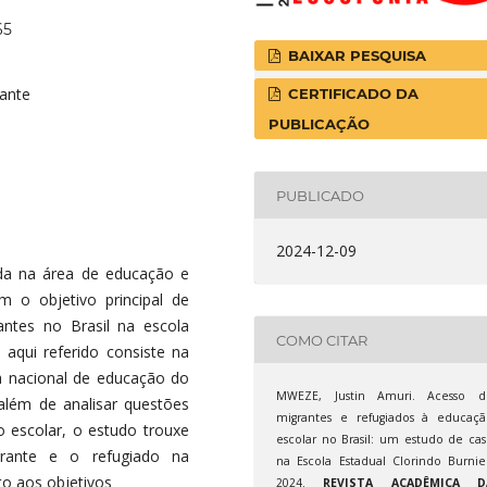
65
BAIXAR PESQUISA
rante
CERTIFICADO DA
PUBLICAÇÃO
PUBLICADO
2024-12-09
ada na área de educação e
 o objetivo principal de
antes no Brasil na escola
COMO CITAR
 aqui referido consiste na
a nacional de educação do
MWEZE, Justin Amuri. Acesso d
além de analisar questões
migrantes e refugiados à educaçã
 escolar, o estudo trouxe
escolar no Brasil: um estudo de ca
rante e o refugiado na
na Escola Estadual Clorindo Burnie
o aos objetivos
2024.
REVISTA ACADÊMICA D