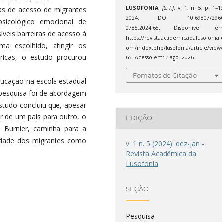
LUSOFONIA
,
[S. l.]
, v. 1, n. 5, p. 1–1
mas de acesso de migrantes
2024. DOI: 10.69807/2966
sicológico emocional de
0785.2024.65. Disponível em
síveis barreiras de acesso à
https://revistaacademicadalusofonia.
a escolhido, atingir os
om/index.php/lusofonia/article/view
íricas, o estudo procurou
65. Acesso em: 7 ago. 2026.
Fomatos de Citação
ucação na escola estadual
 pesquisa foi de abordagem
studo concluiu que, apesar
r de um país para outro, o
EDIÇÃO
o Burnier, caminha para a
idade dos migrantes como
v. 1 n. 5 (2024): dez-jan -
Revista Acadêmica da
Lusofonia
SEÇÃO
Pesquisa