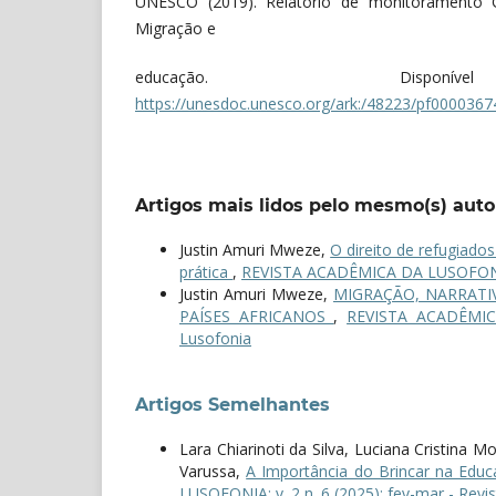
UNESCO (2019). Relatório de monitoramento G
Migração e
educação. Disp
https://unesdoc.unesco.org/ark:/48223/pf000036
Artigos mais lidos pelo mesmo(s) auto
Justin Amuri Mweze,
O direito de refugiados
prática
,
REVISTA ACADÊMICA DA LUSOFONIA: 
Justin Amuri Mweze,
MIGRAÇÃO, NARRATI
PAÍSES AFRICANOS
,
REVISTA ACADÊMICA
Lusofonia
Artigos Semelhantes
Lara Chiarinoti da Silva, Luciana Cristina 
Varussa,
A Importância do Brincar na Educa
LUSOFONIA: v. 2 n. 6 (2025): fev-mar - Rev