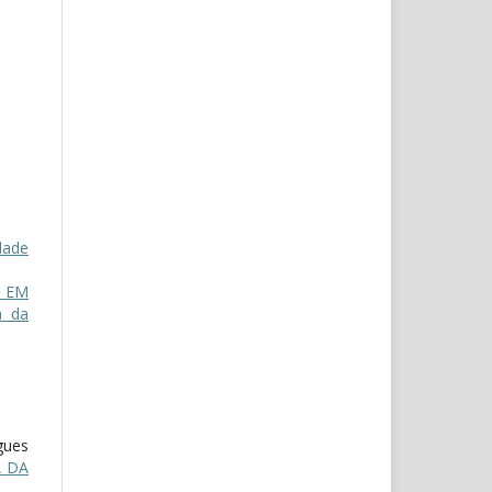
idade
R EM
a da
gues
A DA