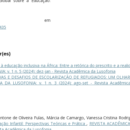
lobal sobre a Educação:
onível em
7435
r(es)
 à educação inclusiva na África: Entre a retórica do prescrito e a real
v. 1 n. 5 (2024): dez-jan - Revista Acadêmica da Lusofonia
VAS E DESAFIOS DE ESCOLARIZAÇÃO DE REFUGIADOS: UM OLHA
 DA LUSOFONIA: v. 1 n. 3 (2024): ago-set - Revista Acadêmic
Montone de Oliveira Fulas, Márcia de Camargo, Vanessa Cristina Rodri
ção Infantil: Perspectivas Teóricas e Prática
,
REVISTA ACADÊMIC
ista Acadêmica da Lusofonia