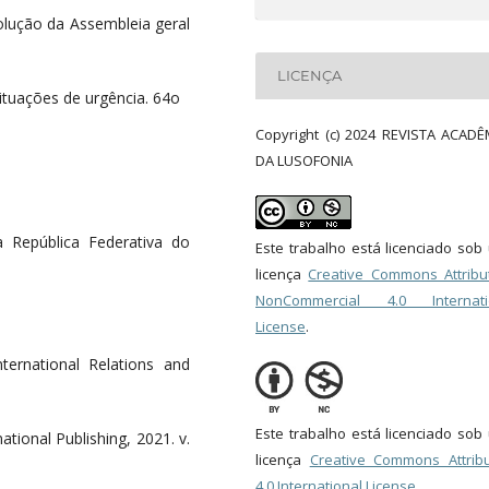
olução da Assembleia geral
LICENÇA
ituações de urgência. 64o
Copyright (c) 2024 REVISTA ACADÊ
DA LUSOFONIA
a República Federativa do
Este trabalho está licenciado so
licença
Creative Commons Attribut
NonCommercial 4.0 Internati
License
.
International Relations and
Este trabalho está licenciado so
national Publishing, 2021. v.
licença
Creative Commons Attribu
4.0 International License
.