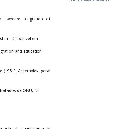
n Sweden: integration of
ystem. Disponivel em
gration-and-education-
e (1951). Assembleia geral
 tratados da ONU, N0
A decade of mixed methods