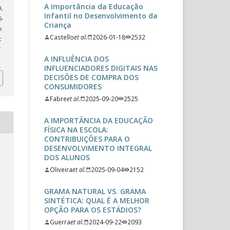
A Importância da Educação
9,
Infantil no Desenvolvimento da
-
Criança
:
Castello
et al.
2026-01-18
2532
c
/
A INFLUÊNCIA DOS
INFLUENCIADORES DIGITAIS NAS
DECISÕES DE COMPRA DOS
CONSUMIDORES
Fabre
et al.
2025-09-20
2525
A IMPORTÂNCIA DA EDUCAÇÃO
FÍSICA NA ESCOLA:
CONTRIBUIÇÕES PARA O
DESENVOLVIMENTO INTEGRAL
DOS ALUNOS
Oliveira
et al.
2025-09-04
2152
GRAMA NATURAL VS. GRAMA
SINTÉTICA: QUAL É A MELHOR
OPÇÃO PARA OS ESTÁDIOS?
Guerra
et al.
2024-09-22
2093