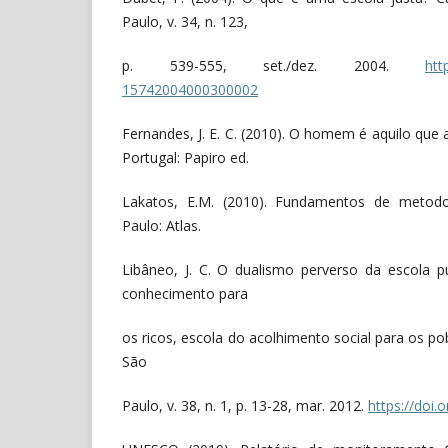
Paulo, v. 34, n. 123,
p. 539-555, set./dez. 2004.
htt
15742004000300002
Fernandes, J. E. C. (2010). O homem é aquilo que 
Portugal: Papiro ed.
Lakatos, E.M. (2010). Fundamentos de metodolo
Paulo: Atlas.
Libâneo, J. C. O dualismo perverso da escola púb
conhecimento para
os ricos, escola do acolhimento social para os p
São
Paulo, v. 38, n. 1, p. 13-28, mar. 2012.
https://doi.