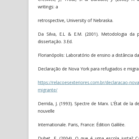
writings: a
retrospective, University of Nebraska.
Da Silva, E.L & E.M. (2001). Metodologia da 
dissertação. 3.Ed.
Florianópolis: Laboratório de ensino a distância d
Declaração de Nova York para refugiados e migran
https://relacoesexteriores.com.br/declaracao-nova
migrante/
Derrida, J. (1993). Spectre de Marx. L’État de la det
nouvelle
Internationale. Paris, France: Édition Galilée.
Dubet, F. (2004). O que é uma escola justa? 