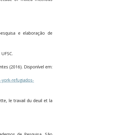
pesquisa e elaboração de
a UFSC.
tes (2016). Disponível em:
-york-refugiados-
te, le travail du deuil et la
Cadernos de Pesquisa, São