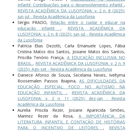
Infantil: Contribuições para o desenvolvimento infantil
,
REVISTA ACADÊMICA DA LUSOFONIA: v. 2 n. 8 (2025):
jun-jul - Revista Acadêmica da Lusofonia
Sérgio PRADO,
Relação entre o cuidar e educar na
educação infantil
,
REVISTA ACADÊMICA DA
LUSOFONIA: v. 2 n. 8 (2025): jun-jul - Revista Acadêmica
da Lusofonia
Patrícia Elias Dezotti, Carla Emanuele Lopes, Fábia
Cristina Matos dos Santos, Josiane Matos dos Santos,
Priscilla Tenório França,
A EDUCAÇÃO INCLUSIVA NO
BRASIL
,
REVISTA ACADÊMICA DA LUSOFONIA: v. 2 n. 9
(2025): Ago-set - Revista Acadêmica da Lusofonia
Daniece Afonso de Souza, Secelania Neves, Iveltyma
Roosemalen Passos Ibiapina,
AS DIFICULDADES DA
EDUCAÇÃO ESPECIAL: FOCO NO AUTISMO NA
EDUCAÇÃO INFANTIL
,
REVISTA ACADÊMICA DA
LUSOFONIA: v. 2 n. 11 (2025): dez-jan - Revista
Acadêmica da Lusofonia
Aurelia Priscila Rezer, Josiane Aparecida Simões,
Marinez Rezer da Rosa,
A IMPORTÂNCIA DA
LITERATURA INFANTIL E CONTAÇÃO DE HISTÓRIAS
PARA O INCENTIVO DE LEITORES
,
REVISTA