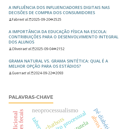
A INFLUÊNCIA DOS INFLUENCIADORES DIGITAIS NAS
DECISÕES DE COMPRA DOS CONSUMIDORES
Fabre
et al.
2025-09-20
2525
A IMPORTÂNCIA DA EDUCAÇÃO FÍSICA NA ESCOLA:
CONTRIBUIÇÕES PARA O DESENVOLVIMENTO INTEGRAL
DOS ALUNOS
Oliveira
et al.
2025-09-04
2152
GRAMA NATURAL VS. GRAMA SINTÉTICA: QUAL É A
MELHOR OPÇÃO PARA OS ESTÁDIOS?
Guerra
et al.
2024-09-22
2093
PALAVRAS-CHAVE
pé diabético
neoprocessualismo
direito processual
chatbots
autotutela