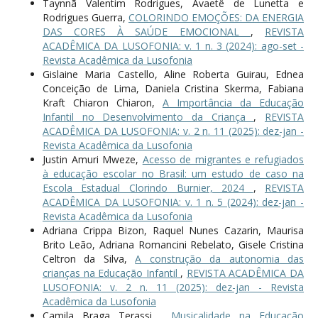
Taynnã Valentim Rodrigues, Avaetê de Lunetta e
Rodrigues Guerra,
COLORINDO EMOÇÕES: DA ENERGIA
DAS CORES À SAÚDE EMOCIONAL
,
REVISTA
ACADÊMICA DA LUSOFONIA: v. 1 n. 3 (2024): ago-set -
Revista Acadêmica da Lusofonia
Gislaine Maria Castello, Aline Roberta Guirau, Ednea
Conceição de Lima, Daniela Cristina Skerma, Fabiana
Kraft Chiaron Chiaron,
A Importância da Educação
Infantil no Desenvolvimento da Criança
,
REVISTA
ACADÊMICA DA LUSOFONIA: v. 2 n. 11 (2025): dez-jan -
Revista Acadêmica da Lusofonia
Justin Amuri Mweze,
Acesso de migrantes e refugiados
à educação escolar no Brasil: um estudo de caso na
Escola Estadual Clorindo Burnier, 2024
,
REVISTA
ACADÊMICA DA LUSOFONIA: v. 1 n. 5 (2024): dez-jan -
Revista Acadêmica da Lusofonia
Adriana Crippa Bizon, Raquel Nunes Cazarin, Maurisa
Brito Leão, Adriana Romancini Rebelato, Gisele Cristina
Celtron da Silva,
A construção da autonomia das
crianças na Educação Infantil
,
REVISTA ACADÊMICA DA
LUSOFONIA: v. 2 n. 11 (2025): dez-jan - Revista
Acadêmica da Lusofonia
Camila Braga Terassi ,
Musicalidade na Educação