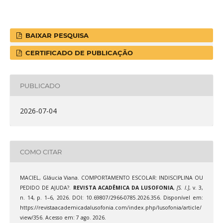
BAIXAR PESQUISA
CERTIFICADO DE PUBLICAÇÃO
PUBLICADO
2026-07-04
COMO CITAR
MACIEL, Gláucia Viana. COMPORTAMENTO ESCOLAR: INDISCIPLINA OU
PEDIDO DE AJUDA?.
REVISTA ACADÊMICA DA LUSOFONIA
,
[S. l.]
, v. 3,
n. 14, p. 1–6, 2026. DOI: 10.69807/2966-0785.2026.356. Disponível em:
https://revistaacademicadalusofonia.com/index.php/lusofonia/article/
view/356. Acesso em: 7 ago. 2026.