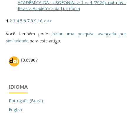
ACADÊMICA DA LUSOFONIA: v. 1 n. 4 (2024): out-nov -
Revista Acadêmica da Lusofonia
1
2
3
4
5
6
7
8
9
10
>
>>
Você também pode
iniciar uma pesquisa avançada por
similaridade
para este artigo.
10.69807
IDIOMA
Português (Brasil)
English