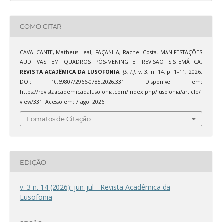
COMO CITAR
CAVALCANTE, Matheus Leal; FAÇANHA, Rachel Costa. MANIFESTAÇÕES
AUDITIVAS EM QUADROS PÓS-MENINGITE: REVISÃO SISTEMÁTICA.
REVISTA ACADÊMICA DA LUSOFONIA
,
[S. l.]
, v. 3, n. 14, p. 1–11, 2026.
DOI: 10.69807/2966-0785.2026.331. Disponível em:
https://revistaacademicadalusofonia.com/index.php/lusofonia/article/
view/331. Acesso em: 7 ago. 2026.
Fomatos de Citação
EDIÇÃO
v. 3 n. 14 (2026): jun-jul - Revista Acadêmica da
Lusofonia