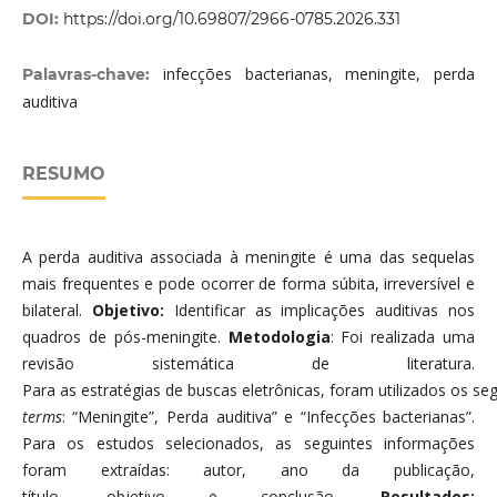
DOI:
https://doi.org/10.69807/2966-0785.2026.331
infecções bacterianas, meningite, perda
Palavras-chave:
auditiva
RESUMO
A perda auditiva associada à meningite é uma das sequelas
mais frequentes e pode ocorrer de forma súbita, irreversível e
bilateral.
Objetivo:
Identificar as implicações auditivas nos
quadros de pós-meningite.
Metodologia
: Foi realizada uma
revisão sistemática de literatura.
Para as estratégias de buscas eletrônicas, foram utilizados os se
terms
: “Meningite”, Perda auditiva” e “Infecções bacterianas”.
Para os estudos selecionados, as seguintes informações
foram extraídas: autor, ano da publicação,
título, objetivo e conclusão.
Resultados: