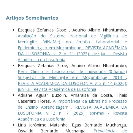
Artigos Semelhantes
Ezequias Zefanias Sitoe , Aquino Albino Nhantumbo,
Avaliação do Sistema Nacional de Vigilância de
Meningite (ViNaMe) no âmbito Laboratorial e
Epidemiológico em Moçambique
,
REVISTA ACADÊMICA
DA LUSOFONIA: v. 2 n. 11 (2025): dez-jan - Revista
Acadêmica da Lusofonia
Ezequias Zefanias Sitoe, Aquino Albino Nhantumbo,
Perfil Clínico e Laboratorial de Indivíduos (0-5anos)
Suspeitos de Meningite em Moçambique, 2013
,
REVISTA ACADÊMICA DA LUSOFONIA: v. 3 n. 14 (2026):
jun-jul - Revista Acadêmica da Lusofonia
Adriane Aguiar Buzolin, Amaraísa da Costa, Thaís
Casemiro Flores,
A Importância da Libras no Processo
de Ensino Aprendizagem
,
REVISTA ACADÊMICA DA
LUSOFONIA: v. 2 n. 7 (2025): abr-mai - Revista
Acadêmica da Lusofonia
Líria Jerónimo Matsinhe, Egas Bernardo Muchanga,
Osvaldo Bernardo Muchanga,
Prevalência de