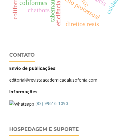
direito processual
cuidado
bncc
coliformes
eficiência
chatbots
direitos reais
CONTATO
Envio de publicações
:
editorial@revistaacademicadalusofonia.com
Informações
:
(83) 99616-1090
HOSPEDAGEM E SUPORTE