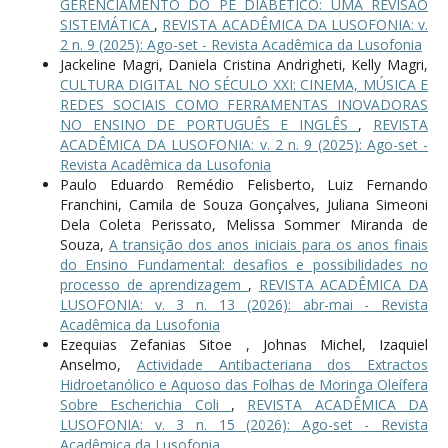
GERENCIAMENTO DO PÉ DIABÉTICO: UMA REVISÃO
SISTEMÁTICA
,
REVISTA ACADÊMICA DA LUSOFONIA: v.
2 n. 9 (2025): Ago-set - Revista Acadêmica da Lusofonia
Jackeline Magri, Daniela Cristina Andrigheti, Kelly Magri,
CULTURA DIGITAL NO SÉCULO XXI: CINEMA, MÚSICA E
REDES SOCIAIS COMO FERRAMENTAS INOVADORAS
NO ENSINO DE PORTUGUÊS E INGLÊS
,
REVISTA
ACADÊMICA DA LUSOFONIA: v. 2 n. 9 (2025): Ago-set -
Revista Acadêmica da Lusofonia
Paulo Eduardo Remédio Felisberto, Luiz Fernando
Franchini, Camila de Souza Gonçalves, Juliana Simeoni
Dela Coleta Perissato, Melissa Sommer Miranda de
Souza,
A transição dos anos iniciais para os anos finais
do Ensino Fundamental: desafios e possibilidades no
processo de aprendizagem
,
REVISTA ACADÊMICA DA
LUSOFONIA: v. 3 n. 13 (2026): abr-mai - Revista
Acadêmica da Lusofonia
Ezequias Zefanias Sitoe , Johnas Michel, Izaquiel
Anselmo,
Actividade Antibacteriana dos Extractos
Hidroetanólico e Aquoso das Folhas de Moringa Oleífera
Sobre Escherichia Coli
,
REVISTA ACADÊMICA DA
LUSOFONIA: v. 3 n. 15 (2026): Ago-set - Revista
Acadêmica da Lusofonia