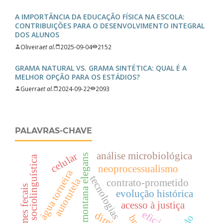
A IMPORTÂNCIA DA EDUCAÇÃO FÍSICA NA ESCOLA:
CONTRIBUIÇÕES PARA O DESENVOLVIMENTO INTEGRAL
DOS ALUNOS
Oliveira
et al.
2025-09-04
2152
GRAMA NATURAL VS. GRAMA SINTÉTICA: QUAL É A
MELHOR OPÇÃO PARA OS ESTÁDIOS?
Guerra
et al.
2024-09-22
2093
PALAVRAS-CHAVE
análise microbiológica
celular
tabernaumontana elegans
sociolinguística
neoprocessualismo
água torneira
tecnologias
autotutela
contrato-prometido
coliformes fecais
evolução histórica
acesso à justiça
eficácia