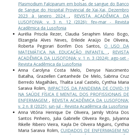
Plasmodium Falciparum em bolsas de sangue do Banco
de Sangue do Hospital Provincial de Xai-Xai, Dezembro
2023 à Janeiro 2024
,
REVISTA ACADÊMICA DA
LUSOFONIA: v. 3 n. 12 (2026): fev-mar - Revista
Acadêmica da Lusofonia
Aurélia Priscila Rezer, Claudia Seraphim Mano Bogo,
Elizangela Alves Neves, Erileide Araújo De Oliveira,
Roberta Pegorari Bonfim Dos Santos,
O USO DA
MATEMÁTICA NA EDUCAÇÃO INFANTIL
,
REVISTA
ACADÊMICA DA LUSOFONIA: v. 1 n. 3 (2024): ago-set -
Revista Acadêmica da Lusofonia
Anna Carolyna Costa Melo, Denyse Nascimento
Batalha, Graziellen Cantanhede De Melo, Sabrina Cruz
Berredo Magalhães, Thalita Leal Castelo, Cynthia Maria
Saraiva Rolim,
IMPACTOS DA PANDEMIA DE COVID-19
NA SAÚDE FÍSICA E MENTAL DOS PROFISSIONAIS DE
ENFERMAGEM
,
REVISTA ACADÊMICA DA LUSOFONIA:
v. 2 n. 8 (2025): jun-jul - Revista Acadêmica da Lusofonia
Anna Vitória Henrique De Oliveira, Jamily Vitória Dos
Santos Pinheiro, Julia Gabrielle Oliveira Rego, Julyanna
Rikelle Ribeiro Vieira, Kayla De Oliveira Miguins, Cynthia
Maria Saraiva Rolim,
CUIDADOS DE ENFERMAGEM NO