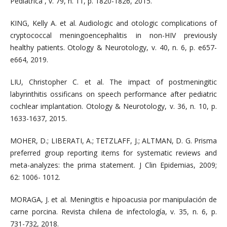
Pediátrica , v. 79, n. 11, p. 1820-1826, 2015.
KING, Kelly A. et al. Audiologic and otologic complications of
cryptococcal meningoencephalitis in non-HIV previously
healthy patients. Otology & Neurotology, v. 40, n. 6, p. e657-
e664, 2019.
LIU, Christopher C. et al. The impact of postmeningitic
labyrinthitis ossificans on speech performance after pediatric
cochlear implantation. Otology & Neurotology, v. 36, n. 10, p.
1633-1637, 2015.
MOHER, D.; LIBERATI, A.; TETZLAFF, J.; ALTMAN, D. G. Prisma
preferred group reporting items for systematic reviews and
meta-analyzes: the prima statement. J Clin Epidemias, 2009;
62: 1006- 1012.
MORAGA, J. et al. Meningitis e hipoacusia por manipulación de
carne porcina. Revista chilena de infectología, v. 35, n. 6, p.
731-732, 2018.