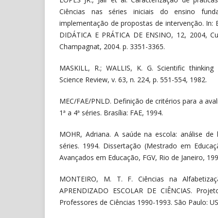
Ciências nas séries iniciais do ensino fund
implementação de propostas de intervenção. 
DIDÁTICA E PRÁTICA DE ENSINO, 12, 2004, Curiti
Champagnat, 2004. p. 3351-3365.
MASKILL, R.; WALLIS, K. G. Scientific thinking
Science Review, v. 63, n. 224, p. 551-554, 1982.
MEC/FAE/PNLD. Definição de critérios para a avali
1ª a 4ª séries. Brasília: FAE, 1994.
MOHR, Adriana. A saúde na escola: análise de l
séries. 1994. Dissertação (Mestrado em Educaçã
Avançados em Educação, FGV, Rio de Janeiro, 199
MONTEIRO, M. T. F. Ciências na Alfabetiza
APRENDIZADO ESCOLAR DE CIÊNCIAS. Projet
Professores de Ciências 1990-1993. São Paulo: U