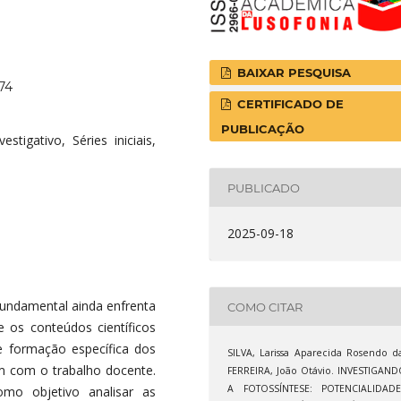
BAIXAR PESQUISA
74
CERTIFICADO DE
PUBLICAÇÃO
stigativo, Séries iniciais,
PUBLICADO
2025-09-18
 Fundamental ainda enfrenta
COMO CITAR
e os conteúdos científicos
e formação específica dos
SILVA, Larissa Aparecida Rosendo d
am com o trabalho docente.
FERREIRA, João Otávio. INVESTIGAN
A FOTOSSÍNTESE: POTENCIALIDADE
mo objetivo analisar as