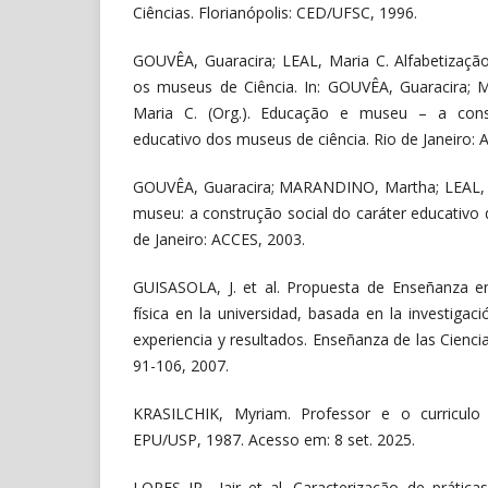
Ciências. Florianópolis: CED/UFSC, 1996.
GOUVÊA, Guaracira; LEAL, Maria C. Alfabetização 
os museus de Ciência. In: GOUVÊA, Guaracira;
Maria C. (Org.). Educação e museu – a const
educativo dos museus de ciência. Rio de Janeiro: 
GOUVÊA, Guaracira; MARANDINO, Martha; LEAL, M
museu: a construção social do caráter educativo 
de Janeiro: ACCES, 2003.
GUISASOLA, J. et al. Propuesta de Enseñanza en
física en la universidad, basada en la investigaci
experiencia y resultados. Enseñanza de las Ciencias
91-106, 2007.
KRASILCHIK, Myriam. Professor e o curriculo 
EPU/USP, 1987. Acesso em: 8 set. 2025.
LOPES JR., Jair et al. Caracterização de prátic