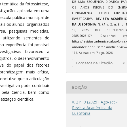
DE UMA SEQUÊNCIA DIDÁTICA PAR
a temática da fotossíntese,
OS ANOS INICIAIS DO ENSIN
estigação, aplicada em uma
FUNDAMENTAL COMO ATIVIDAD
scola pública municipal de
INVESTIGATIVA.
REVISTA ACADÊMIC
uais os alunos, organizados
DA LUSOFONIA
,
[S. l.]
, v. 2, n. 9, p. 
19, 2025. DOI: 10.69807/2966
sa, pesquisas mediadas,
0785.2025.174. Disponível em
, utilizando sementes de
https://revistaacademicadalusofonia.
a experiência foi possível
om/index.php/lusofonia/article/view
estigativas favoreceu a
174. Acesso em: 7 ago. 2026.
gistros, o desenvolvimento
Fomatos de Citação
va do papel dos fatores
rendizagem mais crítica,
 Conclui-se que a articulação
vestigativa pode contribuir
EDIÇÃO
s pela Ciência, bem como
tização científica.
v. 2 n. 9 (2025): Ago-set -
Revista Acadêmica da
Lusofonia