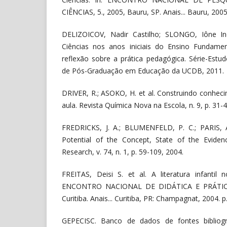
CIÊNCIAS, 5., 2005, Bauru, SP. Anais... Bauru, 2005
DELIZOICOV, Nadir Castilho; SLONGO, Iône In
Ciências nos anos iniciais do Ensino Fundame
reflexão sobre a prática pedagógica. Série-Est
de Pós-Graduação em Educação da UCDB, 2011.
DRIVER, R.; ASOKO, H. et al. Construindo conheci
aula. Revista Química Nova na Escola, n. 9, p. 31-4
FREDRICKS, J. A.; BLUMENFELD, P. C.; PARIS, 
Potential of the Concept, State of the Eviden
Research, v. 74, n. 1, p. 59-109, 2004.
FREITAS, Deisi S. et al. A literatura infantil 
ENCONTRO NACIONAL DE DIDÁTICA E PRÁTICA
Curitiba. Anais... Curitiba, PR: Champagnat, 2004. p
GEPECISC. Banco de dados de fontes bibliogr