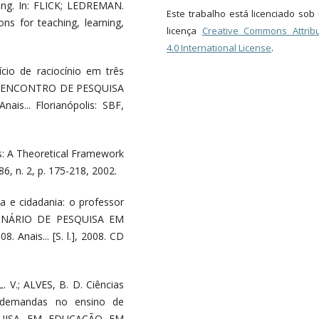
hing. In: FLICK; LEDREMAN.
Este trabalho está licenciado so
ions for teaching, learning,
licença
Creative Commons Attribu
4.0 International License
.
cio de raciocínio em três
. In: ENCONTRO DE PESQUISA
ais... Florianópolis: SBF,
s: A Theoretical Framework
86, n. 2, p. 175-218, 2002.
a e cidadania: o professor
SEMINÁRIO DE PESQUISA EM
nais... [S. l.], 2008. CD
 V.; ALVES, B. D. Ciências
s e demandas no ensino de
SQUISA EM EDUCAÇÃO EM