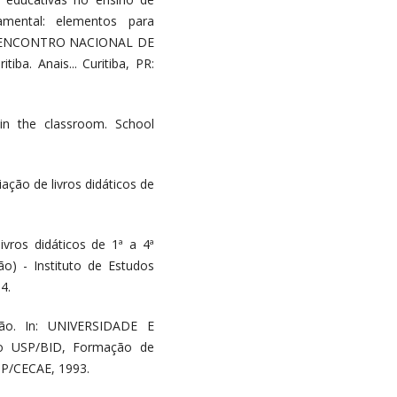
amental: elementos para
In: ENCONTRO NACIONAL DE
ba. Anais... Curitiba, PR:
 in the classroom. School
ação de livros didáticos de
ivros didáticos de 1ª a 4ª
o) - Instituto de Estudos
4.
ção. In: UNIVERSIDADE E
o USP/BID, Formação de
SP/CECAE, 1993.