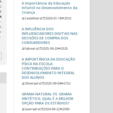
A
A Importância da Educação
O
Infantil no Desenvolvimento da
Criança
E
A
Castello
et al.
2026-01-18
2532
1–
-
A INFLUÊNCIA DOS
:
INFLUENCIADORES DIGITAIS NAS
c
DECISÕES DE COMPRA DOS
CONSUMIDORES
/
Fabre
et al.
2025-09-20
2525
A IMPORTÂNCIA DA EDUCAÇÃO
FÍSICA NA ESCOLA:
CONTRIBUIÇÕES PARA O
DESENVOLVIMENTO INTEGRAL
DOS ALUNOS
Oliveira
et al.
2025-09-04
2152
GRAMA NATURAL VS. GRAMA
SINTÉTICA: QUAL É A MELHOR
OPÇÃO PARA OS ESTÁDIOS?
Guerra
et al.
2024-09-22
2093