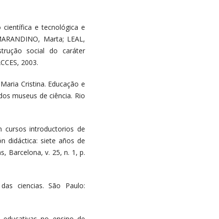
científica e tecnológica e
 MARANDINO, Marta; LEAL,
rução social do caráter
ACCES, 2003.
aria Cristina. Educação e
dos museus de ciência. Rio
 cursos introductorios de
ón didáctica: siete años de
, Barcelona, v. 25, n. 1, p.
das ciencias. São Paulo:
as educativas no ensino de