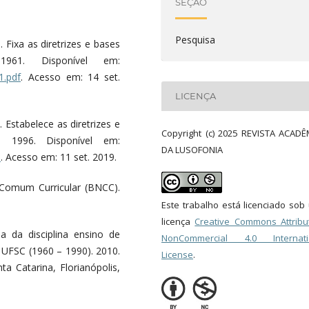
SEÇÃO
Pesquisa
 Fixa as diretrizes e bases
1961. Disponível em:
1.pdf
. Acesso em: 14 set.
LICENÇA
 Estabelece as diretrizes e
Copyright (c) 2025 REVISTA ACADÊ
, 1996. Disponível em:
DA LUSOFONIA
m
. Acesso em: 11 set. 2019.
 Comum Curricular (BNCC).
Este trabalho está licenciado so
licença
Creative Commons Attribut
a da disciplina ensino de
NonCommercial 4.0 Internati
 UFSC (1960 – 1990). 2010.
License
.
a Catarina, Florianópolis,