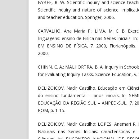
BYBEE, R. W. Scientific inquiry and science teac
Scientific inquiry and nature of science. Implicat
and teacher education. Springer, 2006.
CARVALHO, Ana Maria P.; LIMA, M. C. B. Exercí
linguagens: ensino de Física nas Séries Iniciais
EM ENSINO DE FÍSICA, 7. 2000, Florianópolis. An
2000.
CHINN, C. A.; MALHORTRA, B. A. Inquiry in School
for Evaluating Inquiry Tasks. Science Education, v. 
DELIZOICOV, Nadir Castilho. Educação em Ciênci
do ensino fundamental – anos iniciais. In: 
EDUCAÇÃO DA REGIÃO SUL – ANPED-SUL, 7. 2008. A
ROM, p. 1-15.
DELIZOICOV, Nadir Castilho; LOPES, Anemari R. L.
Naturais nas Séries Iniciais: característica
Ciências. In: ENCONTRO NACIONAL DE PE