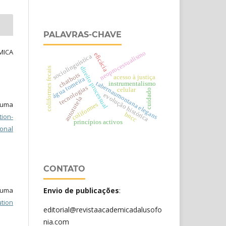
PALAVRAS-CHAVE
MICA
neoprocessualismo
eficácia
sociolinguística
direito processual
coliformes fecais
chatbots
acesso à justiça
água torneira
tabernaumontana elegans
instrumentalismo
tecnologias
celular
cuidado
evolução histórica
autotutela
b uma
coliformes
bncc
ion-
princípios activos
onal
CONTATO
b uma
Envio de publicações
:
tion
editorial@revistaacademicadalusofo
nia.com