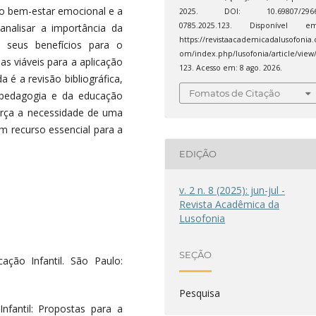
 o bem-estar emocional e a
2025. DOI: 10.69807/2966
0785.2025.123. Disponível em
analisar a importância da
https://revistaacademicadalusofonia.
o seus benefícios para o
om/index.php/lusofonia/article/view
as viáveis para a aplicação
123. Acesso em: 8 ago. 2026.
 é a revisão bibliográfica,
Fomatos de Citação
pedagogia e da educação
força a necessidade de uma
m recurso essencial para a
EDIÇÃO
v. 2 n. 8 (2025): jun-jul -
Revista Acadêmica da
Lusofonia
SEÇÃO
ção Infantil. São Paulo:
Pesquisa
nfantil: Propostas para a