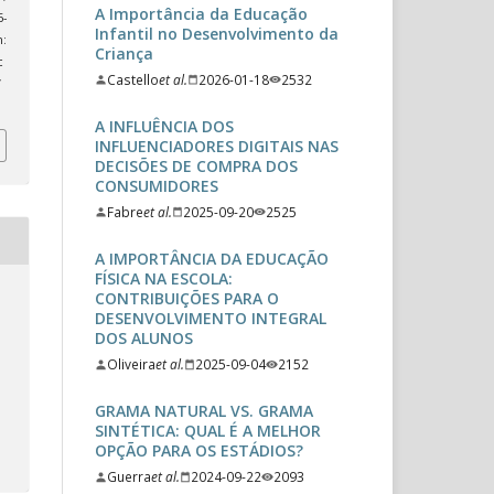
A Importância da Educação
-
Infantil no Desenvolvimento da
:
Criança
c
Castello
et al.
2026-01-18
2532
/
A INFLUÊNCIA DOS
INFLUENCIADORES DIGITAIS NAS
DECISÕES DE COMPRA DOS
CONSUMIDORES
Fabre
et al.
2025-09-20
2525
A IMPORTÂNCIA DA EDUCAÇÃO
FÍSICA NA ESCOLA:
CONTRIBUIÇÕES PARA O
DESENVOLVIMENTO INTEGRAL
DOS ALUNOS
Oliveira
et al.
2025-09-04
2152
GRAMA NATURAL VS. GRAMA
SINTÉTICA: QUAL É A MELHOR
OPÇÃO PARA OS ESTÁDIOS?
Guerra
et al.
2024-09-22
2093