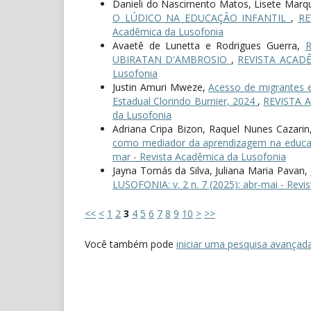
Danieli do Nascimento Matos, Lisete Marqu
O LÚDICO NA EDUCAÇÃO INFANTIL
,
RE
Acadêmica da Lusofonia
Avaetê de Lunetta e Rodrigues Guerra,
UBIRATAN D'AMBROSIO
,
REVISTA ACADÊM
Lusofonia
Justin Amuri Mweze,
Acesso de migrantes e
Estadual Clorindo Burnier, 2024
,
REVISTA A
da Lusofonia
Adriana Cripa Bizon, Raquel Nunes Cazarin,
como mediador da aprendizagem na educaç
mar - Revista Acadêmica da Lusofonia
Jayna Tomás da Silva, Juliana Maria Pavan,
LUSOFONIA: v. 2 n. 7 (2025): abr-mai - Rev
<<
<
1
2
3
4
5
6
7
8
9
10
>
>>
Você também pode
iniciar uma pesquisa avançada