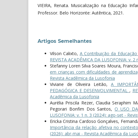
VIEIRA, Renata. Musicalização na Educação Infan
Professor. Belo Horizonte: Autêntica, 2021.
Artigos Semelhantes
Vilson Calixto,
A Contribuição da Educação
REVISTA ACADÊMICA DA LUSOFONIA: v. 2 n. 
Stefanny Loren Silva Soares Moura, Francis
em crianças com dificuldades de aprendi
Revista Acadêmica da Lusofonia
Viviane de Oliveira Leitão,
A IMPORTÂ
PEDAGÓGICA E DESENVOLVIMENTAL
,
RE
Acadêmica da Lusofonia
Aurélia Priscila Rezer, Claudia Seraphim M
Pegorari Bonfim Dos Santos,
O USO DA
LUSOFONIA: v. 1 n. 3 (2024): ago-set - Rev
Ericka Cristina Cardoso Gonçalves, Fernand
Importância da relação afetiva no context
(2026): abr-mai - Revista Acadêmica da Lus