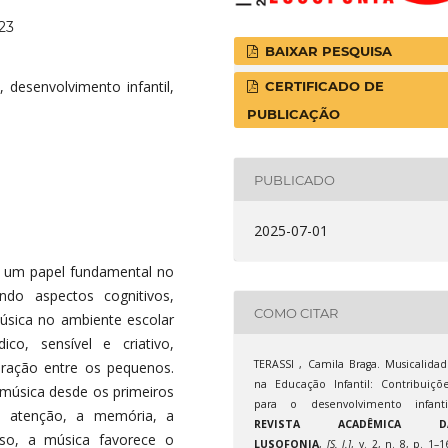
23
BAIXAR PESQUISA
, desenvolvimento infantil,
CERTIFICADO DE
PUBLICAÇÃO
PUBLICADO
2025-07-01
a um papel fundamental no
ndo aspectos cognitivos,
COMO CITAR
úsica no ambiente escolar
o, sensível e criativo,
TERASSI , Camila Braga. Musicalida
eração entre os pequenos.
na Educação Infantil: Contribuiçõ
música desde os primeiros
para o desenvolvimento infantil
a atenção, a memória, a
REVISTA ACADÊMICA D
so, a música favorece o
LUSOFONIA
,
[S. l.]
, v. 2, n. 8, p. 1–1