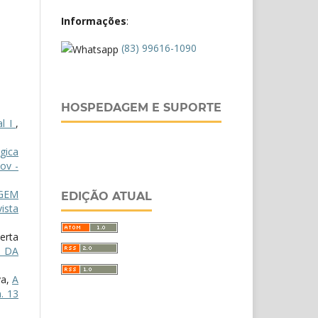
Informações
:
(83) 99616-1090
HOSPEDAGEM E SUPORTE
al I
,
gica
ov -
GEM
EDIÇÃO ATUAL
ista
erta
A DA
va,
A
. 13