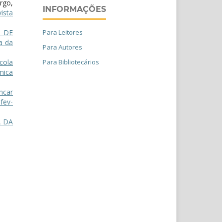
rgo,
INFORMAÇÕES
ista
” DE
Para Leitores
a da
Para Autores
cola
Para Bibliotecários
mica
ncar
fev-
A DA