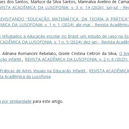
es dos Santos, Marluce da Silva Santos, Marinalva Avelino de Cama
VISTA ACADÊMICA DA LUSOFONIA: v. 3 n. 14 (2026): jun-jul - Rev
REVISITANDO “EDUCAÇÃO MATEMÁTICA: DA TEORIA A PRÁTICA
ICA DA LUSOFONIA: v. 1 n. 1 (2024): abr-mai - Revista Acadêmic
 refugiados à educação escolar no Brasil: um estudo de caso na Es
CADÊMICA DA LUSOFONIA: v. 1 n. 5 (2024): dez-jan - Revista Acadê
 Adriana Romancini Rebelato, Gisele Cristina Celtron da Silva,
O bri
ão infantil
,
REVISTA ACADÊMICA DA LUSOFONIA: v. 2 n. 6 (2025): 
Práticas de Artes Visuais na Educação Infantil
,
REVISTA ACADÊMIC
ista Acadêmica da Lusofonia
 por similaridade
para este artigo.