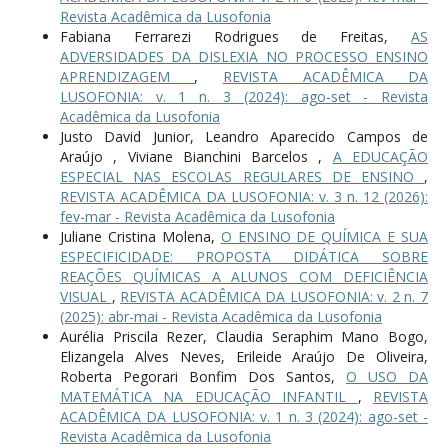
Revista Acadêmica da Lusofonia
Fabiana Ferrarezi Rodrigues de Freitas,
AS
ADVERSIDADES DA DISLEXIA NO PROCESSO ENSINO
APRENDIZAGEM
,
REVISTA ACADÊMICA DA
LUSOFONIA: v. 1 n. 3 (2024): ago-set - Revista
Acadêmica da Lusofonia
Justo David Junior, Leandro Aparecido Campos de
Araújo , Viviane Bianchini Barcelos ,
A EDUCAÇÃO
ESPECIAL NAS ESCOLAS REGULARES DE ENSINO
,
REVISTA ACADÊMICA DA LUSOFONIA: v. 3 n. 12 (2026):
fev-mar - Revista Acadêmica da Lusofonia
Juliane Cristina Molena,
O ENSINO DE QUÍMICA E SUA
ESPECIFICIDADE: PROPOSTA DIDÁTICA SOBRE
REAÇÕES QUÍMICAS A ALUNOS COM DEFICIÊNCIA
VISUAL
,
REVISTA ACADÊMICA DA LUSOFONIA: v. 2 n. 7
(2025): abr-mai - Revista Acadêmica da Lusofonia
Aurélia Priscila Rezer, Claudia Seraphim Mano Bogo,
Elizangela Alves Neves, Erileide Araújo De Oliveira,
Roberta Pegorari Bonfim Dos Santos,
O USO DA
MATEMÁTICA NA EDUCAÇÃO INFANTIL
,
REVISTA
ACADÊMICA DA LUSOFONIA: v. 1 n. 3 (2024): ago-set -
Revista Acadêmica da Lusofonia