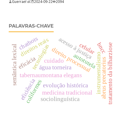
Guerra
et al.
2024-09-22
2094
PALAVRAS-CHAVE
chatbots
acesso à justiça
direitos reais
bncc
celular
tratamento da bilharziose
tecnologias
semântica lexical
direito processual
instrumentalismo
autotutela
eficácia
abrus precatorius
cuidado
água torneira
tabernaumontana elegans
eficiência
coliformes
evolução histórica
medicina tradicional
sociolinguística