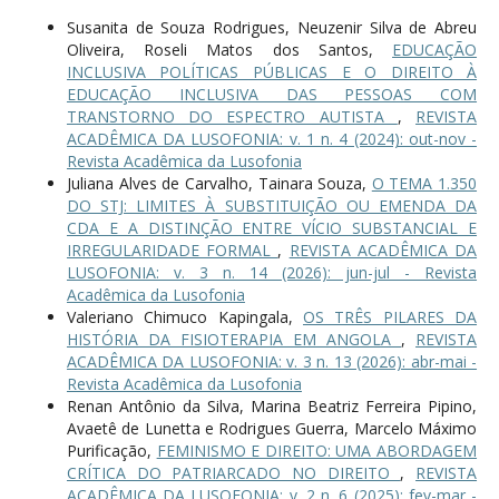
Susanita de Souza Rodrigues, Neuzenir Silva de Abreu
Oliveira, Roseli Matos dos Santos,
EDUCAÇÃO
INCLUSIVA POLÍTICAS PÚBLICAS E O DIREITO À
EDUCAÇÃO INCLUSIVA DAS PESSOAS COM
TRANSTORNO DO ESPECTRO AUTISTA
,
REVISTA
ACADÊMICA DA LUSOFONIA: v. 1 n. 4 (2024): out-nov -
Revista Acadêmica da Lusofonia
Juliana Alves de Carvalho, Tainara Souza,
O TEMA 1.350
DO STJ: LIMITES À SUBSTITUIÇÃO OU EMENDA DA
CDA E A DISTINÇÃO ENTRE VÍCIO SUBSTANCIAL E
IRREGULARIDADE FORMAL
,
REVISTA ACADÊMICA DA
LUSOFONIA: v. 3 n. 14 (2026): jun-jul - Revista
Acadêmica da Lusofonia
Valeriano Chimuco Kapingala,
OS TRÊS PILARES DA
HISTÓRIA DA FISIOTERAPIA EM ANGOLA
,
REVISTA
ACADÊMICA DA LUSOFONIA: v. 3 n. 13 (2026): abr-mai -
Revista Acadêmica da Lusofonia
Renan Antônio da Silva, Marina Beatriz Ferreira Pipino,
Avaetê de Lunetta e Rodrigues Guerra, Marcelo Máximo
Purificação,
FEMINISMO E DIREITO: UMA ABORDAGEM
CRÍTICA DO PATRIARCADO NO DIREITO
,
REVISTA
ACADÊMICA DA LUSOFONIA: v. 2 n. 6 (2025): fev-mar -