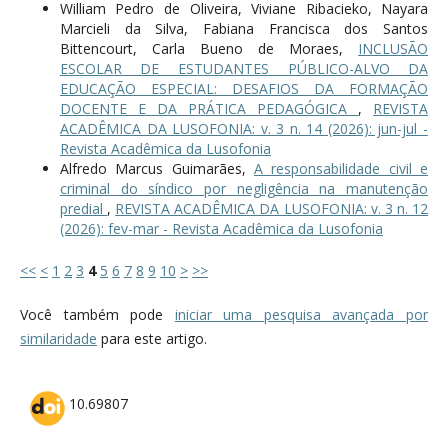
William Pedro de Oliveira, Viviane Ribacieko, Nayara
Marcieli da Silva, Fabiana Francisca dos Santos
Bittencourt, Carla Bueno de Moraes,
INCLUSÃO
ESCOLAR DE ESTUDANTES PÚBLICO-ALVO DA
EDUCAÇÃO ESPECIAL: DESAFIOS DA FORMAÇÃO
DOCENTE E DA PRÁTICA PEDAGÓGICA
,
REVISTA
ACADÊMICA DA LUSOFONIA: v. 3 n. 14 (2026): jun-jul -
Revista Acadêmica da Lusofonia
Alfredo Marcus Guimarães,
A responsabilidade civil e
criminal do síndico por negligência na manutenção
predial
,
REVISTA ACADÊMICA DA LUSOFONIA: v. 3 n. 12
(2026): fev-mar - Revista Acadêmica da Lusofonia
<<
<
1
2
3
4
5
6
7
8
9
10
>
>>
Você também pode
iniciar uma pesquisa avançada por
similaridade
para este artigo.
10.69807