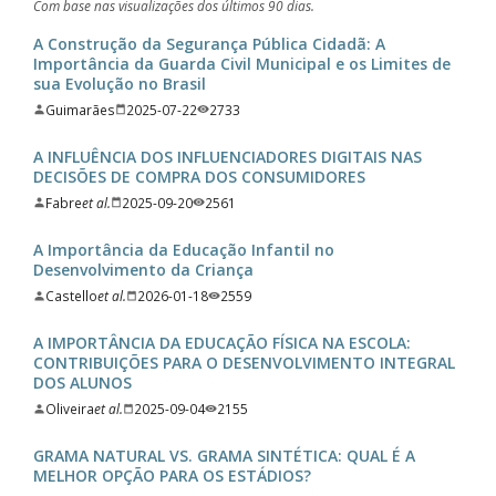
Com base nas visualizações dos últimos 90 dias.
A Construção da Segurança Pública Cidadã: A
Importância da Guarda Civil Municipal e os Limites de
sua Evolução no Brasil
Guimarães
2025-07-22
2733
A INFLUÊNCIA DOS INFLUENCIADORES DIGITAIS NAS
DECISÕES DE COMPRA DOS CONSUMIDORES
Fabre
et al.
2025-09-20
2561
A Importância da Educação Infantil no
Desenvolvimento da Criança
Castello
et al.
2026-01-18
2559
A IMPORTÂNCIA DA EDUCAÇÃO FÍSICA NA ESCOLA:
CONTRIBUIÇÕES PARA O DESENVOLVIMENTO INTEGRAL
DOS ALUNOS
Oliveira
et al.
2025-09-04
2155
GRAMA NATURAL VS. GRAMA SINTÉTICA: QUAL É A
MELHOR OPÇÃO PARA OS ESTÁDIOS?