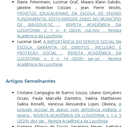
Elaine Petermann, Lucimar Graf, Maiara Klann Galvão,
Jakeline Hodecker Colzani , Jean Pierre Vinotti,
PROJETOS EDUCACIONAIS DA ESCOLA DE ENSINO
FUNDAMENTAL EDITH KRIEGER ZABEL NO MUNICÍPIO
DE BRUSQUE-SC
,
REVISTA ACADÊMICA DA
LUSOFONIA: v. 1 n. 4 (2024): out-nov - Revista
Acadêmica da Lusofonia
Lucimar Graf,
A IMPORTÂNCIA DO SERVIÇO SOCIAL NA
ESCOLA: GARANTIA DE DIREITOS, INCLUSÃO E
PROTEÇÃO SOCIAL
,
REVISTA ACADÊMICA DA
LUSOFONIA: v. 3 n. 14 (2026): jun-jul - Revista
Acadêmica da Lusofonia
Artigos Semelhantes
Cristiane Campagna de Barros Souza, Liliane Gonçalves
Orzari, Paula Marcella Dametto, Valéria Matthiesen
Galina Bonafé, Vanessa Alessandra Lopes Oliveira,
A
inclusão escolar de alunos com deficiência múltipla e
severa
,
REVISTA ACADÊMICA DA LUSOFONIA: v. 1 n. 5
(2024): dez-jan - Revista Acadêmica da Lusofonia
Daniece Afonso de Souza, Secelania Neves, Iveltyma