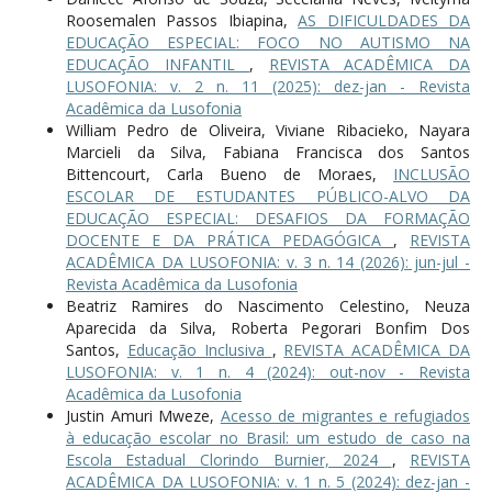
Roosemalen Passos Ibiapina,
AS DIFICULDADES DA
EDUCAÇÃO ESPECIAL: FOCO NO AUTISMO NA
EDUCAÇÃO INFANTIL
,
REVISTA ACADÊMICA DA
LUSOFONIA: v. 2 n. 11 (2025): dez-jan - Revista
Acadêmica da Lusofonia
William Pedro de Oliveira, Viviane Ribacieko, Nayara
Marcieli da Silva, Fabiana Francisca dos Santos
Bittencourt, Carla Bueno de Moraes,
INCLUSÃO
ESCOLAR DE ESTUDANTES PÚBLICO-ALVO DA
EDUCAÇÃO ESPECIAL: DESAFIOS DA FORMAÇÃO
DOCENTE E DA PRÁTICA PEDAGÓGICA
,
REVISTA
ACADÊMICA DA LUSOFONIA: v. 3 n. 14 (2026): jun-jul -
Revista Acadêmica da Lusofonia
Beatriz Ramires do Nascimento Celestino, Neuza
Aparecida da Silva, Roberta Pegorari Bonfim Dos
Santos,
Educação Inclusiva
,
REVISTA ACADÊMICA DA
LUSOFONIA: v. 1 n. 4 (2024): out-nov - Revista
Acadêmica da Lusofonia
Justin Amuri Mweze,
Acesso de migrantes e refugiados
à educação escolar no Brasil: um estudo de caso na
Escola Estadual Clorindo Burnier, 2024
,
REVISTA
ACADÊMICA DA LUSOFONIA: v. 1 n. 5 (2024): dez-jan -