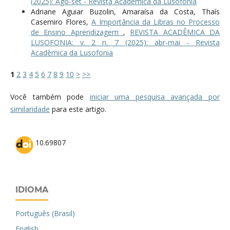
(2025): Ago-set - Revista Acadêmica da Lusofonia
Adriane Aguiar Buzolin, Amaraísa da Costa, Thaís
Casemiro Flores,
A Importância da Libras no Processo
de Ensino Aprendizagem
,
REVISTA ACADÊMICA DA
LUSOFONIA: v. 2 n. 7 (2025): abr-mai - Revista
Acadêmica da Lusofonia
1
2
3
4
5
6
7
8
9
10
>
>>
Você também pode
iniciar uma pesquisa avançada por
similaridade
para este artigo.
10.69807
IDIOMA
Português (Brasil)
English