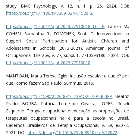
study. BMC Psychology, v. 12, n. 1, p. 26, 2024. DOI:
https://doi.org/10.1186/s40359-024-01520-3
.
https://doi.org/10.5014/ajot.2023.77S10018LITTLE
, Lauren M.;
COHEN, Samantha R.; TOMCHEK, Scott D. Interventions to
Support Social Participation for Autistic Children and
Adolescents in Schools (2013-2021). American Journal of
Occupational Therapy, v. 77, suppl. 1, 7710393180, 2023. DOI:
https://doi.org/10.5014/ajot.2023.77S10018
.
MANTOAN, Maria Teresa Eglér. Inclusão escolar: o que é? por
quê? como fazer? São Paulo: Summus, 2015.
https://doi.org/10.1590/2526-8910.ctoAO2072PEREIRA
, Beatriz
Prado; BORBA, Patrícia Leme de Oliveira; LOPES, Roseli
Esquerdo. Terapia ocupacional e educação: as proposições de
terapeutas ocupacionais na e para a escola no Brasil.
Cadernos Brasileiros de Terapia Ocupacional, v. 29, e2072,
2021. DOI:
https://doi.org/10.1590/2526-8910.ctoAO2072
.