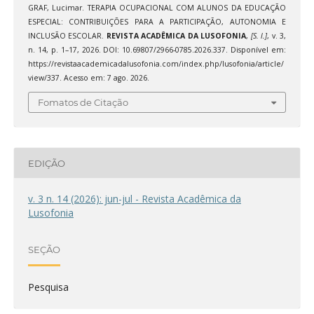
GRAF, Lucimar. TERAPIA OCUPACIONAL COM ALUNOS DA EDUCAÇÃO
ESPECIAL: CONTRIBUIÇÕES PARA A PARTICIPAÇÃO, AUTONOMIA E
INCLUSÃO ESCOLAR.
REVISTA ACADÊMICA DA LUSOFONIA
,
[S. l.]
, v. 3,
n. 14, p. 1–17, 2026. DOI: 10.69807/2966-0785.2026.337. Disponível em:
https://revistaacademicadalusofonia.com/index.php/lusofonia/article/
view/337. Acesso em: 7 ago. 2026.
Fomatos de Citação
EDIÇÃO
v. 3 n. 14 (2026): jun-jul - Revista Acadêmica da
Lusofonia
SEÇÃO
Pesquisa