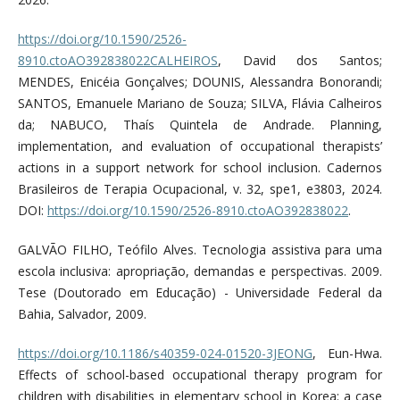
https://doi.org/10.1590/2526-
8910.ctoAO392838022CALHEIROS
, David dos Santos;
MENDES, Enicéia Gonçalves; DOUNIS, Alessandra Bonorandi;
SANTOS, Emanuele Mariano de Souza; SILVA, Flávia Calheiros
da; NABUCO, Thaís Quintela de Andrade. Planning,
implementation, and evaluation of occupational therapists’
actions in a support network for school inclusion. Cadernos
Brasileiros de Terapia Ocupacional, v. 32, spe1, e3803, 2024.
DOI:
https://doi.org/10.1590/2526-8910.ctoAO392838022
.
GALVÃO FILHO, Teófilo Alves. Tecnologia assistiva para uma
escola inclusiva: apropriação, demandas e perspectivas. 2009.
Tese (Doutorado em Educação) - Universidade Federal da
Bahia, Salvador, 2009.
https://doi.org/10.1186/s40359-024-01520-3JEONG
, Eun-Hwa.
Effects of school-based occupational therapy program for
children with disabilities in elementary school in Korea: a case