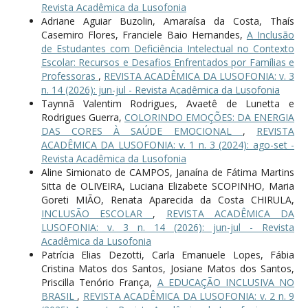
Revista Acadêmica da Lusofonia
Adriane Aguiar Buzolin, Amaraísa da Costa, Thaís
Casemiro Flores, Franciele Baio Hernandes,
A Inclusão
de Estudantes com Deficiência Intelectual no Contexto
Escolar: Recursos e Desafios Enfrentados por Famílias e
Professoras
,
REVISTA ACADÊMICA DA LUSOFONIA: v. 3
n. 14 (2026): jun-jul - Revista Acadêmica da Lusofonia
Taynnã Valentim Rodrigues, Avaetê de Lunetta e
Rodrigues Guerra,
COLORINDO EMOÇÕES: DA ENERGIA
DAS CORES À SAÚDE EMOCIONAL
,
REVISTA
ACADÊMICA DA LUSOFONIA: v. 1 n. 3 (2024): ago-set -
Revista Acadêmica da Lusofonia
Aline Simionato de CAMPOS, Janaína de Fátima Martins
Sitta de OLIVEIRA, Luciana Elizabete SCOPINHO, Maria
Goreti MIÃO, Renata Aparecida da Costa CHIRULA,
INCLUSÃO ESCOLAR
,
REVISTA ACADÊMICA DA
LUSOFONIA: v. 3 n. 14 (2026): jun-jul - Revista
Acadêmica da Lusofonia
Patrícia Elias Dezotti, Carla Emanuele Lopes, Fábia
Cristina Matos dos Santos, Josiane Matos dos Santos,
Priscilla Tenório França,
A EDUCAÇÃO INCLUSIVA NO
BRASIL
,
REVISTA ACADÊMICA DA LUSOFONIA: v. 2 n. 9