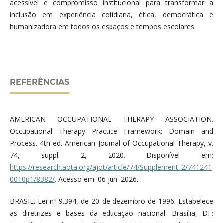
acessível e compromisso institucional para transformar a
inclusão em experiência cotidiana, ética, democrática e
humanizadora em todos os espaços e tempos escolares.
REFERÊNCIAS
AMERICAN OCCUPATIONAL THERAPY ASSOCIATION.
Occupational Therapy Practice Framework: Domain and
Process. 4th ed. American Journal of Occupational Therapy, v.
74, suppl. 2, 2020. Disponível em:
https://research.aota.org/ajot/article/74/Supplement_2/741241
0010p1/8382/
. Acesso em: 06 jun. 2026.
BRASIL. Lei nº 9.394, de 20 de dezembro de 1996. Estabelece
as diretrizes e bases da educação nacional. Brasília, DF: