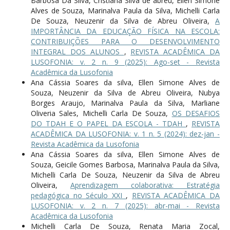
Barbosa Da Silva, Cristiana Silva de abreu, Ellen Simone
Alves de Souza, Marinalva Paula da Silva, Michelli Carla
De Souza, Neuzenir da Silva de Abreu Oliveira,
A
IMPORTÂNCIA DA EDUCAÇÃO FÍSICA NA ESCOLA:
CONTRIBUIÇÕES PARA O DESENVOLVIMENTO
INTEGRAL DOS ALUNOS
,
REVISTA ACADÊMICA DA
LUSOFONIA: v. 2 n. 9 (2025): Ago-set - Revista
Acadêmica da Lusofonia
Ana Cássia Soares da silva, Ellen Simone Alves de
Souza, Neuzenir da Silva de Abreu Oliveira, Nubya
Borges Araujo, Marinalva Paula da Silva, Marliane
Oliveria Sales, Michelli Carla De Souza,
OS DESAFIOS
DO TDAH E O PAPEL DA ESCOLA - TDAH
,
REVISTA
ACADÊMICA DA LUSOFONIA: v. 1 n. 5 (2024): dez-jan -
Revista Acadêmica da Lusofonia
Ana Cássia Soares da silva, Ellen Simone Alves de
Souza, Geicile Gomes Barbosa, Marinalva Paula da Silva,
Michelli Carla De Souza, Neuzenir da Silva de Abreu
Oliveira,
Aprendizagem colaborativa: Estratégia
pedagógica no Século XXI
,
REVISTA ACADÊMICA DA
LUSOFONIA: v. 2 n. 7 (2025): abr-mai - Revista
Acadêmica da Lusofonia
Michelli Carla De Souza, Renata Maria Zocal,