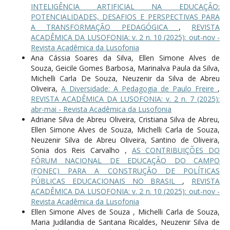
INTELIGÊNCIA ARTIFICIAL NA EDUCAÇÃO:
POTENCIALIDADES, DESAFIOS E PERSPECTIVAS PARA
A TRANSFORMAÇÃO PEDAGÓGICA
,
REVISTA
ACADÊMICA DA LUSOFONIA: v. 2 n. 10 (2025): out-nov -
Revista Acadêmica da Lusofonia
Ana Cássia Soares da Silva, Ellen Simone Alves de
Souza, Geicile Gomes Barbosa, Marinalva Paula da Silva,
Michelli Carla De Souza, Neuzenir da Silva de Abreu
Oliveira,
A Diversidade: A Pedagogia de Paulo Freire
,
REVISTA ACADÊMICA DA LUSOFONIA: v. 2 n. 7 (2025):
abr-mai - Revista Acadêmica da Lusofonia
Adriane Silva de Abreu Oliveira, Cristiana Silva de Abreu,
Ellen Simone Alves de Souza, Michelli Carla de Souza,
Neuzenir Silva de Abreu Oliveira, Santino de Oliveira,
Sonia dos Reis Carvalho ,
AS CONTRIBUIÇÕES DO
FÓRUM NACIONAL DE EDUCAÇÃO DO CAMPO
(FONEC) PARA A CONSTRUÇÃO DE POLÍTICAS
PÚBLICAS EDUCACIONAIS NO BRASIL
,
REVISTA
ACADÊMICA DA LUSOFONIA: v. 2 n. 10 (2025): out-nov -
Revista Acadêmica da Lusofonia
Ellen Simone Alves de Souza , Michelli Carla de Souza,
Maria Judilandia de Santana Ricaldes, Neuzenir Silva de