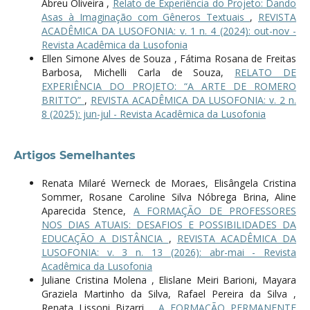
Abreu Oliveira ,
Relato de Experiência do Projeto: Dando
Asas à Imaginação com Gêneros Textuais
,
REVISTA
ACADÊMICA DA LUSOFONIA: v. 1 n. 4 (2024): out-nov -
Revista Acadêmica da Lusofonia
Ellen Simone Alves de Souza , Fátima Rosana de Freitas
Barbosa, Michelli Carla de Souza,
RELATO DE
EXPERIÊNCIA DO PROJETO: “A ARTE DE ROMERO
BRITTO”
,
REVISTA ACADÊMICA DA LUSOFONIA: v. 2 n.
8 (2025): jun-jul - Revista Acadêmica da Lusofonia
Artigos Semelhantes
Renata Milaré Werneck de Moraes, Elisângela Cristina
Sommer, Rosane Caroline Silva Nóbrega Brina, Aline
Aparecida Stence,
A FORMAÇÃO DE PROFESSORES
NOS DIAS ATUAIS: DESAFIOS E POSSIBILIDADES DA
EDUCAÇÃO A DISTÂNCIA
,
REVISTA ACADÊMICA DA
LUSOFONIA: v. 3 n. 13 (2026): abr-mai - Revista
Acadêmica da Lusofonia
Juliane Cristina Molena , Elislane Meiri Barioni, Mayara
Graziela Martinho da Silva, Rafael Pereira da Silva ,
Renata Lissoni Bizarri ,
A FORMAÇÃO PERMANENTE