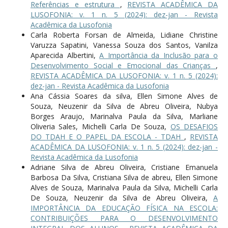
Referências e estrutura
,
REVISTA ACADÊMICA DA
LUSOFONIA: v. 1 n. 5 (2024): dez-jan - Revista
Acadêmica da Lusofonia
Carla Roberta Forsan de Almeida, Lidiane Christine
Varuzza Sapatini, Vanessa Souza dos Santos, Vanilza
Aparecida Albertini,
A Importância da Inclusão para o
Desenvolvimento Social e Emocional das Crianças
,
REVISTA ACADÊMICA DA LUSOFONIA: v. 1 n. 5 (2024):
dez-jan - Revista Acadêmica da Lusofonia
Ana Cássia Soares da silva, Ellen Simone Alves de
Souza, Neuzenir da Silva de Abreu Oliveira, Nubya
Borges Araujo, Marinalva Paula da Silva, Marliane
Oliveria Sales, Michelli Carla De Souza,
OS DESAFIOS
DO TDAH E O PAPEL DA ESCOLA - TDAH
,
REVISTA
ACADÊMICA DA LUSOFONIA: v. 1 n. 5 (2024): dez-jan -
Revista Acadêmica da Lusofonia
Adriane Silva de Abreu Oliveira, Cristiane Emanuela
Barbosa Da Silva, Cristiana Silva de abreu, Ellen Simone
Alves de Souza, Marinalva Paula da Silva, Michelli Carla
De Souza, Neuzenir da Silva de Abreu Oliveira,
A
IMPORTÂNCIA DA EDUCAÇÃO FÍSICA NA ESCOLA:
CONTRIBUIÇÕES PARA O DESENVOLVIMENTO