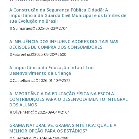
A Construção da Segurança Pública Cidadã: A
Importância da Guarda Civil Municipal e os Limites de
sua Evolução no Brasil
Guimarães
2025-07-22
2704
A INFLUÊNCIA DOS INFLUENCIADORES DIGITAIS NAS
DECISÕES DE COMPRA DOS CONSUMIDORES
Fabre
et al.
2025-09-20
2600
A Importância da Educação Infantil no
Desenvolvimento da Criança
Castello
et al.
2026-01-18
2572
A IMPORTÂNCIA DA EDUCAÇÃO FÍSICA NA ESCOLA:
CONTRIBUIÇÕES PARA O DESENVOLVIMENTO INTEGRAL
DOS ALUNOS
Oliveira
et al.
2025-09-04
2164
GRAMA NATURAL VS. GRAMA SINTÉTICA: QUAL É A
MELHOR OPÇÃO PARA OS ESTÁDIOS?
Guerra
et al.
2024-09-22
2098