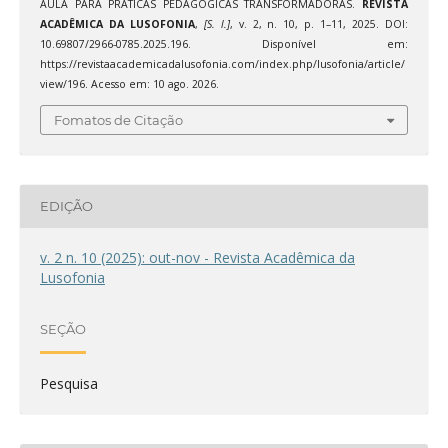
AULA PARA PRÁTICAS PEDAGÓGICAS TRANSFORMADORAS.
REVISTA
ACADÊMICA DA LUSOFONIA
,
[S. l.]
, v. 2, n. 10, p. 1–11, 2025. DOI:
10.69807/2966-0785.2025.196. Disponível em:
https://revistaacademicadalusofonia.com/index.php/lusofonia/article/
view/196. Acesso em: 10 ago. 2026.
Fomatos de Citação
EDIÇÃO
v. 2 n. 10 (2025): out-nov - Revista Acadêmica da
Lusofonia
SEÇÃO
Pesquisa