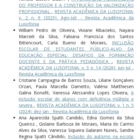
DO PROFESSOR E A CONSTRUÇÃO DA VALORIZAÇÃO
PROFISSIONAL
,
REVISTA ACADÊMICA DA LUSOFONIA:
v. 2 n. 9 (2025): Ago-set - Revista Acadêmica da
Lusofonia
William Pedro de Oliveira, Viviane Ribacieko, Nayara
Marcieli da Silva, Fabiana Francisca dos Santos
Bittencourt, Carla Bueno de Moraes,
INCLUSÃO
ESCOLAR DE ESTUDANTES PÚBLICO-ALVO DA
EDUCAÇÃO ESPECIAL: DESAFIOS DA FORMAÇÃO
DOCENTE E DA PRÁTICA PEDAGÓGICA
,
REVISTA
ACADÊMICA DA LUSOFONIA: v. 3 n. 14 (2026): jun-jul -
Revista Acadêmica da Lusofonia
Cristiane Campagna de Barros Souza, Liliane Gonçalves
Orzari, Paula Marcella Dametto, Valéria Matthiesen
Galina Bonafé, Vanessa Alessandra Lopes Oliveira,
A
inclusão escolar de alunos com deficiência múltipla e
severa
,
REVISTA ACADÊMICA DA LUSOFONIA: v. 1 n. 5
(2024): dez-jan - Revista Acadêmica da Lusofonia
Ana Aparecida Spatti Candido, Edna Gomes da Silva
Queiroz , Gislaine Barboza de Moraes, Maria do Carmo
Alves da Silva, Vanessa Siqueira Galarani Nunes, Sandra
Regina Spatti Cândido,
Inclusão do autismo na escola: