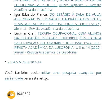
INTEGRAL DOS ALUNOS
,
REVISTA ACADÊMICA DA
LUSOFONIA: v. 2 n. 9 (2025): Ago-set - Revista
Acadêmica da Lusofonia
Igor Eduardo Pianca,
DO ESTÁGIO À SALA DE AULA:
APRENDIZADOS E DESAFIOS DA PRÁTICA DOCENTE
,
REVISTA ACADÊMICA DA LUSOFONIA: v. 3 n. 13 (2026):
abr-mai - Revista Acadêmica da Lusofonia
Lucimar Graf,
TERAPIA OCUPACIONAL COM ALUNOS
DA EDUCAÇÃO ESPECIAL: CONTRIBUIÇÕES PARA A
PARTICIPAÇÃO, AUTONOMIA E INCLUSÃO ESCOLAR
,
REVISTA ACADÊMICA DA LUSOFONIA: v. 3 n. 14 (2026):
jun-jul - Revista Acadêmica da Lusofonia
1
2
3
4
5
6
7
8
9
10
>
>>
Você também pode
iniciar uma pesquisa avançada por
similaridade
para este artigo.
10.69807