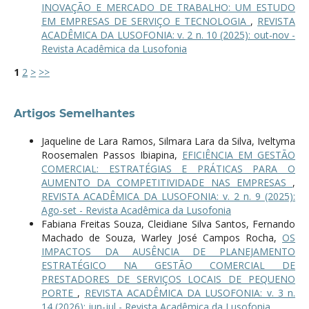
INOVAÇÃO E MERCADO DE TRABALHO: UM ESTUDO
EM EMPRESAS DE SERVIÇO E TECNOLOGIA
,
REVISTA
ACADÊMICA DA LUSOFONIA: v. 2 n. 10 (2025): out-nov -
Revista Acadêmica da Lusofonia
1
2
>
>>
Artigos Semelhantes
Jaqueline de Lara Ramos, Silmara Lara da Silva, Iveltyma
Roosemalen Passos Ibiapina,
EFICIÊNCIA EM GESTÃO
COMERCIAL: ESTRATÉGIAS E PRÁTICAS PARA O
AUMENTO DA COMPETITIVIDADE NAS EMPRESAS
,
REVISTA ACADÊMICA DA LUSOFONIA: v. 2 n. 9 (2025):
Ago-set - Revista Acadêmica da Lusofonia
Fabiana Freitas Souza, Cleidiane Silva Santos, Fernando
Machado de Souza, Warley José Campos Rocha,
OS
IMPACTOS DA AUSÊNCIA DE PLANEJAMENTO
ESTRATÉGICO NA GESTÃO COMERCIAL DE
PRESTADORES DE SERVIÇOS LOCAIS DE PEQUENO
PORTE
,
REVISTA ACADÊMICA DA LUSOFONIA: v. 3 n.
14 (2026): jun-jul - Revista Acadêmica da Lusofonia