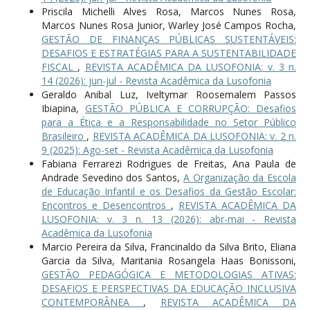
Priscila Michelli Alves Rosa, Marcos Nunes Rosa,
Marcos Nunes Rosa Junior, Warley José Campos Rocha,
GESTÃO DE FINANÇAS PÚBLICAS SUSTENTÁVEIS:
DESAFIOS E ESTRATÉGIAS PARA A SUSTENTABILIDADE
FISCAL
,
REVISTA ACADÊMICA DA LUSOFONIA: v. 3 n.
14 (2026): jun-jul - Revista Acadêmica da Lusofonia
Geraldo Anibal Luz, Iveltymar Roosemalem Passos
Ibiapina,
GESTÃO PÚBLICA E CORRUPÇÃO: Desafios
para a Ética e a Responsabilidade no Setor Público
Brasileiro
,
REVISTA ACADÊMICA DA LUSOFONIA: v. 2 n.
9 (2025): Ago-set - Revista Acadêmica da Lusofonia
Fabiana Ferrarezi Rodrigues de Freitas, Ana Paula de
Andrade Sevedino dos Santos,
A Organização da Escola
de Educação Infantil e os Desafios da Gestão Escolar:
Encontros e Desencontros
,
REVISTA ACADÊMICA DA
LUSOFONIA: v. 3 n. 13 (2026): abr-mai - Revista
Acadêmica da Lusofonia
Marcio Pereira da Silva, Francinaldo da Silva Brito, Eliana
Garcia da Silva, Maritania Rosangela Haas Bonissoni,
GESTÃO PEDAGÓGICA E METODOLOGIAS ATIVAS:
DESAFIOS E PERSPECTIVAS DA EDUCAÇÃO INCLUSIVA
CONTEMPORÂNEA
,
REVISTA ACADÊMICA DA