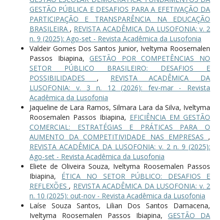
GESTÃO PÚBLICA E DESAFIOS PARA A EFETIVAÇÃO DA
PARTICIPAÇÃO E TRANSPARÊNCIA NA EDUCAÇÃO
BRASILEIRA
,
REVISTA ACADÊMICA DA LUSOFONIA: v. 2
n. 9 (2025): Ago-set - Revista Acadêmica da Lusofonia
Valdeir Gomes Dos Santos Junior, Iveltyma Roosemalen
Passos Ibiapina,
GESTÃO POR COMPETÊNCIAS NO
SETOR PÚBLICO BRASILEIRO: DESAFIOS E
POSSIBILIDADES
,
REVISTA ACADÊMICA DA
LUSOFONIA: v. 3 n. 12 (2026): fev-mar - Revista
Acadêmica da Lusofonia
Jaqueline de Lara Ramos, Silmara Lara da Silva, Iveltyma
Roosemalen Passos Ibiapina,
EFICIÊNCIA EM GESTÃO
COMERCIAL: ESTRATÉGIAS E PRÁTICAS PARA O
AUMENTO DA COMPETITIVIDADE NAS EMPRESAS
,
REVISTA ACADÊMICA DA LUSOFONIA: v. 2 n. 9 (2025):
Ago-set - Revista Acadêmica da Lusofonia
Eliete de Oliveira Souza, Iveltyma Roosemalen Passos
Ibiapina,
ÉTICA NO SETOR PÚBLICO: DESAFIOS E
REFLEXÕES
,
REVISTA ACADÊMICA DA LUSOFONIA: v. 2
n. 10 (2025): out-nov - Revista Acadêmica da Lusofonia
Laíse Souza Santos, Lilian Dos Santos Damacena,
Iveltyma Roosemalen Passos Ibiapina,
GESTÃO DA