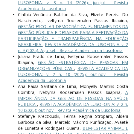
LUSOFONIA: v. 3 n. 14 (2026): jun-jul - Revista
Acadêmica da Lusofonia
Cínthia Venâncio Babilon da Silva, Elizete Pereira Do
Nascimento, Iveltyma Roosemalen Passos Ibiapina,
GESTÃO ESCOLAR DEMOCRÁTICA: FUNDAMENTOS DA
GESTÃO PÚBLICA E DESAFIOS PARA A EFETIVAÇÃO DA
PARTICIPAÇÃO E TRANSPARÊNCIA NA EDUCAÇÃO
BRASILEIRA
,
REVISTA ACADÊMICA DA LUSOFONIA: v. 2
n. 9 (2025): Ago-set - Revista Acadêmica da Lusofonia
Juliana Prado de Lima, Iveltyma Roosemalen Passos
Ibiapina,
GESTÃO ESTRATÉGICA DE PESSOAS EM
ORGANIZAÇÕES PÚBLICAS
,
REVISTA ACADÊMICA DA
LUSOFONIA: v. 2 n. 10 (2025): out-nov - Revista
Acadêmica da Lusofonia
Ana Paula Santana de Lima, Monyelly Martins Costa
Coimbra, Iveltyma Roosemalen Passos Ibiapina,
A
IMPORTÂNCIA DA GESTÃO DE PESSOAS NA SAÚDE
PÚBLICA
,
REVISTA ACADÊMICA DA LUSOFONIA: v. 2 n.
10 (2025): out-nov - Revista Acadêmica da Lusofonia
Stefanye Kreczkiuski, Telma Regina Stroparo, Aldeni
Barbosa da Silva, Marcelo Máximo Purificação, Avaetê
de Lunetta e Rodrigues Guerra,
BEM-ESTAR ANIMAL E