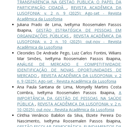
TRANSPARÊNCIA NA GESTÃO PÚBLICA: O PAPEL DA
PARTICIPAÇÃO CIDADÃ
,
REVISTA ACADÊMICA DA
LUSOFONIA: v. 2 n. 9 (2025): Ago-set - Revista
Acadêmica da Lusofonia
Juliana Prado de Lima, Iveltyma Roosemalen Passos
Ibiapina,
GESTÃO ESTRATÉGICA DE PESSOAS EM
ORGANIZAÇÕES PÚBLICAS
,
REVISTA ACADÊMICA DA
LUSOFONIA: v. 2 n. 10 (2025): out-nov - Revista
Acadêmica da Lusofonia
Cleonides De Andrade Pego, Luiz Carlos Fontini, Wilians
Mar Simões, Iveltyma Roosemalen Passos Ibiapina,
ANÁLISE DE MERCADO E COMPETITIVIDADE:
IDENTIFICAÇÃO DE NOVAS OPORTUNIDADES DE
MERCADO
,
REVISTA ACADÊMICA DA LUSOFONIA: v. 2
n. 9 (2025): Ago-set - Revista Acadêmica da Lusofonia
Ana Paula Santana de Lima, Monyelly Martins Costa
Coimbra, Iveltyma Roosemalen Passos Ibiapina,
A
IMPORTÂNCIA DA GESTÃO DE PESSOAS NA SAÚDE
PÚBLICA
,
REVISTA ACADÊMICA DA LUSOFONIA: v. 2 n.
10 (2025): out-nov - Revista Acadêmica da Lusofonia
Cínthia Venâncio Babilon da Silva, Elizete Pereira Do
Nascimento, Iveltyma Roosemalen Passos Ibiapina,
GESTÃO ESCOLAR DEMOCRÁTICA: FUNDAMENTOS DA