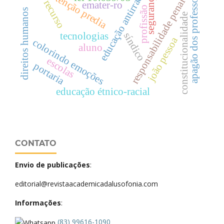
educação antirracista
manutenção predia
apagão dos professores
segurança
responsabilidade penal
recurso
emater-ro
profissão
direitos humanos
constitucionalidade
tecnologias
síndico
joão pessoa
colorindo emoções
aluno
escolas
portaria
educação étnico-racial
CONTATO
Envio de publicações
:
editorial@revistaacademicadalusofonia.com
Informações
:
(83) 99616-1090