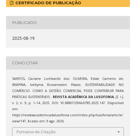
CERTIFICADO DE PUBLICAÇÃO
PUBLICADO
2025-08-19
COMO CITAR
SANTOS, Caciane Lombardo dos; OLIVEIRA, Edvar Carneiro de;
IBIAPINA, Iveltyma Roosemalen Passos. SUSTENTABILIDADE NO
COMÉRCIO: COMO A GESTÃO COMERCIAL PODE CONTRIBUIR PARA
PRÁTICAS SUSTENTÁVEIS .
REVISTA ACADÊMICA DA LUSOFONIA
,
[S. l.]
,
v. 2, n. 9, p. 1–14, 2025. DOI: 10.69807/2966-0785.2025.147. Disponível
em:
https://revistaacademicadalusofonia.com/index.php/lusofonia/article/
view/147. Acesso em: 9 ago. 2026.
Fomatos de Citação