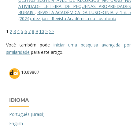
GESTÃO SUSTENTÁVEL DE RECURSOS NATURAIS NA
ATIVIDADE LEITEIRA DE PEQUENAS PROPRIEDADES
RURAIS
,
REVISTA ACADÊMICA DA LUSOFONIA: v. 1 n. 5
(2024): dez-jan - Revista Acadêmica da Lusofonia
1
2
3
4
5
6
7
8
9
10
>
>>
Você também pode
iniciar uma pesquisa avançada por
similaridade
para este artigo.
10.69807
IDIOMA
Português (Brasil)
English