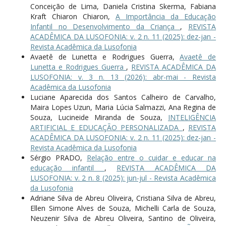
Conceição de Lima, Daniela Cristina Skerma, Fabiana
Kraft Chiaron Chiaron,
A Importância da Educação
Infantil no Desenvolvimento da Criança
,
REVISTA
ACADÊMICA DA LUSOFONIA: v. 2 n. 11 (2025): dez-jan -
Revista Acadêmica da Lusofonia
Avaetê de Lunetta e Rodrigues Guerra,
Avaetê de
Lunetta e Rodrigues Guerra
,
REVISTA ACADÊMICA DA
LUSOFONIA: v. 3 n. 13 (2026): abr-mai - Revista
Acadêmica da Lusofonia
Luciane Aparecida dos Santos Calheiro de Carvalho,
Maira Lopes Uzun, Maria Lúcia Salmazzi, Ana Regina de
Souza, Lucineide Miranda de Souza,
INTELIGÊNCIA
ARTIFICIAL E EDUCAÇÃO PERSONALIZADA
,
REVISTA
ACADÊMICA DA LUSOFONIA: v. 2 n. 11 (2025): dez-jan -
Revista Acadêmica da Lusofonia
Sérgio PRADO,
Relação entre o cuidar e educar na
educação infantil
,
REVISTA ACADÊMICA DA
LUSOFONIA: v. 2 n. 8 (2025): jun-jul - Revista Acadêmica
da Lusofonia
Adriane Silva de Abreu Oliveira, Cristiana Silva de Abreu,
Ellen Simone Alves de Souza, Michelli Carla de Souza,
Neuzenir Silva de Abreu Oliveira, Santino de Oliveira,