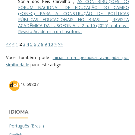
Sonia dos Reis Carvalho ,
AS CONTRIBUIÇÕES DO
FÓRUM NACIONAL DE EDUCAÇÃO DO CAMPO
(FONEC) PARA A CONSTRUÇÃO DE POLÍTICAS
PÚBLICAS EDUCACIONAIS NO BRASIL
,
REVISTA
ACADÊMICA DA LUSOFONIA: v. 2 n. 10 (2025): out-nov -
Revista Acadêmica da Lusofonia
<<
<
1
2
3
4
5
6
7
8
9
10
>
>>
Você também pode
iniciar uma pesquisa avançada por
similaridade
para este artigo.
10.69807
IDIOMA
Português (Brasil)
English