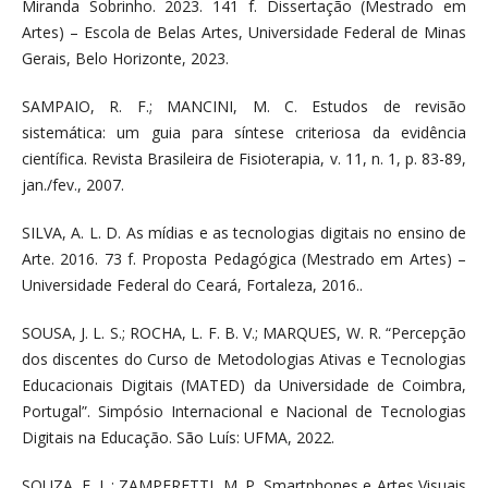
Miranda Sobrinho. 2023. 141 f. Dissertação (Mestrado em
Artes) – Escola de Belas Artes, Universidade Federal de Minas
Gerais, Belo Horizonte, 2023.
SAMPAIO, R. F.; MANCINI, M. C. Estudos de revisão
sistemática: um guia para síntese criteriosa da evidência
científica. Revista Brasileira de Fisioterapia, v. 11, n. 1, p. 83-89,
jan./fev., 2007.
SILVA, A. L. D. As mídias e as tecnologias digitais no ensino de
Arte. 2016. 73 f. Proposta Pedagógica (Mestrado em Artes) –
Universidade Federal do Ceará, Fortaleza, 2016..
SOUSA, J. L. S.; ROCHA, L. F. B. V.; MARQUES, W. R. “Percepção
dos discentes do Curso de Metodologias Ativas e Tecnologias
Educacionais Digitais (MATED) da Universidade de Coimbra,
Portugal”. Simpósio Internacional e Nacional de Tecnologias
Digitais na Educação. São Luís: UFMA, 2022.
SOUZA, F. L.; ZAMPERETTI, M. P. Smartphones e Artes Visuais