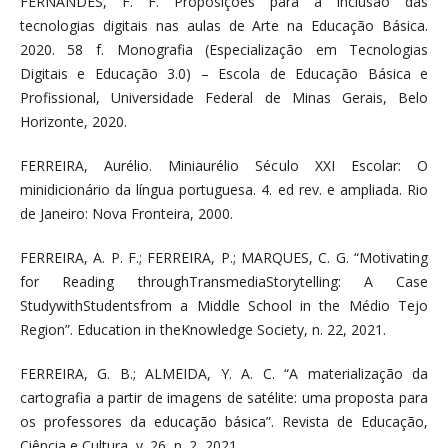
FERNANDES, F. F. Proposições para a inclusão das
tecnologias digitais nas aulas de Arte na Educação Básica.
2020. 58 f. Monografia (Especialização em Tecnologias
Digitais e Educação 3.0) – Escola de Educação Básica e
Profissional, Universidade Federal de Minas Gerais, Belo
Horizonte, 2020.
FERREIRA, Aurélio. Miniaurélio Século XXI Escolar: O
minidicionário da língua portuguesa. 4. ed rev. e ampliada. Rio
de Janeiro: Nova Fronteira, 2000.
FERREIRA, A. P. F.; FERREIRA, P.; MARQUES, C. G. “Motivating
for Reading throughTransmediaStorytelling: A Case
StudywithStudentsfrom a Middle School in the Médio Tejo
Region”. Education in theKnowledge Society, n. 22, 2021.
FERREIRA, G. B.; ALMEIDA, Y. A. C. “A materialização da
cartografia a partir de imagens de satélite: uma proposta para
os professores da educação básica”. Revista de Educação,
Ciência e Cultura, v. 26, n. 2, 2021.