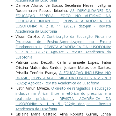
Acadêmica da Lusofonia
Daniece Afonso de Souza, Secelania Neves, Iveltyma
Roosemalen Passos Ibiapina,
AS DIFICULDADES DA
EDUCAÇÃO ESPECIAL: FOCO NO AUTISMO NA
EDUCAÇÃO INFANTIL
,
REVISTA ACADÊMICA DA
LUSOFONIA: v. 2 n. 11 (2025): dez-jan - Revista
Acadêmica da Lusofonia
Vilson Calixto,
A Contribuição da Educação Física no
Processo de Ensino-Aprendizagem no Ensino
Fundamental I
,
REVISTA ACADÊMICA DA LUSOFONIA:
v. 2 n. 9 (2025): Ago-set - Revista Acadêmica da
Lusofonia
Patrícia Elias Dezotti, Carla Emanuele Lopes, Fábia
Cristina Matos dos Santos, Josiane Matos dos Santos,
Priscilla Tenório França,
A EDUCAÇÃO INCLUSIVA NO
BRASIL
,
REVISTA ACADÊMICA DA LUSOFONIA: v. 2 n. 9
(2025): Ago-set - Revista Acadêmica da Lusofonia
Justin Amuri Mweze,
O direito de refugiados à educação
inclusiva na África: Entre a retórica do prescrito e a
realidade prática
,
REVISTA ACADÊMICA DA
LUSOFONIA: v. 1 n. 5 (2024): dez-jan - Revista
Acadêmica da Lusofonia
Gislaine Maria Castello, Aline Roberta Guirau, Ednea