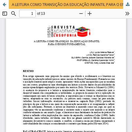
A LEITURA COMO TRANSIÇÃO DA EDUCAÇÃO INFANTIL PARA O ENSINO FUNDAMENTAL