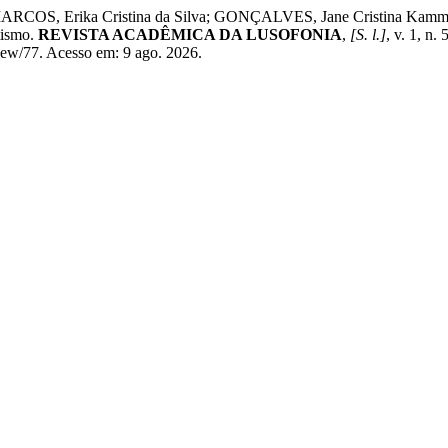
a; MARCOS, Erika Cristina da Silva; GONÇALVES, Jane Cristina Ka
tismo.
REVISTA ACADÊMICA DA LUSOFONIA
,
[S. l.]
, v. 1, n
view/77. Acesso em: 9 ago. 2026.