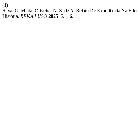
(1)
Silva, G. M. da; Oliveira, N. S. de A. Relato De Experiência Na Edu
História.
REV.A.LUSO
2025
,
2
, 1-6.