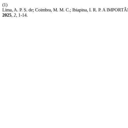
(1)
Lima, A. P. S. de; Coimbra, M. M. C.; Ibiapina, I. R. P. 
2025
,
2
, 1-14.